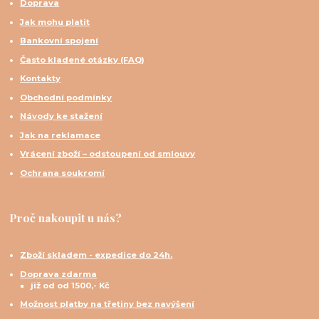
Doprava
Jak mohu platit
Bankovní spojení
Často kladené otázky (FAQ)
Kontakty
Obchodní podmínky
Návody ke stažení
Jak na reklamace
Vrácení zboží – odstoupení od smlouvy
Ochrana soukromí
Proč nakoupit u nás?
Zboží skladem - expedice do 24h.
Doprava zdarma
již od od 1500,- Kč
Možnost platby na třetiny bez navýšení