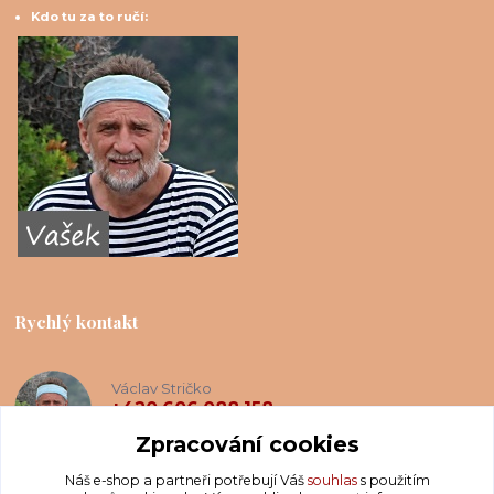
Kdo tu za to ručí:
Rychlý kontakt
Václav Stričko
+420 606 088 158
(Po-Ne, 8-20 hod.)
Zpracování cookies
Náš e-shop a partneři potřebují Váš
souhlas
s použitím
info@krakatis.cz