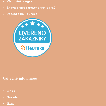
Věrnostní program
Žhavá erupce dokonalých dárků
Recenze na Heuréce
Užitečné informace
O nás
Novinky
Blog