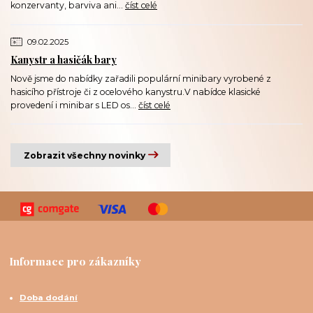
konzervanty, barviva ani...
číst celé
09.02.2025
Kanystr a hasičák bary
Nově jsme do nabídky zařadili populární minibary vyrobené z
hasicího přístroje či z ocelového kanystru.V nabídce klasické
provedení i minibar s LED os...
číst celé
Zobrazit všechny novinky
Informace pro zákazníky
Doba dodání