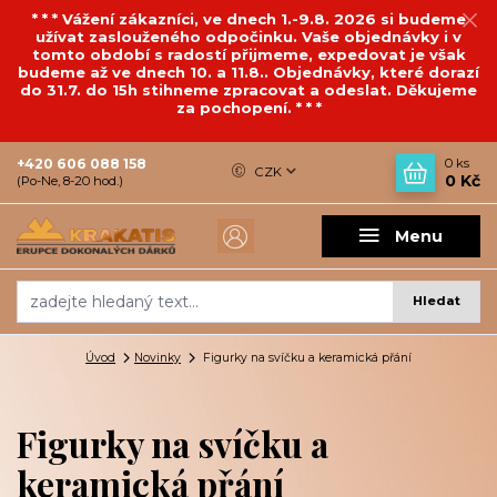
* * * Vážení zákazníci, ve dnech 1.-9.8. 2026 si budeme
užívat zaslouženého odpočinku. Vaše objednávky i v
tomto období s radostí přijmeme, expedovat je však
budeme až ve dnech 10. a 11.8.. Objednávky, které dorazí
do 31.7. do 15h stihneme zpracovat a odeslat. Děkujeme
za pochopení. * * *
+420 606 088 158
0
ks
CZK
0 Kč
(Po-Ne, 8-20 hod.)
Menu
Hledat
Úvod
Novinky
Figurky na svíčku a keramická přání
Figurky na svíčku a
keramická přání