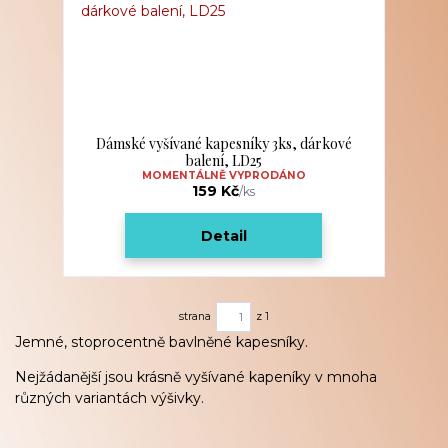
Dámské vyšívané kapesníky 3ks, dárkové
balení, LD25
MOMENTÁLNĚ VYPRODÁNO
159 Kč
/
ks
Detail
strana
z 1
Jemné, stoprocentně bavlněné kapesníky.
Nejžádanější jsou krásně vyšívané kapeníky v mnoha
různých variantách výšivky.