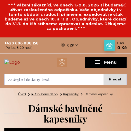
* * * Vážení zákazníci, ve dnech 1.-9.8. 2026 si budeme
užívat zaslouženého odpočinku. Vaše objednávky i v
tomto období s radostí přijmeme, expedovat je však
budeme až ve dnech 10. a 11.8.. Objednávky, které dorazí
do 31.7. do 15h stihneme zpracovat a odeslat. Děkujeme
za pochopení. * * *
+420 606 088 158
0
ks
CZK
0 Kč
(Po-Ne, 8-20 hod.)
Menu
Hledat
Úvod
► Oblíbené dárky
Kapesníky
Dámské kapesníky
Dámské bavlněné
kapesníky