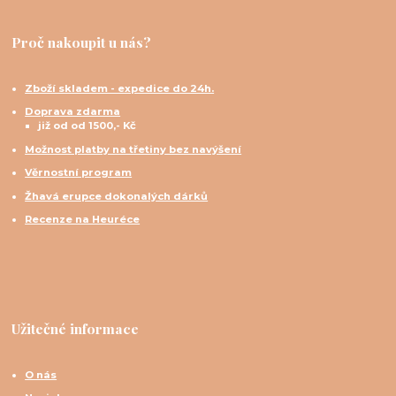
Proč nakoupit u nás?
Zboží skladem - expedice do 24h.
Doprava zdarma
již od od 1500,- Kč
Možnost platby na třetiny bez navýšení
Věrnostní program
Žhavá erupce dokonalých dárků
Recenze na Heuréce
Užitečné informace
O nás