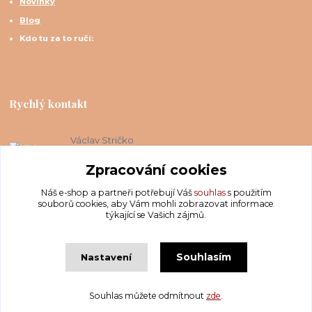
Novinky
Blog
Kdo tu za to ručí:
Rychlý kontakt
Václav Stričko
+420 606 088 158
(Po-Ne, 8-20 hod.)
Zpracování cookies
Náš e-shop a partneři potřebují Váš
souhlas
s použitím
info@krakatis.cz
souborů cookies, aby Vám mohli zobrazovat informace
týkající se Vašich zájmů.
Souhlasím
Nastavení
Copyright © Krakatis 2020-2023
Souhlas můžete odmítnout
zde
.
Vytvořeno na
Eshop-rychle.cz