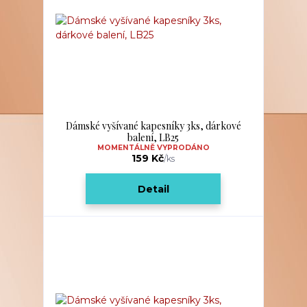
Dámské vyšívané kapesníky 3ks, dárkové
balení, LB25
MOMENTÁLNĚ VYPRODÁNO
159 Kč
/
ks
Detail