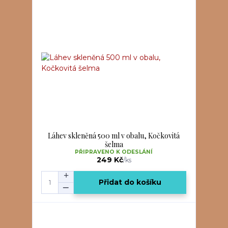
Láhev skleněná 500 ml v obalu, Kočkovitá
šelma
PŘIPRAVENO K ODESLÁNÍ
249 Kč
/
ks
Přidat do košíku