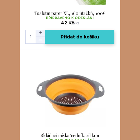
Toaletní papír XL, 160 útržků, 100€
PŘIPRAVENO K ODESLÁNÍ
42 Kč
/
ks
Přidat do košíku
Skládací miska/cedník, silikon