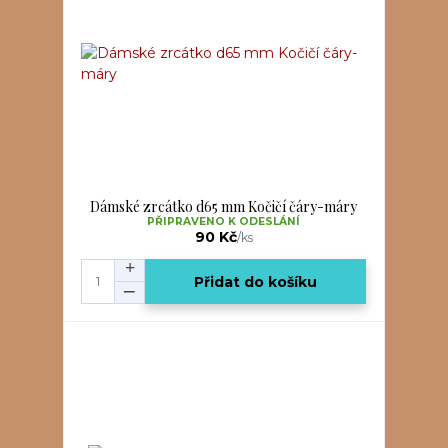
Dámské zrcátko d65 mm Kočičí čáry-máry
PŘIPRAVENO K ODESLÁNÍ
90 Kč
/
ks
Přidat do košíku