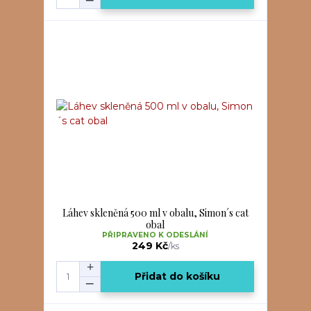
Láhev skleněná 500 ml v obalu, Simon´s cat
obal
PŘIPRAVENO K ODESLÁNÍ
249 Kč
/
ks
Přidat do košíku