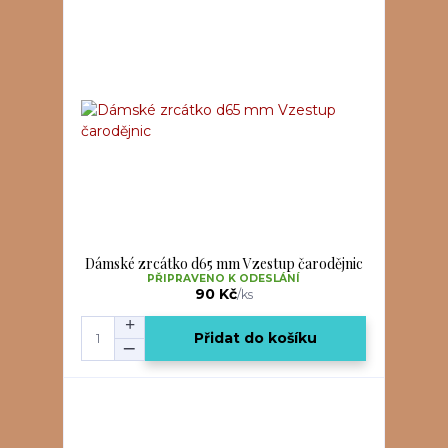
Dámské zrcátko d65 mm Vzestup čarodějnic
PŘIPRAVENO K ODESLÁNÍ
90 Kč
/
ks
Přidat do košíku