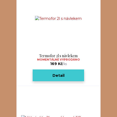
Termofor 2l s návlekem
MOMENTÁLNĚ VYPRODÁNO
169 Kč
/
ks
Detail