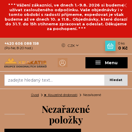
* * * Vážení zákazníci, ve dnech 1.-9.8. 2026 si budeme
užívat zaslouženého odpočinku. Vaše objednávky i v
tomto období s radostí přijmeme, expedovat je však
budeme až ve dnech 10. a 11.8.. Objednávky, které dorazí
do 31.7. do 15h stihneme zpracovat a odeslat. Děkujeme
za pochopení. * * *
+420 606 088 158
0
ks
CZK
0 Kč
(Po-Ne, 8-20 hod.)
Menu
Hledat
Úvod
► Kouzelné drobnosti
Nezařazené
Nezařazené
položky