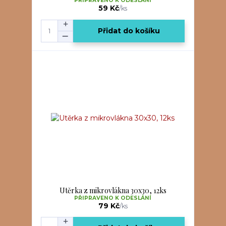
PŘIPRAVENO K ODESLÁNÍ
59 Kč
/
ks
Přidat do košíku
Utěrka z mikrovlákna 30x30, 12ks
PŘIPRAVENO K ODESLÁNÍ
79 Kč
/
ks