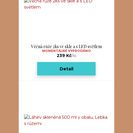
Věčná růže 2ks ve skle a s LED světlem
MOMENTÁLNĚ VYPRODÁNO
239 Kč
/
ks
Detail