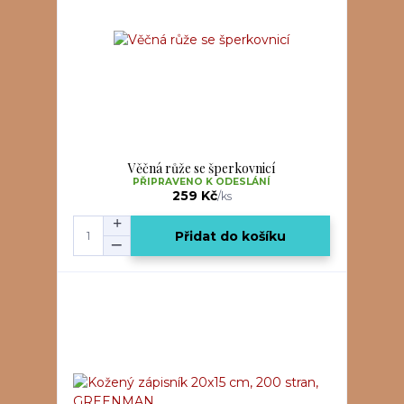
Věčná růže se šperkovnicí
PŘIPRAVENO K ODESLÁNÍ
259 Kč
/
ks
Přidat do košíku