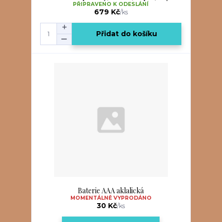
PŘIPRAVENO K ODESLÁNÍ
679 Kč
/
ks
Přidat do košíku
Baterie AAA aklalická
MOMENTÁLNĚ VYPRODÁNO
30 Kč
/
ks