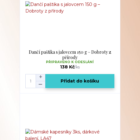
Dančí paštika s jalovcem 150 g – Dobroty z
přírody
PŘIPRAVENO K ODESLÁNÍ
138 Kč
/
ks
Přidat do košíku