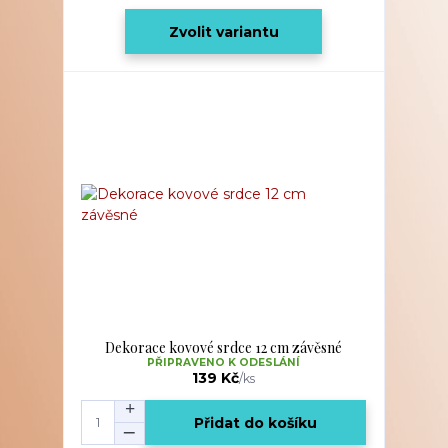
Zvolit variantu
Dekorace kovové srdce 12 cm závěsné
PŘIPRAVENO K ODESLÁNÍ
139 Kč
/
ks
Přidat do košíku