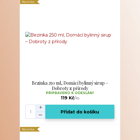
Novinka
Bezinka 250 ml, Domácí bylinný sirup –
Dobroty z přírody
PŘIPRAVENO K ODESLÁNÍ
119 Kč
/
ks
Přidat do košíku
Novinka