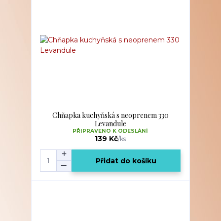
Chňapka kuchyňská s neoprenem 330
Levandule
PŘIPRAVENO K ODESLÁNÍ
139 Kč
/
ks
Přidat do košíku