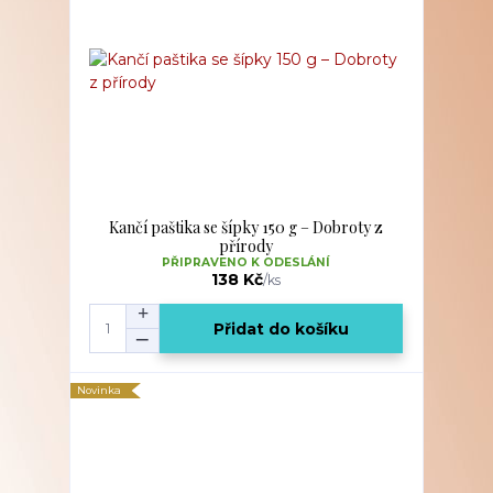
Kančí paštika se šípky 150 g – Dobroty z
přírody
PŘIPRAVENO K ODESLÁNÍ
138 Kč
/
ks
Přidat do košíku
Novinka