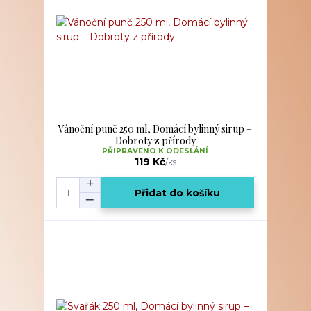
Vánoční punč 250 ml, Domácí bylinný sirup –
Dobroty z přírody
PŘIPRAVENO K ODESLÁNÍ
119 Kč
/
ks
Přidat do košíku