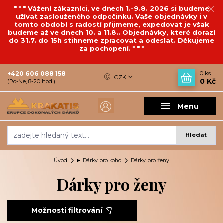
* * * Vážení zákazníci, ve dnech 1.-9.8. 2026 si budeme
užívat zaslouženého odpočinku. Vaše objednávky i v
tomto období s radostí přijmeme, expedovat je však
budeme až ve dnech 10. a 11.8.. Objednávky, které dorazí
do 31.7. do 15h stihneme zpracovat a odeslat. Děkujeme
za pochopení. * * *
+420 606 088 158
0
ks
CZK
0 Kč
(Po-Ne, 8-20 hod.)
Menu
Hledat
Úvod
► Dárky pro koho
Dárky pro ženy
Dárky pro ženy
Možnosti filtrování