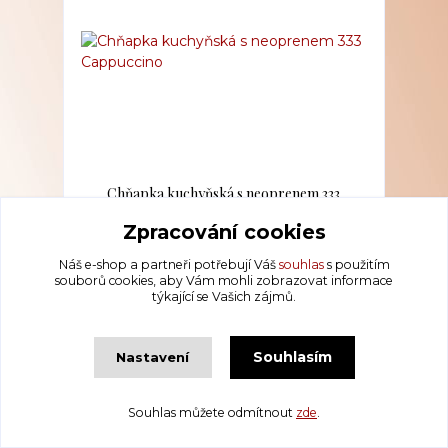
Chňapka kuchyňská s neoprenem 333
Cappuccino
PŘIPRAVENO K ODESLÁNÍ
Zpracování cookies
139 Kč
/
ks
Náš e-shop a partneři potřebují Váš
souhlas
s použitím
souborů cookies, aby Vám mohli zobrazovat informace
Přidat do košíku
týkající se Vašich zájmů.
Souhlasím
Nastavení
Souhlas můžete odmítnout
zde
.