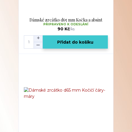
Dámské zrcátko d65 mm Kočka a absint
PŘIPRAVENO K ODESLÁNÍ
90 Kč
/
ks
Přidat do košíku