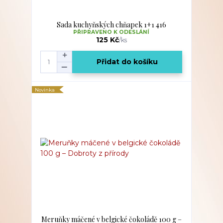
Sada kuchyňských chňapek 1+1 416
PŘIPRAVENO K ODESLÁNÍ
125 Kč
/
ks
Přidat do košíku
Novinka
Meruňky máčené v belgické čokoládě 100 g –