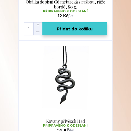
Obálka dopisní C6 metalická s ražbou, růže
bordó, 80 g.
PŘIPRAVENO K ODESLÁNÍ
12 Kč
/
ks
Přidat do košíku
Kovaný přívěsek Had
PŘIPRAVENO K ODESLÁNÍ
59 Kč
/
ks