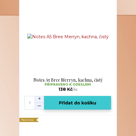
Notes A5 Bree Merryn, kachna, čistý
PŘIPRAVENO K ODESLÁNÍ
138 Kč
/
ks
Přidat do košíku
Novinka