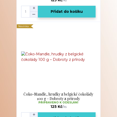
/
ks
Přidat do košíku
Novinka
Čoko-Mandle, hrudky z belgické čokolády
100 g – Dobroty z přírody
PŘIPRAVENO K ODESLÁNÍ
125 Kč
/
ks