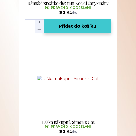
Dámské zrcátko d65 mm Kočičí čáry-máry
PŘIPRAVENO K ODESLÁNÍ
90 Kč
/
ks
Přidat do košíku
Taška nákupní, Simon’s Cat
PŘIPRAVENO K ODESLÁNÍ
90 Kč
/
ks