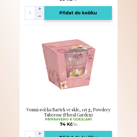
Přidat do košíku
Vonná svíčka Bartek ve skle, 115 g, Powdery
Tuberose (Floral Garden)
PŘIPRAVENO K ODESLÁNÍ
74 Kč
/
ks