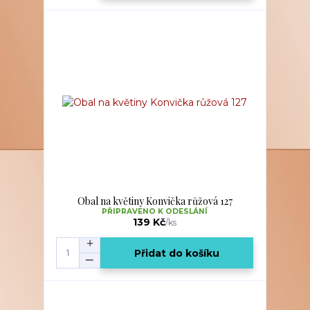
Obal na květiny Konvička růžová 127
PŘIPRAVENO K ODESLÁNÍ
139 Kč
/
ks
Přidat do košíku