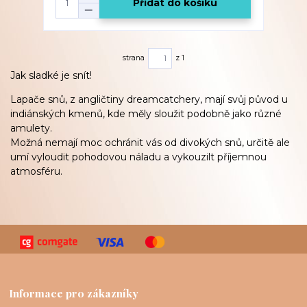
Přidat do košíku
strana
z 1
Jak sladké je snít!
Lapače snů, z angličtiny dreamcatchery, mají svůj původ u
indiánských kmenů, kde měly sloužit podobně jako různé
amulety.
Možná nemají moc ochránit vás od divokých snů, určitě ale
umí vyloudit pohodovou náladu a vykouzilt příjemnou
atmosféru.
Informace pro zákazníky