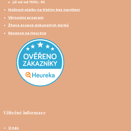
již od od 1500,- Kč
Možnost platby na třetiny bez navýšení
Věrnostní program
Žhavá erupce dokonalých dárků
Recenze na Heuréce
Užitečné informace
O nás