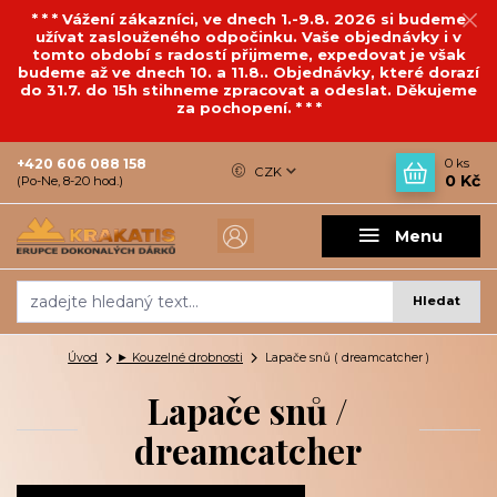
* * * Vážení zákazníci, ve dnech 1.-9.8. 2026 si budeme
užívat zaslouženého odpočinku. Vaše objednávky i v
tomto období s radostí přijmeme, expedovat je však
budeme až ve dnech 10. a 11.8.. Objednávky, které dorazí
do 31.7. do 15h stihneme zpracovat a odeslat. Děkujeme
za pochopení. * * *
+420 606 088 158
0
ks
CZK
0 Kč
(Po-Ne, 8-20 hod.)
Menu
Hledat
Úvod
► Kouzelné drobnosti
Lapače snů ( dreamcatcher )
Lapače snů /
dreamcatcher