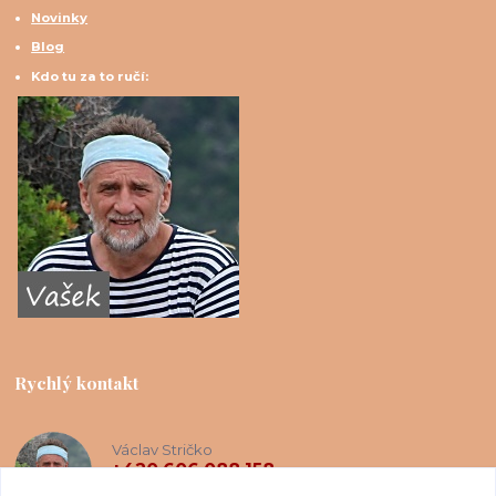
Novinky
Blog
Kdo tu za to ručí:
Rychlý kontakt
Václav Stričko
+420 606 088 158
(Po-Ne, 8-20 hod.)