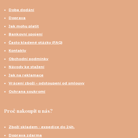
Doba dodání
Doprava
Jak mohu platit
Bankovní spojení
Často kladené otázky (FAQ)
Kontakty
Obchodní podmínky
Návody ke stažení
Jak na reklamace
Vrácení zboží – odstoupení od smlouvy
Ochrana soukromí
Proč nakoupit u nás?
Zboží skladem - expedice do 24h.
Doprava zdarma