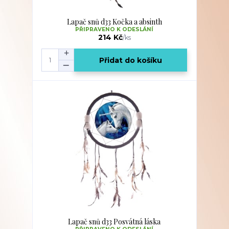
Lapač snů d33 Kočka a absinth
PŘIPRAVENO K ODESLÁNÍ
214 Kč
/
ks
Přidat do košíku
Lapač snů d33 Posvátná láska