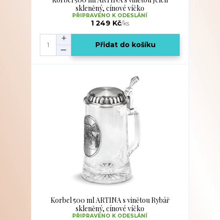
skleněný, cínové víčko
PŘIPRAVENO K ODESLÁNÍ
1 249 Kč
/
ks
Přidat do košíku
Korbel 500 ml ARTINA s vinětou Rybář
skleněný, cínové víčko
PŘIPRAVENO K ODESLÁNÍ