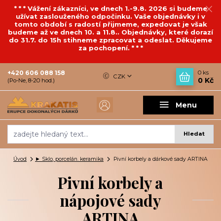
* * * Vážení zákazníci, ve dnech 1.-9.8. 2026 si budeme
užívat zaslouženého odpočinku. Vaše objednávky i v
tomto období s radostí přijmeme, expedovat je však
budeme až ve dnech 10. a 11.8.. Objednávky, které dorazí
do 31.7. do 15h stihneme zpracovat a odeslat. Děkujeme
za pochopení. * * *
+420 606 088 158
0
ks
CZK
0 Kč
(Po-Ne, 8-20 hod.)
Menu
Hledat
Úvod
► Sklo, porcelán. keramika
Pivní korbely a dárkové sady ARTINA
Pivní korbely a
nápojové sady
ARTINA