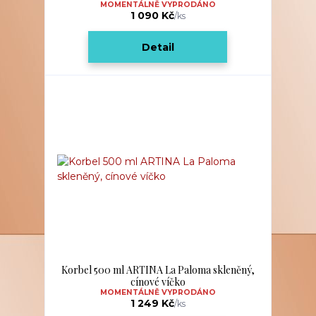
MOMENTÁLNĚ VYPRODÁNO
1 090 Kč
/
ks
Detail
Korbel 500 ml ARTINA La Paloma skleněný,
cínové víčko
MOMENTÁLNĚ VYPRODÁNO
1 249 Kč
/
ks