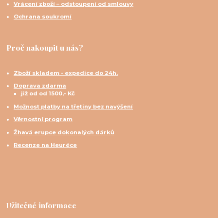
Vrácení zboží – odstoupení od smlouvy
Ochrana soukromí
Proč nakoupit u nás?
Zboží skladem - expedice do 24h.
Doprava zdarma
již od od 1500,- Kč
Možnost platby na třetiny bez navýšení
Věrnostní program
Žhavá erupce dokonalých dárků
Recenze na Heuréce
Užitečné informace