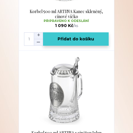
Korbel 500 ml ARTINA Kanec skleněný,
cínové víčko
PŘIPRAVENO K ODESLÁNÍ
1 090 Kč
/
ks
Přidat do košíku
Korbel 500 ml ARTINA s vinětou Jelen