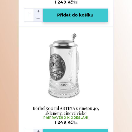
1 249 Kč
/
ks
Přidat do košíku
Korbel 500 ml ARTINA s vinětou 40,
skleněný, cínové víčko
PŘIPRAVENO K ODESLÁNÍ
1 249 Kč
/
ks