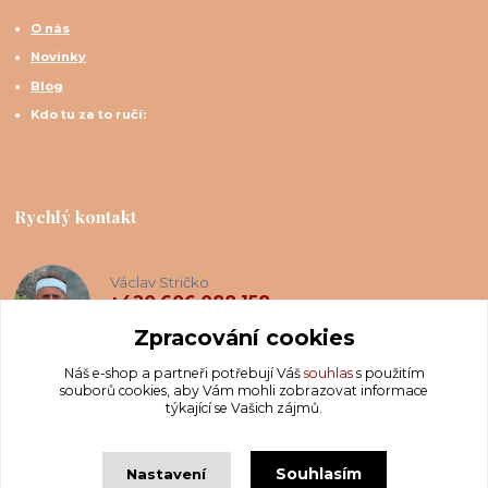
O nás
Novinky
Blog
Kdo tu za to ručí:
Rychlý kontakt
Václav Stričko
+420 606 088 158
(Po-Ne, 8-20 hod.)
Zpracování cookies
Náš e-shop a partneři potřebují Váš
souhlas
s použitím
info@krakatis.cz
souborů cookies, aby Vám mohli zobrazovat informace
týkající se Vašich zájmů.
Souhlasím
Nastavení