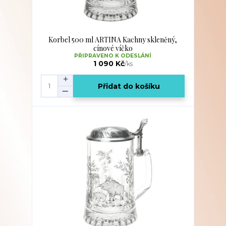
Korbel 500 ml ARTINA Kachny skleněný,
cínové víčko
PŘIPRAVENO K ODESLÁNÍ
1 090 Kč
/
ks
Přidat do košíku