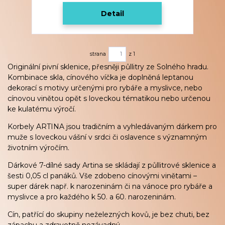
Detail
strana
z 1
Originální pivní sklenice, přesněji půllitry ze Solného hradu.
Kombinace skla, cínového víčka je doplněná leptanou
dekorací s motivy určenými pro rybáře a myslivce, nebo
cínovou vinětou opět s loveckou tématikou nebo určenou
ke kulatému výročí.
Korbely ARTINA jsou tradičním a vyhledávaným dárkem pro
muže s loveckou vášní v srdci či oslavence s významným
životním výročím.
Dárkové 7-dílné sady Artina se skládají z půllitrové sklenice a
šesti 0,05 cl panáků. Vše zdobeno cínovými vinětami –
super dárek např. k narozeninám či na vánoce pro rybáře a
myslivce a pro každého k 50. a 60. narozeninám.
Cín,
patřící do skupiny neželezných kovů, je bez chuti, bez
zápachu a zdravotně nezávadný.