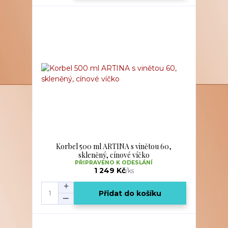
Korbel 500 ml ARTINA s vinětou 60,
skleněný, cínové víčko
PŘIPRAVENO K ODESLÁNÍ
1 249 Kč
/
ks
Přidat do košíku