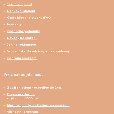
Jak mohu platit
Bankovní spojení
Často kladené otázky (FAQ)
Kontakty
Obchodní podmínky
Návody ke stažení
Jak na reklamace
Vrácení zboží – odstoupení od smlouvy
Ochrana soukromí
Proč nakoupit u nás?
Zboží skladem - expedice do 24h.
Doprava zdarma
již od od 1500,- Kč
Možnost platby na třetiny bez navýšení
Věrnostní program