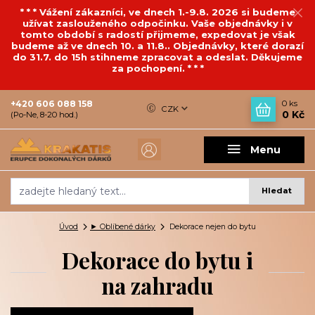
* * * Vážení zákazníci, ve dnech 1.-9.8. 2026 si budeme
užívat zaslouženého odpočinku. Vaše objednávky i v
tomto období s radostí přijmeme, expedovat je však
budeme až ve dnech 10. a 11.8.. Objednávky, které dorazí
do 31.7. do 15h stihneme zpracovat a odeslat. Děkujeme
za pochopení. * * *
+420 606 088 158
0
ks
CZK
0 Kč
(Po-Ne, 8-20 hod.)
Menu
Hledat
Úvod
► Oblíbené dárky
Dekorace nejen do bytu
Dekorace do bytu i
na zahradu