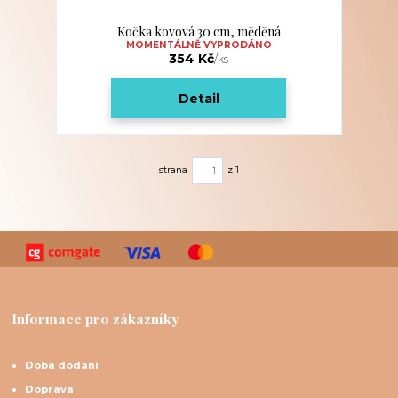
Kočka kovová 30 cm, měděná
MOMENTÁLNĚ VYPRODÁNO
354 Kč
/
ks
Detail
strana
z 1
Informace pro zákazníky
Doba dodání
Doprava