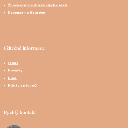
Žhavá erupce dokonalých dárků
Recenze na Heuréce
Užitečné informace
O nás
Novinky
Blog
Kdo tu za to ručí:
Rychlý kontakt