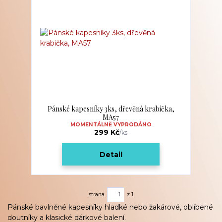
Pánské kapesníky 3ks, dřevěná krabička,
MA57
MOMENTÁLNĚ VYPRODÁNO
299 Kč
/
ks
Detail
strana
z 1
Pánské bavlněné kapesníky hladké nebo žakárové, oblíbené
doutníky a klasické dárkové balení.