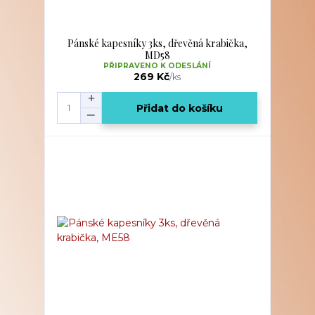
Pánské kapesníky 3ks, dřevěná krabička,
MD58
PŘIPRAVENO K ODESLÁNÍ
269 Kč
/
ks
Přidat do košíku