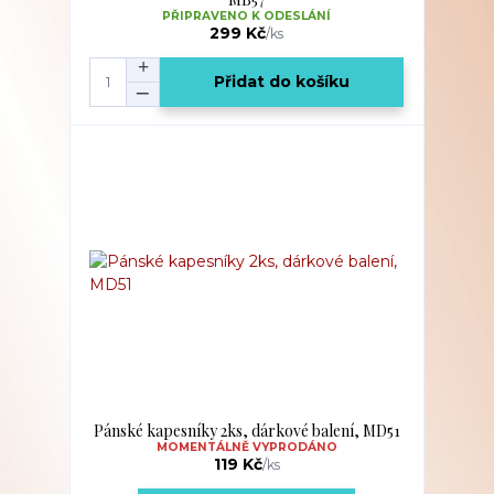
PŘIPRAVENO K ODESLÁNÍ
299 Kč
/
ks
Přidat do košíku
Pánské kapesníky 2ks, dárkové balení, MD51
MOMENTÁLNĚ VYPRODÁNO
119 Kč
/
ks