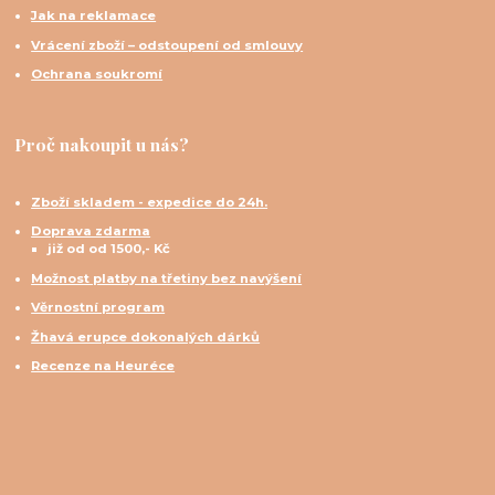
Jak na reklamace
Vrácení zboží – odstoupení od smlouvy
Ochrana soukromí
Proč nakoupit u nás?
Zboží skladem - expedice do 24h.
Doprava zdarma
již od od 1500,- Kč
Možnost platby na třetiny bez navýšení
Věrnostní program
Žhavá erupce dokonalých dárků
Recenze na Heuréce