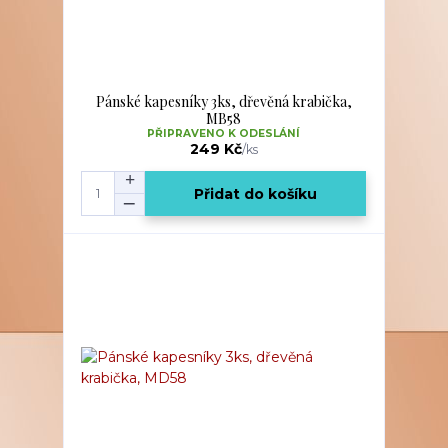
Pánské kapesníky 3ks, dřevěná krabička,
MB58
PŘIPRAVENO K ODESLÁNÍ
249 Kč
/
ks
Přidat do košíku