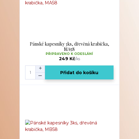
Pánské kapesníky 3ks, dřevěná krabička,
MA58
PŘIPRAVENO K ODESLÁNÍ
249 Kč
/
ks
Přidat do košíku