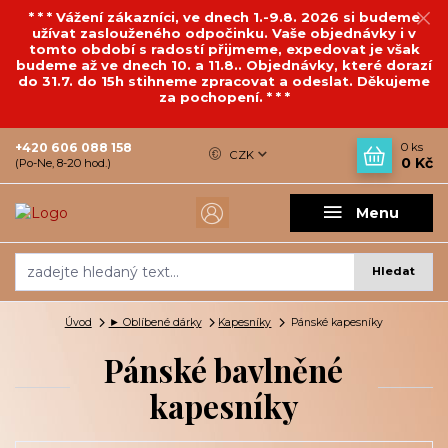
* * * Vážení zákazníci, ve dnech 1.-9.8. 2026 si budeme
užívat zaslouženého odpočinku. Vaše objednávky i v
tomto období s radostí přijmeme, expedovat je však
budeme až ve dnech 10. a 11.8.. Objednávky, které dorazí
do 31.7. do 15h stihneme zpracovat a odeslat. Děkujeme
za pochopení. * * *
+420 606 088 158
0
ks
CZK
0 Kč
(Po-Ne, 8-20 hod.)
Menu
Hledat
Úvod
► Oblíbené dárky
Kapesníky
Pánské kapesníky
Pánské bavlněné
kapesníky