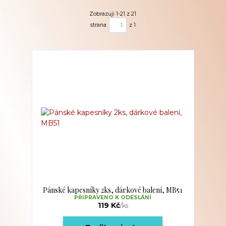
Zobrazuji 1-21 z 21
strana
z 1
Pánské kapesníky 2ks, dárkové balení, MB51
PŘIPRAVENO K ODESLÁNÍ
119 Kč
/
ks