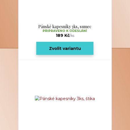
Pánské kapesníky 3ks, sumec
PŘIPRAVENO K ODESLÁNÍ
189 Kč
/
ks
Zvolit variantu