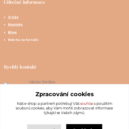
Užitečné informace
O nás
Novinky
Blog
Kdo tu za to ručí:
Rychlý kontakt
Václav Stričko
+420 606 088 158
(Po-Ne, 8-20 hod.)
Zpracování cookies
Náš e-shop a partneři potřebují Váš
souhlas
s použitím
info@krakatis.cz
souborů cookies, aby Vám mohli zobrazovat informace
týkající se Vašich zájmů.