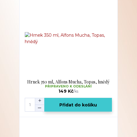
Hrnek 350 ml, Alfons Mucha, Topas, hnědý
PŘIPRAVENO K ODESLÁNÍ
149 Kč
/
ks
Přidat do košíku