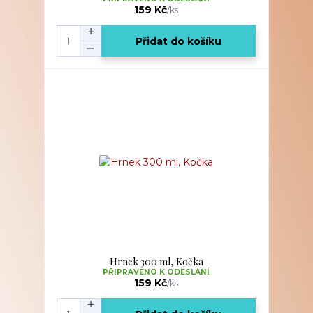
159 Kč
/
ks
Přidat do košíku
Hrnek 300 ml, Kočka
PŘIPRAVENO K ODESLÁNÍ
159 Kč
/
ks