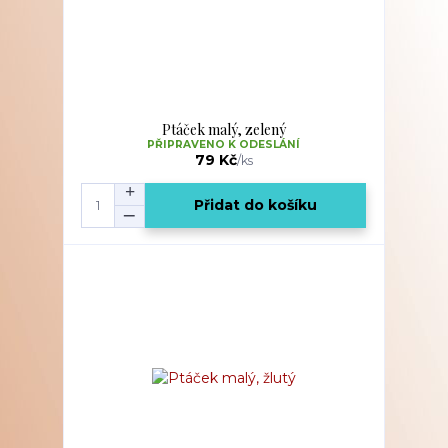
Ptáček malý, zelený
PŘIPRAVENO K ODESLÁNÍ
79 Kč
/
ks
Přidat do košíku