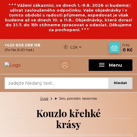
* * * Vážení zákazníci, ve dnech 1.-9.8. 2026 si budeme
užívat zaslouženého odpočinku. Vaše objednávky i v
tomto období s radostí přijmeme, expedovat je však
budeme až ve dnech 10. a 11.8.. Objednávky, které dorazí
do 31.7. do 15h stihneme zpracovat a odeslat. Děkujeme
za pochopení. * * *
+420 606 088 158
0
ks
CZK
0 Kč
(Po-Ne, 8-20 hod.)
Menu
Hledat
Úvod
► Sklo, porcelán. keramika
Kouzlo křehké
krásy