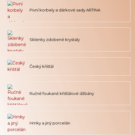
Pivní korbely a dárkové sady ARTINA
Sklenky zdobené krystaly
Český křišťál
Ručně foukané křišťálové džbány
Hrnky a jiný porcelán