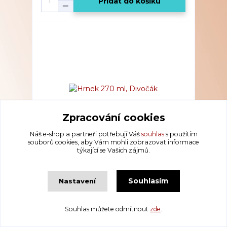
Přidat do košíku
Zpracování cookies
Náš e-shop a partneři potřebují Váš
souhlas
s použitím
souborů cookies, aby Vám mohli zobrazovat informace
týkající se Vašich zájmů.
Hrnek 270 ml, Divočák
PŘIPRAVENO K ODESLÁNÍ
159 Kč
/
ks
Souhlasím
Nastavení
Přidat do košíku
Souhlas můžete odmítnout
zde
.