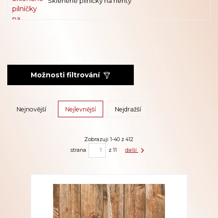
Skleněné pilníčky na nehty
Možnosti filtrování
Nejnovější
Nejlevnější
Nejdražší
Zobrazuji 1-40 z 412
strana
z 11
další