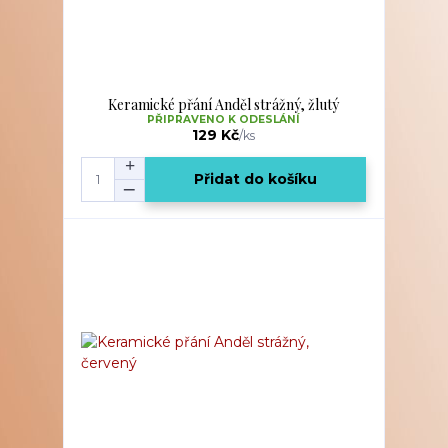
Keramické přání Anděl strážný, žlutý
PŘIPRAVENO K ODESLÁNÍ
129 Kč
/
ks
Přidat do košíku