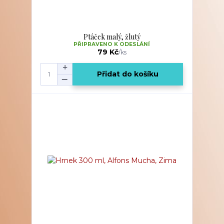
Ptáček malý, žlutý
PŘIPRAVENO K ODESLÁNÍ
79 Kč
/
ks
Přidat do košíku