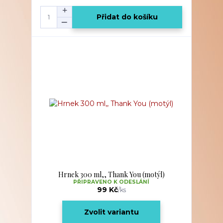
Přidat do košíku
Hrnek 300 ml,, Thank You (motýl)
PŘIPRAVENO K ODESLÁNÍ
99 Kč
/
ks
Zvolit variantu