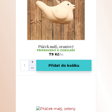
Ptáček malý, oranžový
PŘIPRAVENO K ODESLÁNÍ
79 Kč
/
ks
Přidat do košíku