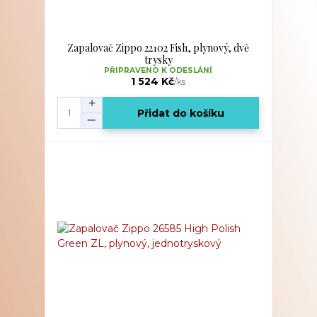
Zapalovač Zippo 22102 Fish, plynový, dvě
trysky
PŘIPRAVENO K ODESLÁNÍ
1 524 Kč
/
ks
Přidat do košíku