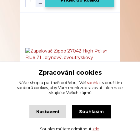
Přidat do košíku
Zpracování cookies
Náš e-shop a partneři potřebují Váš
souhlas
s použitím
souborů cookies, aby Vám mohli zobrazovat informace
týkající se Vašich zájmů.
Zapalovač Zippo 27042 High Polish Blue ZL,
plynový, dvoutryskový
PŘIPRAVENO K ODESLÁNÍ
Souhlasím
Nastavení
1 614 Kč
/
ks
Přidat do košíku
Souhlas můžete odmítnout
zde
.