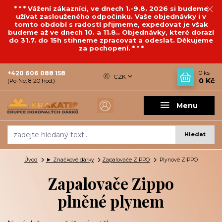
* * * Vážení zákazníci, ve dnech 1.-9.8. 2026 si budeme
užívat zaslouženého odpočinku. Vaše objednávky i v
tomto období s radostí přijmeme, expedovat je však
budeme až ve dnech 10. a 11.8.. Objednávky, které dorazí
do 31.7. do 15h stihneme zpracovat a odeslat. Děkujeme
za pochopení. * * *
+420 606 088 158
0
ks
CZK
0 Kč
(Po-Ne, 8-20 hod.)
Menu
Hledat
Úvod
► Značkové dárky
Zapalovače ZIPPO
Plynové ZIPPO
Zapalovače Zippo
plněné plynem