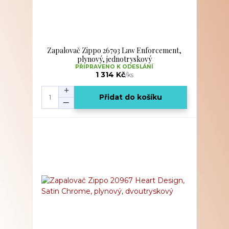
Zapalovač Zippo 26793 Law Enforcement,
plynový, jednotryskový
PŘIPRAVENO K ODESLÁNÍ
1 314 Kč
/
ks
Přidat do košíku