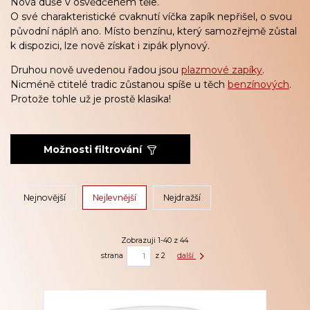
Nová duše v osvědčeném těle.
O své charakteristické cvaknutí víčka zapík nepřišel, o svou
původní náplň ano. Místo benzínu, který samozřejmě zůstal
k dispozici, lze nově získat i zipák plynový.
Druhou nově uvedenou řadou jsou
plazmové zapíky
.
Nicméně c
titelé tradic zůstanou spíše u těch
benzínových
.
Protože tohle už je prostě klasika!
Možnosti filtrování
Nejnovější
Nejlevnější
Nejdražší
Zobrazuji 1-40 z 44
strana
z 2
další