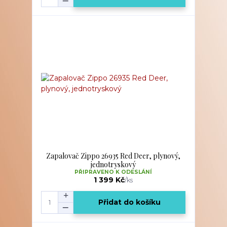
Zapalovač Zippo 26935 Red Deer, plynový,
jednotryskový
PŘIPRAVENO K ODESLÁNÍ
1 399 Kč
/
ks
Přidat do košíku