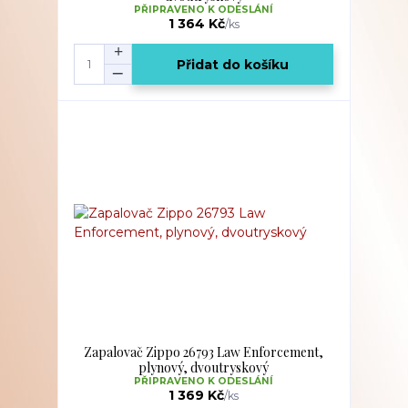
PŘIPRAVENO K ODESLÁNÍ
1 364 Kč
/
ks
Přidat do košíku
Zapalovač Zippo 26793 Law Enforcement,
plynový, dvoutryskový
PŘIPRAVENO K ODESLÁNÍ
1 369 Kč
/
ks