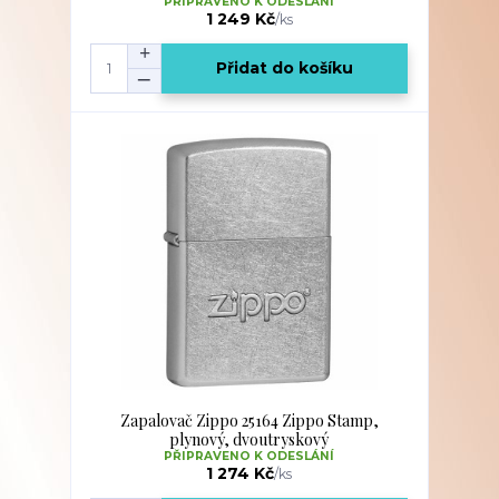
PŘIPRAVENO K ODESLÁNÍ
1 249 Kč
/
ks
Přidat do košíku
Zapalovač Zippo 25164 Zippo Stamp,
plynový, dvoutryskový
PŘIPRAVENO K ODESLÁNÍ
1 274 Kč
/
ks