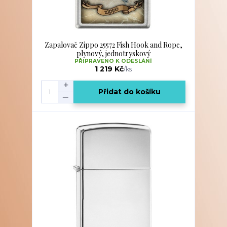
Zapalovač Zippo 25572 Fish Hook and Rope,
plynový, jednotryskový
PŘIPRAVENO K ODESLÁNÍ
1 219 Kč
/
ks
Přidat do košíku