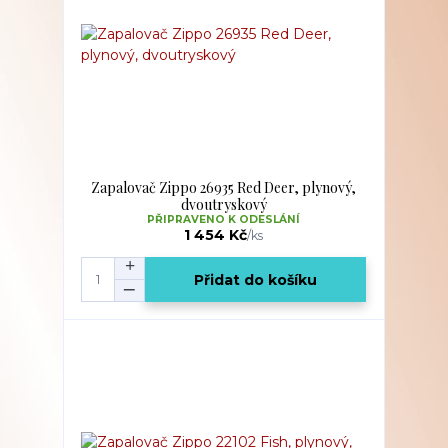
Zapalovač Zippo 26935 Red Deer, plynový,
dvoutryskový
PŘIPRAVENO K ODESLÁNÍ
1 454 Kč
/
ks
Přidat do košíku