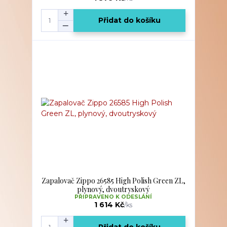
Přidat do košíku
Zapalovač Zippo 26585 High Polish Green ZL,
plynový, dvoutryskový
PŘIPRAVENO K ODESLÁNÍ
1 614 Kč
/
ks