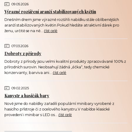
09.05.2026
Výrazné rozšíření aranží stabilizovaných květin
Dnešním dnem jsme výrazně rozšířili nabídku stále oblíbenějších
aranží stabilizovaných květin.Pokud hledáte atraktivní dárek pro
ženu, určitě se na ně...
číst celé
07.03.2026
Dobroty z přírody
Dobroty z přírody jsou velmi kvalitní produkty zpracovávané 100% z
přírodních surovin. Neobsahují žádná „éčka“, tedy chemické
konzervanty, barviva ani...
číst celé
09.02.2025
Kanystr a hasičák bary
Nově jsme do nabídky zařadili populární minibary vyrobené z
hasicího přístroje či z ocelového kanystru.V nabídce klasické
provedení i minibar s LED os...
číst celé