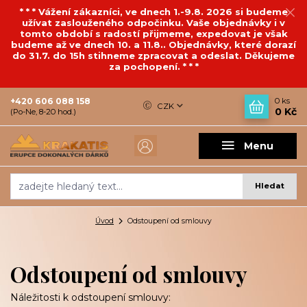
* * * Vážení zákazníci, ve dnech 1.-9.8. 2026 si budeme
užívat zaslouženého odpočinku. Vaše objednávky i v
tomto období s radostí přijmeme, expedovat je však
budeme až ve dnech 10. a 11.8.. Objednávky, které dorazí
do 31.7. do 15h stihneme zpracovat a odeslat. Děkujeme
za pochopení. * * *
+420 606 088 158
0
ks
CZK
0 Kč
(Po-Ne, 8-20 hod.)
Menu
Hledat
Úvod
Odstoupení od smlouvy
Odstoupení od smlouvy
Náležitosti k odstoupení smlouvy: