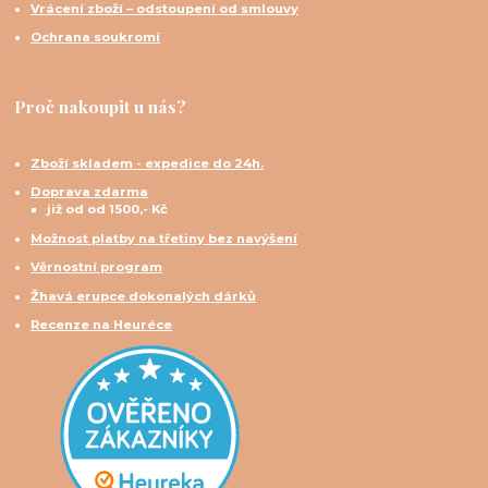
Vrácení zboží – odstoupení od smlouvy
Ochrana soukromí
Proč nakoupit u nás?
Zboží skladem - expedice do 24h.
Doprava zdarma
již od od 1500,- Kč
Možnost platby na třetiny bez navýšení
Věrnostní program
Žhavá erupce dokonalých dárků
Recenze na Heuréce