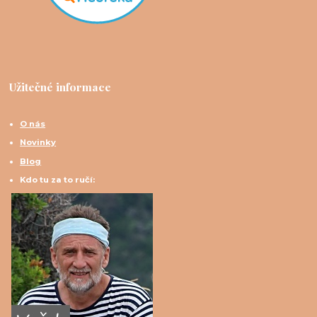
Užitečné informace
O nás
Novinky
Blog
Kdo tu za to ručí: