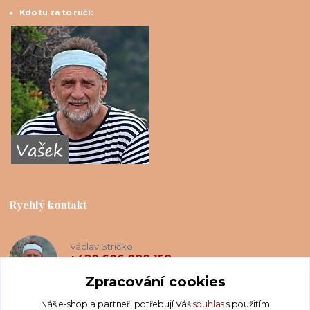
Kdo tu za to ručí:
Rychlý kontakt
Václav Stričko
+420 606 088 158
(Po-Ne, 8-20 hod.)
Zpracování cookies
Náš e-shop a partneři potřebují Váš
souhlas
s použitím
info@krakatis.cz