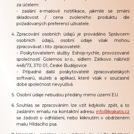
za účelem:
- zaslání e-mailové notifikace, jakmile se změní
skladovost / cena zvoleného produktu dle
požadovaných preferencí uživatele.
Zpracování osobních údajů je prováděno Správcem
osobních údajů, osobní údaje však mohou
zpracovávat i tito zpracovatelé:
- Poskytovatelem služby Eshop-rychle, provozované
společností Golemos s.r.o., sídlem Zátkovo nábřeží
448/73, 370 01, České Budějovice
- Případně další poskytovatelé zpracovatelských
softwarů, služeb a aplikací, které však v současné
době společnost nevyužívá.
Osobní údaje nebudou předány mimo území EU.
Souhlas se zpracováním lze vzít kdykoliv zpět, a to
zasláním emailu na kontaktní adresu
info@krakatis.cz
se žádostí o odhlášení, nebo kliknutím v obdrženém
mailu Hlídacího psa.