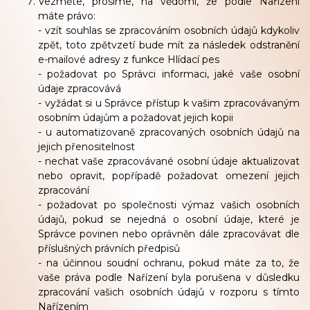
Vezměte, prosíme, na vědomí, že podle Nařízení
máte právo:
- vzít souhlas se zpracováním osobních údajů kdykoliv
zpět, toto zpětvzetí bude mít za následek odstranění
e-mailové adresy z funkce Hlídací pes
- požadovat po Správci informaci, jaké vaše osobní
údaje zpracovává
- vyžádat si u Správce přístup k vašim zpracovávaným
osobním údajům a požadovat jejich kopii
- u automatizovaně zpracovaných osobních údajů na
jejich přenositelnost
- nechat vaše zpracovávané osobní údaje aktualizovat
nebo opravit, popřípadě požadovat omezení jejich
zpracování
- požadovat po společnosti výmaz vašich osobních
údajů, pokud se nejedná o osobní údaje, které je
Správce povinen nebo oprávněn dále zpracovávat dle
příslušných právních předpisů
- na účinnou soudní ochranu, pokud máte za to, že
vaše práva podle Nařízení byla porušena v důsledku
zpracování vašich osobních údajů v rozporu s tímto
Nařízením