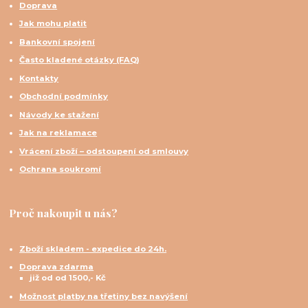
Doprava
Jak mohu platit
Bankovní spojení
Často kladené otázky (FAQ)
Kontakty
Obchodní podmínky
Návody ke stažení
Jak na reklamace
Vrácení zboží – odstoupení od smlouvy
Ochrana soukromí
Proč nakoupit u nás?
Zboží skladem - expedice do 24h.
Doprava zdarma
již od od 1500,- Kč
Možnost platby na třetiny bez navýšení