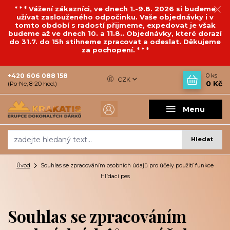
* * * Vážení zákazníci, ve dnech 1.-9.8. 2026 si budeme
užívat zaslouženého odpočinku. Vaše objednávky i v
tomto období s radostí přijmeme, expedovat je však
budeme až ve dnech 10. a 11.8.. Objednávky, které dorazí
do 31.7. do 15h stihneme zpracovat a odeslat. Děkujeme
za pochopení. * * *
+420 606 088 158
0
ks
CZK
0 Kč
(Po-Ne, 8-20 hod.)
Menu
Hledat
Úvod
Souhlas se zpracováním osobních údajů pro účely použití funkce
Hlídací pes
Souhlas se zpracováním