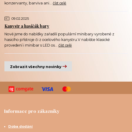
konzervanty, barviva ani...
číst celé
09.02.2025
Kanystr a hasičák bary
Nově jsme do nabídky zařadili populární minibary vyrobené z
hasicího přístroje či z ocelového kanystru.V nabídce klasické
provedení i minibar s LED os...
číst celé
Zobrazit všechny novinky
Informace pro zákazníky
Doba dodání