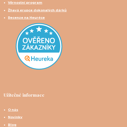
Věrnostní program
Žhavá erupce dokonalých dárků
Recenze na Heuréce
Užitečné informace
O nás
Novinky
Blog