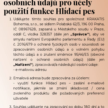
osobních údajů pro účely
použití funkce Hlídací pes
Udělujete tímto souhlas pro společnost KRAKATIS
Bohemia, s.r.o., se sídlem Polabská 62/3, 196 00 Praha,
IČ 08967628, zapsaná u Městského soudu v Praze,
oddíl C, vložka 328357 (dále jen
„Správce“
), aby ve
smyslu nařízení Evropského parlamentu a Rady (EU)
č. 2016/679 o ochraně fyzických osob v souvislosti se
zpracováním osobních údajů a o volném pohybu
těchto údajů a o zrušení směrnice 95/46/ES (obecné
nařízení o ochraně osobních údajů) (dále jen
„Nařízení“
), zpracovával/a následující osobní údaje:
- e-mailovou adresu
Emailová adresa bude zpracována za účelem:
- využití funkce Hlídací pes – zaslání e-mailové
notifikace, jakmile se změní skladovost / cena
zvoleného produktu dle požadovaných preferencí
uživatele
Souhlas udělujete na zpracování po dobu 180 dní a to