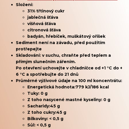
Složení:
31% t
řtinový cukr
jablečná šťáva
višňová šťáva
citronová šťáva
badyán, hřebíček, muškátový oříšek
Sediment není na závadu, před použitím
protřepejte
Skladování:
v suchu, chraňte před teplem a
přímým slunečním zářením.
Po otevření uchovejte v chladničce od +1 °C do +
6 °C a spotřebujte do 21 dnů
Průměrné výživové údaje na 100 ml koncentrátu:
Energetická hodnota:
779 kJ/186 kcal
Tuky:
0 g
Z toho nasycené mastné kyseliny: 0 g
Sacharidy:
45 g
Z toho cukry:
45 g
Bílkoviny:
< 0,5 g
Sůl: < 0,5 g