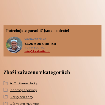
Potřebujete poradit? Jsme na drátě!
Václav Stričko
+420 606 088 158
(Po-Ne, 8-20 hod.)
info@krakatis.cz
Zboží zařazeno v kategoriích
► Oblíbené dárky
Dobroty z přírody
Dárky pro ženy
Dárky pro myslivce