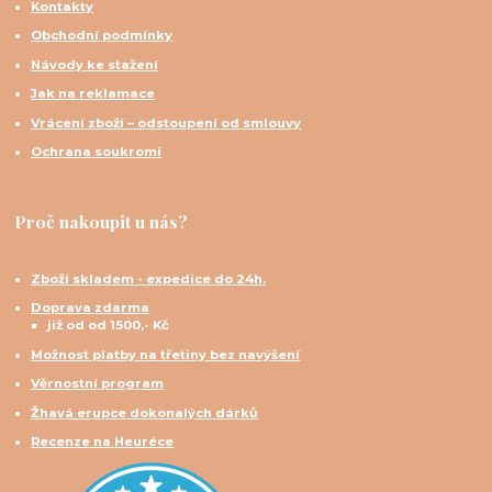
Kontakty
Obchodní podmínky
Návody ke stažení
Jak na reklamace
Vrácení zboží – odstoupení od smlouvy
Ochrana soukromí
Proč nakoupit u nás?
Zboží skladem - expedice do 24h.
Doprava zdarma
již od od 1500,- Kč
Možnost platby na třetiny bez navýšení
Věrnostní program
Žhavá erupce dokonalých dárků
Recenze na Heuréce