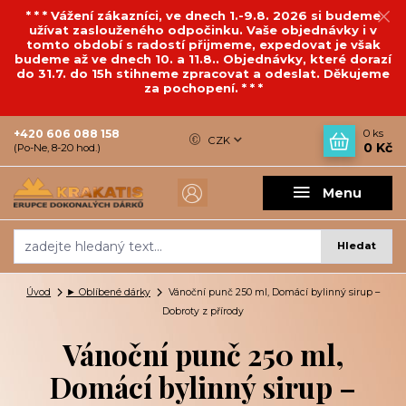
* * * Vážení zákazníci, ve dnech 1.-9.8. 2026 si budeme
užívat zaslouženého odpočinku. Vaše objednávky i v
tomto období s radostí přijmeme, expedovat je však
budeme až ve dnech 10. a 11.8.. Objednávky, které dorazí
do 31.7. do 15h stihneme zpracovat a odeslat. Děkujeme
za pochopení. * * *
+420 606 088 158
0
ks
CZK
0 Kč
(Po-Ne, 8-20 hod.)
Menu
Hledat
Úvod
► Oblíbené dárky
Vánoční punč 250 ml, Domácí bylinný sirup –
Dobroty z přírody
Vánoční punč 250 ml,
Domácí bylinný sirup –