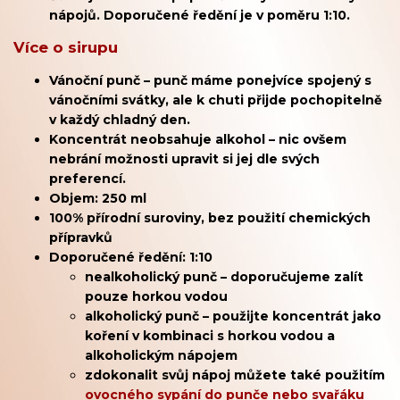
nápojů. Doporučené ředění je v poměru 1:10.
Více o sirupu
Vánoční punč – punč máme ponejvíce spojený s
vánočními svátky, ale k chuti přijde pochopitelně
v každý chladný den.
Koncentrát neobsahuje alkohol – nic ovšem
nebrání možnosti upravit si jej dle svých
preferencí.
Objem: 250 ml
100% přírodní suroviny, bez použití chemických
přípravků
Doporučené ředění: 1:10
nealkoholický punč – doporučujeme zalít
pouze horkou vodou
alkoholický punč – použijte koncentrát jako
koření v kombinaci s horkou vodou a
alkoholickým nápojem
zdokonalit svůj nápoj můžete také použitím
ovocného sypání do punče nebo svařáku