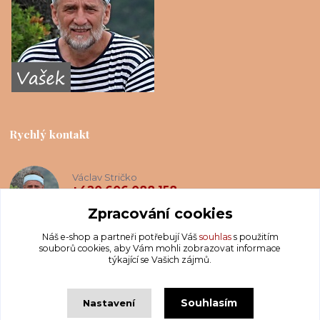
Rychlý kontakt
Václav Stričko
+420 606 088 158
(Po-Ne, 8-20 hod.)
Zpracování cookies
Náš e-shop a partneři potřebují Váš
souhlas
s použitím
info@krakatis.cz
souborů cookies, aby Vám mohli zobrazovat informace
týkající se Vašich zájmů.
Souhlasím
Nastavení