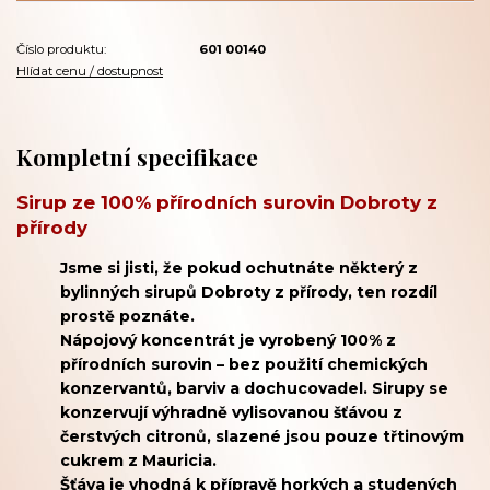
Číslo produktu:
601 00140
Hlídat cenu / dostupnost
Kompletní specifikace
Sirup ze 100% přírodních surovin Dobroty z
přírody
Jsme si jisti, že pokud ochutnáte některý z
bylinných sirupů Dobroty z přírody, ten rozdíl
prostě poznáte.
Nápojový koncentrát je vyrobený 100% z
přírodních surovin – bez použití chemických
konzervantů, barviv a dochucovadel. Sirupy se
konzervují výhradně vylisovanou šťávou z
čerstvých citronů, slazené jsou pouze třtinovým
cukrem z Mauricia.
Šťáva je vhodná k přípravě horkých a studených