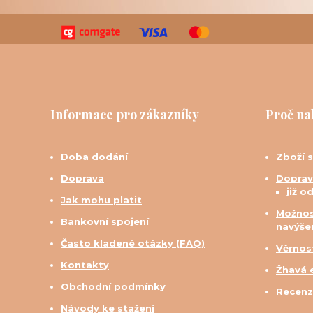
Informace pro zákazníky
Proč na
Doba dodání
Zboží 
Doprava
Doprav
již o
Jak mohu platit
Možnos
Bankovní spojení
navýše
Často kladené otázky (FAQ)
Věrnos
Kontakty
Žhavá 
Obchodní podmínky
Recenz
Návody ke stažení