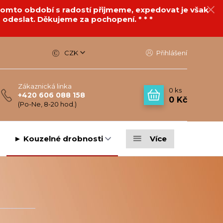
v tomto období s radostí přijmeme, expedovat je však
 odeslat. Děkujeme za pochopení. * * *
CZK
Přihlášení
Zákaznická linka
0
ks
+420 606 088 158
0 Kč
(Po-Ne, 8-20 hod.)
► Kouzelné drobnosti
Více