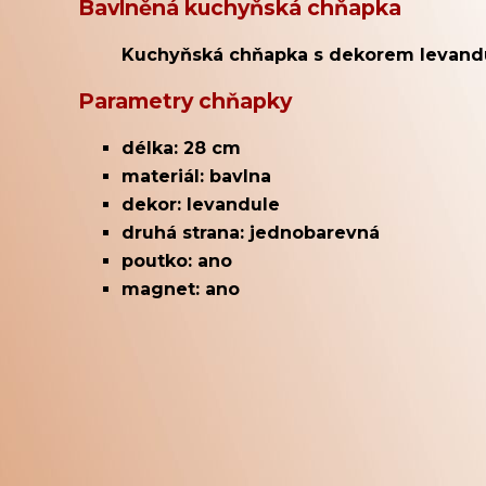
Bavlněná kuchyňská chňapka
Kuchyňská chňapka s dekorem levandule
Parametry chňapky
délka: 28 cm
materiál: bavlna
dekor: levandule
druhá strana: jednobarevná
poutko: ano
magnet: ano