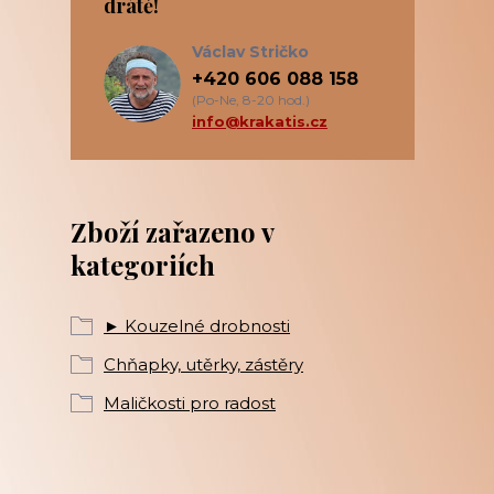
drátě!
Václav Stričko
+420 606 088 158
(Po-Ne, 8-20 hod.)
info@krakatis.cz
Zboží zařazeno v
kategoriích
► Kouzelné drobnosti
Chňapky, utěrky, zástěry
Maličkosti pro radost