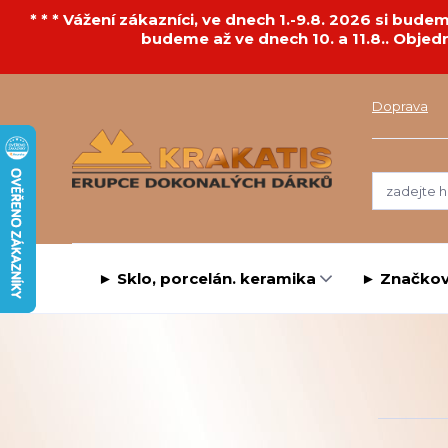
* * * Vážení zákazníci, ve dnech 1.-9.8. 2026 si bu
budeme až ve dnech 10. a 11.8.. Objed
Doprava
► Sklo, porcelán. keramika
► Značkov