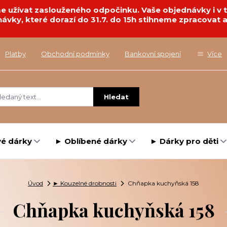
deme užívat zaslouženého odpočinku. Vaše objednávky i 
návky, které dorazí do 31.7. do 15h stihneme zpracovat a
Platby
Obchodní podmínky
Bankovní spojení
Více
Hledat
é dárky
► Oblíbené dárky
► Dárky pro děti
Úvod
► Kouzelné drobnosti
Chňapka kuchyňská 158
Chňapka kuchyňská 158