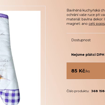
Bavlněná kuchyňská c
ochrání vaše ruce při 
materiál: bavlna dekor:
magnet: ano
celý popis
Dostupnost
Nejsme plátci DPH
85 Kč
/
ks
Číslo produktu:
368 15