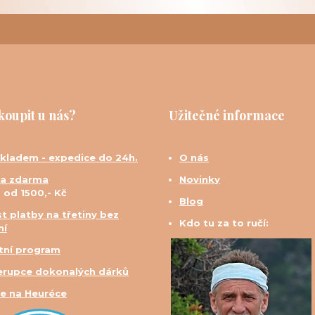
koupit u nás?
Užitečné informace
skladem - expedice do 24h.
O nás
a zdarma
Novinky
d od 1500,- Kč
Blog
t platby na třetiny bez
Kdo tu za to ručí:
ní
tní program
erupce dokonalých dárků
e na Heuréce