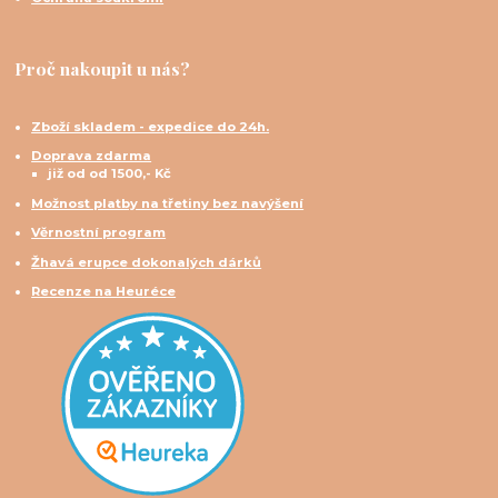
Proč nakoupit u nás?
Zboží skladem - expedice do 24h.
Doprava zdarma
již od od 1500,- Kč
Možnost platby na třetiny bez navýšení
Věrnostní program
Žhavá erupce dokonalých dárků
Recenze na Heuréce