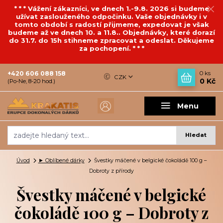
* * * Vážení zákazníci, ve dnech 1.-9.8. 2026 si budeme
užívat zaslouženého odpočinku. Vaše objednávky i v
tomto období s radostí přijmeme, expedovat je však
budeme až ve dnech 10. a 11.8.. Objednávky, které dorazí
do 31.7. do 15h stihneme zpracovat a odeslat. Děkujeme
za pochopení. * * *
+420 606 088 158
0
ks
CZK
0 Kč
(Po-Ne, 8-20 hod.)
Menu
Hledat
Úvod
► Oblíbené dárky
Švestky máčené v belgické čokoládě 100 g –
Dobroty z přírody
Švestky máčené v belgické
čokoládě 100 g – Dobroty z