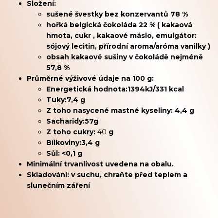
Složení:
sušené švestky bez konzervantů 78 %
hořká belgická čokoláda 22 % ( kakaová
hmota, cukr , kakaové máslo, emulgátor:
sójový lecitin, přírodní aroma/aróma vanilky )
obsah kakaové sušiny v čokoládě nejméně
57,8 %
Průměrné výživové údaje na 100 g:
Energetická hodnota:
1394kJ/331 kcal
Tuky:
7,4 g
Z toho nasycené mastné kyseliny: 4,4 g
Sacharidy:
57g
Z toho cukry:
40
g
Bílkoviny:
3,4 g
Sůl: <0,1 g
Minimální trvanlivost uvedena na obalu.
Skladování: v suchu, chraňte před teplem a
slunečním záření