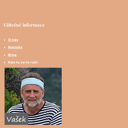
Užitečné informace
O nás
Novinky
Blog
Kdo tu za to ručí: