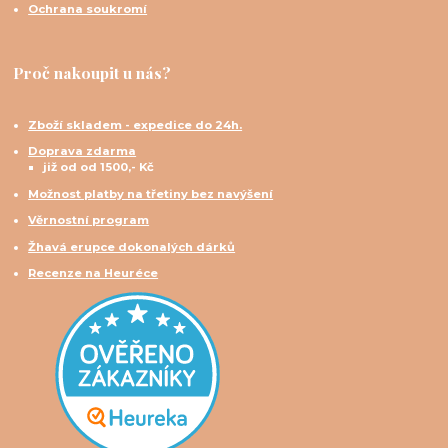
Ochrana soukromí
Proč nakoupit u nás?
Zboží skladem - expedice do 24h.
Doprava zdarma
již od od 1500,- Kč
Možnost platby na třetiny bez navýšení
Věrnostní program
Žhavá erupce dokonalých dárků
Recenze na Heuréce