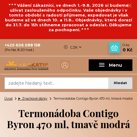
* * * Vážení zákazníci, ve dnech 1.-9.8. 2026 si budeme
užívat zaslouženého odpočinku. Vaše objednávky i v
tomto období s radostí přijmeme, expedovat je však
budeme až ve dnech 10. a 11.8.. Objednávky, které dorazí
do 31.7. do 15h stihneme zpracovat a odeslat. Děkujeme
za pochopení. * * *
+420 606 088 158
0
ks
CZK
0 Kč
(Po-Ne, 8-20 hod.)
Menu
Hledat
Úvod
► Značkové dárky
Termonádoba Contigo Byron 470 ml, tmavě modrá
Termonádoba Contigo
Byron 470 ml, tmavě modrá