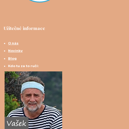
Užitečné informace
O nás
Novinky
Blog
Kdo tu za to ručí: