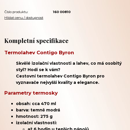
Číslo produktu:
160 00810
Hlídat cenu / dostupnost
Kompletní specifikace
Termolahev Contigo Byron
Skvělé izolační vlastnosti a lahev, co má osobitý
styl? Hodí se k vám?
Cestovní termolahev Contigo Byron pro
vyznavače nejvyšší kvality a elegance.
Parametry termosky
obsah: cca 470 ml
barva: temně modrá
hmotnost: 275 g
izolační vlastnosti:
až 6 hodin u teplých nápojů