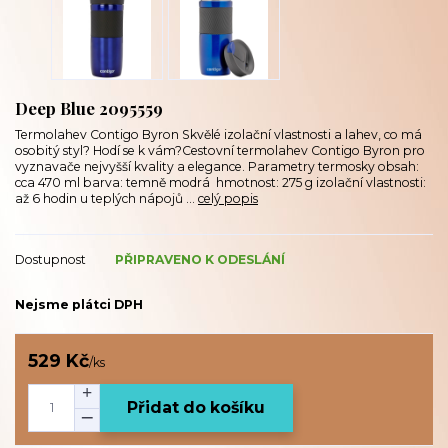
Deep Blue 2095559
Termolahev Contigo Byron Skvělé izolační vlastnosti a lahev, co má
osobitý styl? Hodí se k vám?Cestovní termolahev Contigo Byron pro
vyznavače nejvyšší kvality a elegance. Parametry termosky obsah:
cca 470 ml barva: temně modrá hmotnost: 275 g izolační vlastnosti:
až 6 hodin u teplých nápojů ...
celý popis
Dostupnost
PŘIPRAVENO K ODESLÁNÍ
Nejsme plátci DPH
529 Kč
/
ks
Přidat do košíku