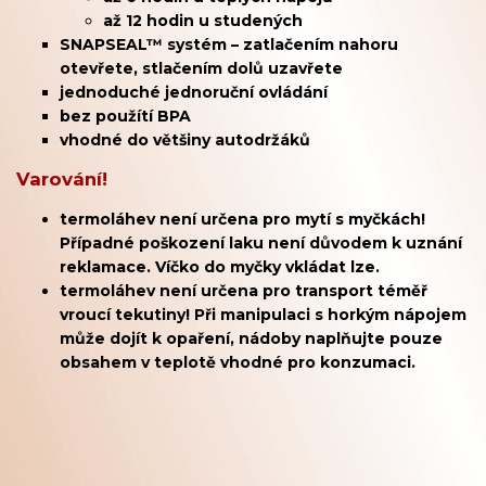
až 12 hodin u studených
SNAPSEAL™ systém – zatlačením nahoru
otevřete, stlačením dolů uzavřete
jednoduché jednoruční ovládání
bez použítí BPA
vhodné do většiny autodržáků
Varování!
termoláhev není určena pro mytí s myčkách!
Případné poškození laku není důvodem k uznání
reklamace. Víčko do myčky vkládat lze.
termoláhev není určena pro transport téměř
vroucí tekutiny! Při manipulaci s horkým nápojem
může dojít k opaření, nádoby naplňujte pouze
obsahem v teplotě vhodné pro konzumaci.