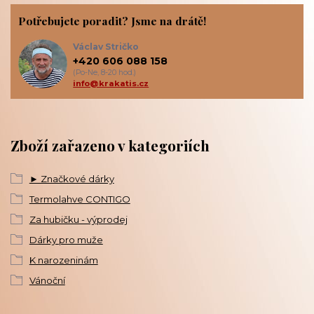
Potřebujete poradit? Jsme na drátě!
Václav Stričko
+420 606 088 158
(Po-Ne, 8-20 hod.)
info@krakatis.cz
Zboží zařazeno v kategoriích
► Značkové dárky
Termolahve CONTIGO
Za hubičku - výprodej
Dárky pro muže
K narozeninám
Vánoční