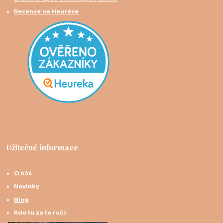
Recenze na Heuréce
Užitečné informace
O nás
Novinky
Blog
Kdo tu za to ručí: