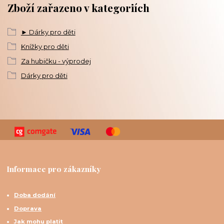
Zboží zařazeno v kategoriích
► Dárky pro děti
Knížky pro děti
Za hubičku - výprodej
Dárky pro děti
Informace pro zákazníky
Doba dodání
Doprava
Jak mohu platit