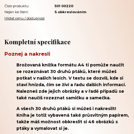
Číslo produktu:
501 00220
Nejen ke čtení:
S obkreslováním
Hlídat cenu / dostupnost
Kompletní specifikace
Poznej a nakresli
Brožovaná knížka formátu A4 ti pomůže naučit
se rozeznávat 30 druhů ptáků, které můžeš
potkat v našich lesích. V textu se dozvíš, kde si
staví hnízda, čím se živí a řadu dalších informací.
Nalezneš zde jejich obrázky a v řadě případů se
také naučíš rozeznat samičku a samečka.
A všech 30 druhů ptáků si můžeš i nakreslit!
Kniha je totiž vybavená také průsvitným papírem,
takže máš možnost obkreslit si 46 obrázků s
ptáky a vymalovat si je.