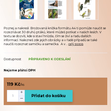
Poznej a nakresli Brožovaná knížka formátu A4 ti pomůže naučit se
rozeznávat 30 druhů ptáků, které můžeš potkat v našich lesích. V
textu se dozvíš, kde si staví hnízda, čím se živí a řadu dalších
informací. Nalezneš zde jejich obrázky a v řadě případů se také
naučíš rozeznat samičku a samečka. A v...
celý popis
Dostupnost
PŘIPRAVENO K ODESLÁNÍ
Nejsme plátci DPH
119 Kč
/
ks
Přidat do košíku