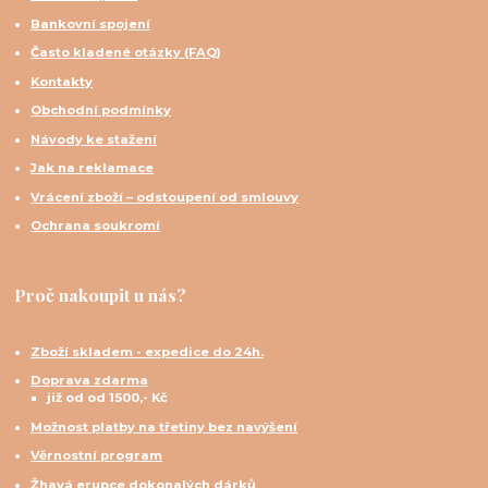
Bankovní spojení
Často kladené otázky (FAQ)
Kontakty
Obchodní podmínky
Návody ke stažení
Jak na reklamace
Vrácení zboží – odstoupení od smlouvy
Ochrana soukromí
Proč nakoupit u nás?
Zboží skladem - expedice do 24h.
Doprava zdarma
již od od 1500,- Kč
Možnost platby na třetiny bez navýšení
Věrnostní program
Žhavá erupce dokonalých dárků