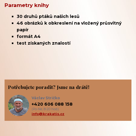
Parametry knihy
30 druhů ptáků našich lesů
46 obrázků k obkreslení na vložený průsvitný
papír
formát A4
test získaných znalostí
Potřebujete poradit? Jsme na drátě!
Václav Stričko
+420 606 088 158
(Po-Ne, 8-20 hod.)
info@krakatis.cz