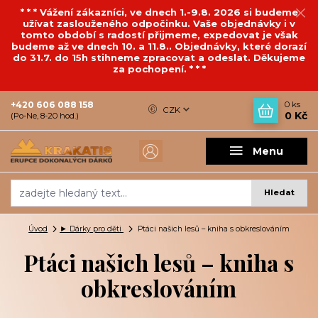
* * * Vážení zákazníci, ve dnech 1.-9.8. 2026 si budeme
užívat zaslouženého odpočinku. Vaše objednávky i v
tomto období s radostí přijmeme, expedovat je však
budeme až ve dnech 10. a 11.8.. Objednávky, které dorazí
do 31.7. do 15h stihneme zpracovat a odeslat. Děkujeme
za pochopení. * * *
+420 606 088 158
0
ks
CZK
0 Kč
(Po-Ne, 8-20 hod.)
Menu
Hledat
Úvod
► Dárky pro děti
Ptáci našich lesů – kniha s obkreslováním
Ptáci našich lesů – kniha s
obkreslováním