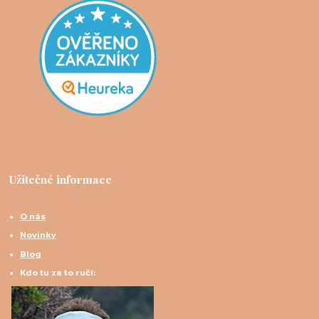
Užitečné informace
O nás
Novinky
Blog
Kdo tu za to ručí: