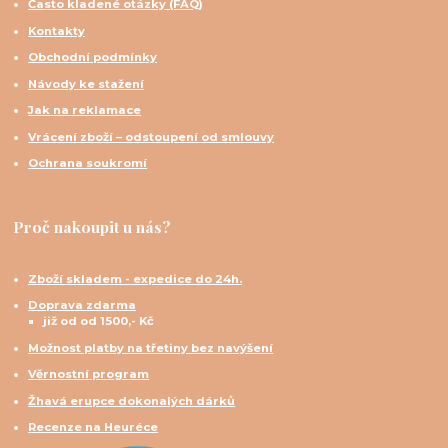
Často kladené otázky (FAQ)
Kontakty
Obchodní podmínky
Návody ke stažení
Jak na reklamace
Vrácení zboží – odstoupení od smlouvy
Ochrana soukromí
Proč nakoupit u nás?
Zboží skladem - expedice do 24h.
Doprava zdarma
již od od 1500,- Kč
Možnost platby na třetiny bez navýšení
Věrnostní program
Žhavá erupce dokonalých dárků
Recenze na Heuréce