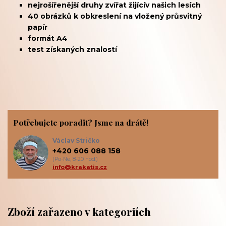
nejrošířenější druhy zvířat žijícív našich lesích
40 obrázků k obkreslení na vložený průsvitný
papír
formát A4
test získaných znalostí
Potřebujete poradit? Jsme na drátě!
Václav Stričko
+420 606 088 158
(Po-Ne, 8-20 hod.)
info@krakatis.cz
Zboží zařazeno v kategoriích