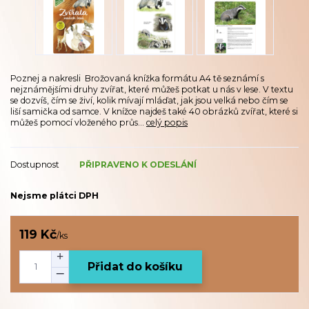
Poznej a nakresli Brožovaná knížka formátu A4 tě seznámí s
nejznámějšími druhy zvířat, které můžeš potkat u nás v lese. V textu
se dozvíš, čím se živí, kolik mívají mláďat, jak jsou velká nebo čím se
liší samička od samce. V knížce najdeš také 40 obrázků zvířat, které si
můžeš pomocí vloženého průs...
celý popis
Dostupnost
PŘIPRAVENO K ODESLÁNÍ
Nejsme plátci DPH
119 Kč
/
ks
Přidat do košíku