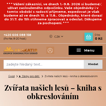
* * * Vážení zákazníci, ve dnech 1.-9.8. 2026 si budeme
užívat zaslouženého odpočinku. Vaše objednávky i v
tomto období s radostí přijmeme, expedovat je však
budeme až ve dnech 10. a 11.8.. Objednávky, které dorazí
do 31.7. do 15h stihneme zpracovat a odeslat. Děkujeme
za pochopení. * * *
+420 606 088 158
0
ks
CZK
0 Kč
(Po-Ne, 8-20 hod.)
Menu
Hledat
Úvod
► Dárky pro děti
Zvířata našich lesů – kniha s obkreslováním
Zvířata našich lesů – kniha s
obkreslováním