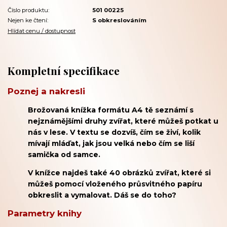
Číslo produktu:
501 00225
Nejen ke čtení:
S obkreslováním
Hlídat cenu / dostupnost
Kompletní specifikace
Poznej a nakresli
Brožovaná knížka formátu A4 tě seznámí s
nejznámějšími druhy zvířat, které můžeš potkat u
nás v lese. V textu se dozvíš, čím se živí, kolik
mívají mláďat, jak jsou velká nebo čím se liší
samička od samce.
V knížce najdeš také 40 obrázků zvířat, které si
můžeš pomocí vloženého průsvitného papíru
obkreslit a vymalovat. Dáš se do toho?
Parametry knihy