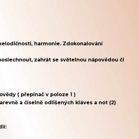
melodičnosti, harmonie. Zdokonalování
 poslechnout, zahrát se světelnou nápovědou či
vědy ( přepínač v poloze 1 )
evně a číselně odlišených kláves a not (2)
ií: