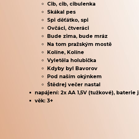
Cib, cib, cibulenka
Skákal pes
Spi děťátko, spi
Ovčáci, čtveráci
Bude zima, bude mráz
Na tom pražským mostě
Kolíne, Kolíne
Vyletěla holubička
Kdyby byl Bavorov
Pod naším okýnkem
Štědrej večer nastal
napájení: 2x AA 1,5V (tužkové), baterie 
věk: 3+