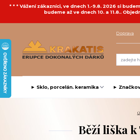
* * * Vážení zákazníci, ve dnech 1.-9.8. 2026 si bu
budeme až ve dnech 10. a 11.8.. Objed
Doprava
► Sklo, porcelán. keramika
► Značkov
Ú
Běží liška 