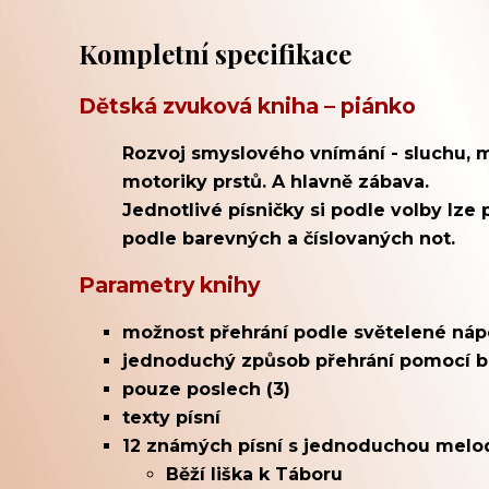
Kompletní specifikace
Dětská zvuková kniha – piánko
Rozvoj smyslového vnímání - sluchu, 
motoriky prstů. A hlavně zábava.
Jednotlivé písničky si podle volby lze
podle barevných a číslovaných not.
Parametry knihy
možnost přehrání podle světelené nápo
jednoduchý způsob přehrání pomocí bar
pouze poslech (3)
texty písní
12 známých písní s jednoduchou melod
Běží liška k Táboru