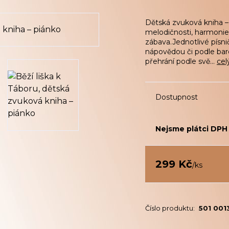
Dětská zvuková kniha –
melodičnosti, harmonie
zábava.Jednotlivé písni
nápovědou či podle bar
přehrání podle svě...
cel
Dostupnost
Nejsme plátci DPH
299 Kč
/
ks
Číslo produktu:
501 001