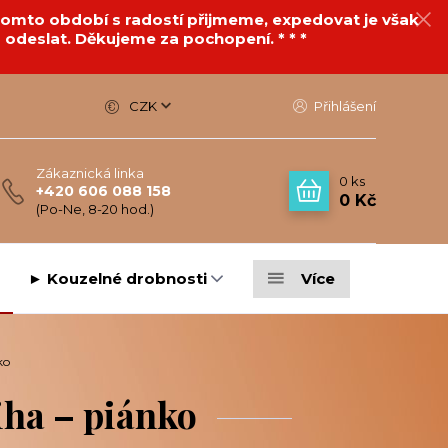
v tomto období s radostí přijmeme, expedovat je však
 odeslat. Děkujeme za pochopení. * * *
CZK
Přihlášení
Zákaznická linka
0
ks
+420 606 088 158
0 Kč
(Po-Ne, 8-20 hod.)
► Kouzelné drobnosti
Více
ko
iha – piánko