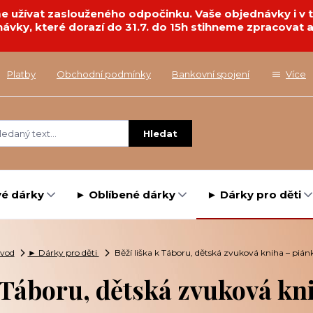
deme užívat zaslouženého odpočinku. Vaše objednávky i 
návky, které dorazí do 31.7. do 15h stihneme zpracovat a
Platby
Obchodní podmínky
Bankovní spojení
Více
Hledat
é dárky
► Oblíbené dárky
► Dárky pro děti
vod
► Dárky pro děti
Běží liška k Táboru, dětská zvuková kniha – pián
k Táboru, dětská zvuková kn