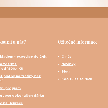
koupit u nás?
Užitečné informace
skladem - expedice do 24h.
O nás
a zdarma
Novinky
d od 1500,- Kč
Blog
t platby na třetiny bez
Kdo tu za to ručí:
ní
tní program
erupce dokonalých dárků
e na Heuréce