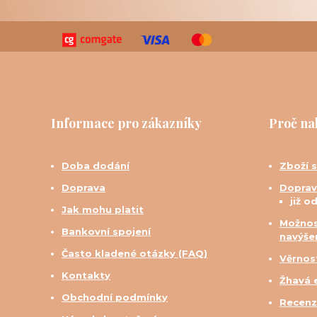
Informace pro zákazníky
Proč na
Doba dodání
Zboží 
Doprava
Doprav
již o
Jak mohu platit
Možnos
Bankovní spojení
navýše
Často kladené otázky (FAQ)
Věrnos
Kontakty
Žhavá 
Obchodní podmínky
Recenz