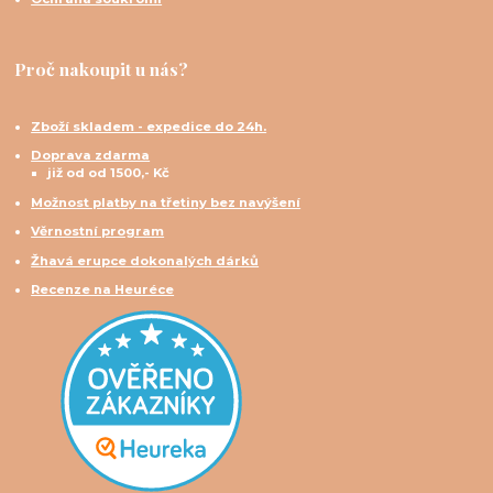
Proč nakoupit u nás?
Zboží skladem - expedice do 24h.
Doprava zdarma
již od od 1500,- Kč
Možnost platby na třetiny bez navýšení
Věrnostní program
Žhavá erupce dokonalých dárků
Recenze na Heuréce