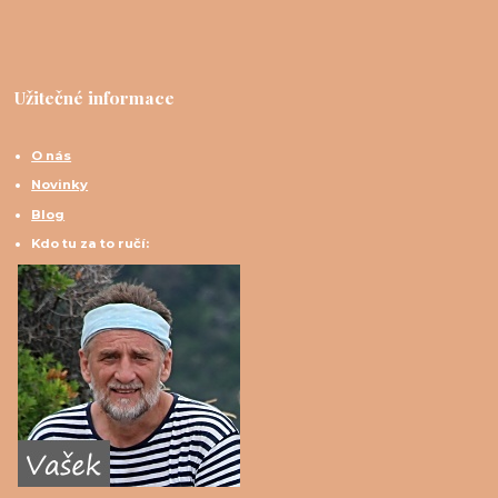
Užitečné informace
O nás
Novinky
Blog
Kdo tu za to ručí: