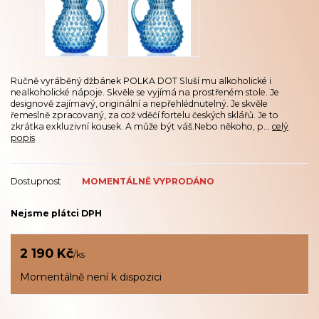
Ručně vyráběný džbánek POLKA DOT Sluší mu alkoholické i
nealkoholické nápoje. Skvěle se vyjímá na prostřeném stole. Je
designově zajímavý, originální a nepřehlédnutelný. Je skvěle
řemeslně zpracovaný, za což vděčí fortelu českých sklářů. Je to
zkrátka exkluzivní kousek. A může být váš.Nebo někoho, p...
celý
popis
Dostupnost
MOMENTÁLNĚ VYPRODÁNO
Nejsme plátci DPH
2 190 Kč
/
ks
Momentálně není k dispozici