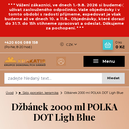
* * * Vážení zákazníci, ve dnech 1.-9.8. 2026 si budeme
užívat zaslouženého odpočinku. Vaše objednávky i v
tomto období s radostí přijmeme, expedovat je však
budeme až ve dnech 10. a 11.8.. Objednávky, které dorazí
do 31.7. do 15h stihneme zpracovat a odeslat. Děkujeme
za pochopení. * * *
+420 606 088 158
0
ks
CZK
0 Kč
(Po-Ne, 8-20 hod.)
Menu
Hledat
Úvod
► Sklo, porcelán. keramika
Džbánek 2000 ml POLKA DOT Ligh Blue
Džbánek 2000 ml POLKA
DOT Ligh Blue