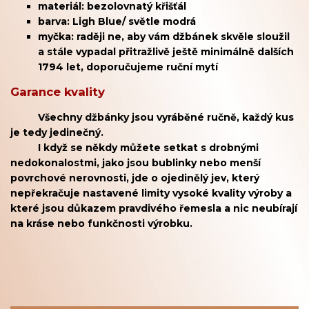
materiál: bezolovnatý křišťál
barva
: Ligh Blue/ světle modrá
myčka: raději ne, aby vám džbánek skvěle sloužil
a stále vypadal přitražlivě ještě minimálně dalších
1794 let, doporučujeme ruční mytí
Garance kvality
Všechny džbánky jsou vyráběné ručně, každý kus
je tedy jedinečný.
I když se někdy můžete setkat s drobnými
nedokonalostmi, jako jsou bublinky nebo menší
povrchové nerovnosti, jde o ojedinělý jev, který
nepřekračuje nastavené limity vysoké kvality výroby a
které jsou důkazem pravdivého řemesla a nic neubírají
na kráse nebo funkčnosti výrobku.