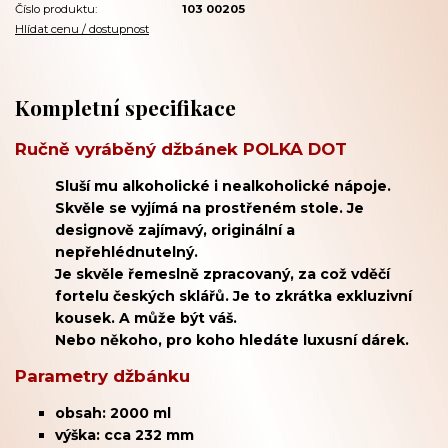
Číslo produktu:
103 00205
Hlídat cenu / dostupnost
Kompletní specifikace
Ručně vyráběný džbánek POLKA DOT
Sluší mu alkoholické i nealkoholické nápoje.
Skvěle se vyjímá na prostřeném stole. Je
designově zajímavý, originální a
nepřehlédnutelný.
Je skvěle řemeslně zpracovaný, za což vděčí
fortelu českých sklářů. Je to zkrátka exkluzivní
kousek. A může být váš.
Nebo někoho, pro koho hledáte luxusní dárek.
Parametry džbánku
obsah: 2000 ml
výška: cca 232 mm