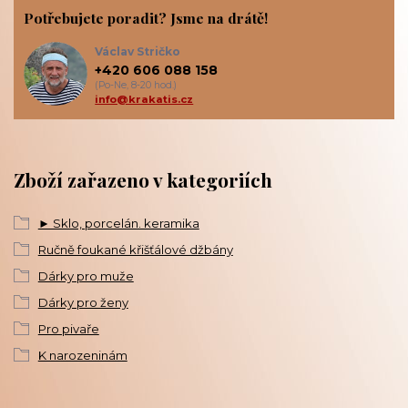
Potřebujete poradit? Jsme na drátě!
Václav Stričko
+420 606 088 158
(Po-Ne, 8-20 hod.)
info@krakatis.cz
Zboží zařazeno v kategoriích
► Sklo, porcelán. keramika
Ručně foukané křišťálové džbány
Dárky pro muže
Dárky pro ženy
Pro pivaře
K narozeninám