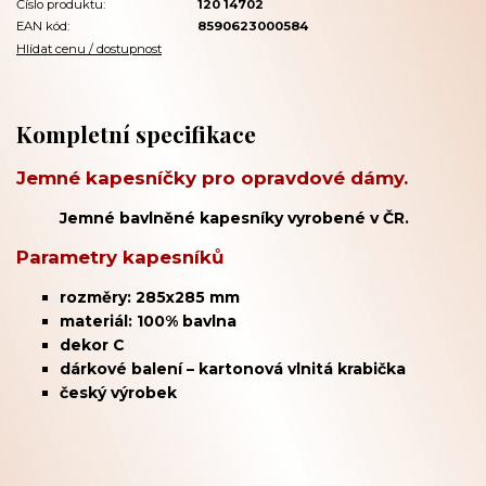
Číslo produktu:
120 14702
EAN kód:
8590623000584
Hlídat cenu / dostupnost
Kompletní specifikace
Jemné kapesníčky pro opravdové dámy.
Jemné bavlněné kapesníky vyrobené v ČR.
Parametry kapesníků
rozměry: 285x285 mm
materiál: 100% bavlna
dekor C
dárkové balení – kartonová vlnitá krabička
český výrobek