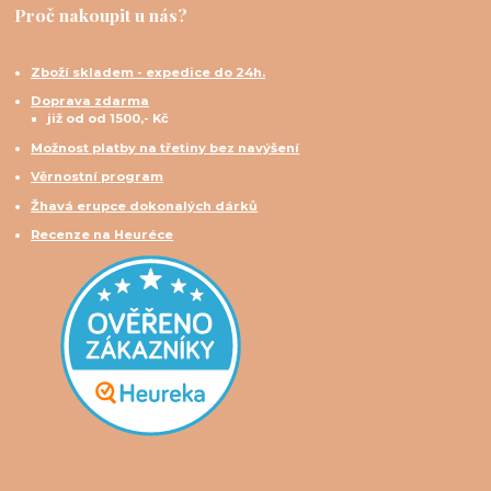
Proč nakoupit u nás?
Zboží skladem - expedice do 24h.
Doprava zdarma
již od od 1500,- Kč
Možnost platby na třetiny bez navýšení
Věrnostní program
Žhavá erupce dokonalých dárků
Recenze na Heuréce