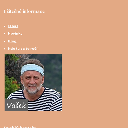
Užitečné informace
O nás
Novinky
Blog
Kdo tu za to ručí:
Rychlý kontakt