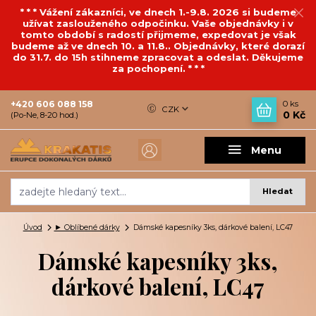
* * * Vážení zákazníci, ve dnech 1.-9.8. 2026 si budeme
užívat zaslouženého odpočinku. Vaše objednávky i v
tomto období s radostí přijmeme, expedovat je však
budeme až ve dnech 10. a 11.8.. Objednávky, které dorazí
do 31.7. do 15h stihneme zpracovat a odeslat. Děkujeme
za pochopení. * * *
+420 606 088 158
0
ks
CZK
0 Kč
(Po-Ne, 8-20 hod.)
Menu
Hledat
Úvod
► Oblíbené dárky
Dámské kapesníky 3ks, dárkové balení, LC47
Dámské kapesníky 3ks,
dárkové balení, LC47