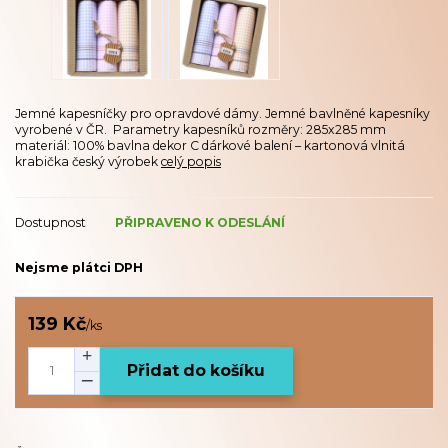
Jemné kapesníčky pro opravdové dámy. Jemné bavlněné kapesníky
vyrobené v ČR. Parametry kapesníků rozměry: 285x285 mm
materiál: 100% bavlna dekor C dárkové balení – kartonová vlnitá
krabička český výrobek
celý popis
Dostupnost
PŘIPRAVENO K ODESLÁNÍ
Nejsme plátci DPH
139 Kč
/
ks
Přidat do košíku