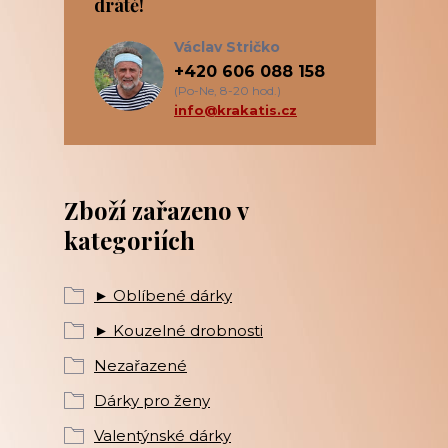
drátě!
Václav Stričko
+420 606 088 158
(Po-Ne, 8-20 hod.)
info@krakatis.cz
Zboží zařazeno v
kategoriích
► Oblíbené dárky
► Kouzelné drobnosti
Nezařazené
Dárky pro ženy
Valentýnské dárky