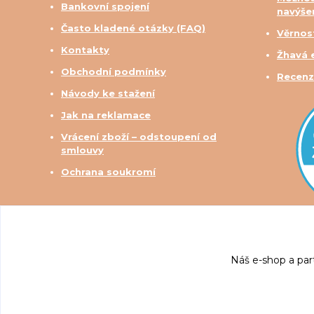
Bankovní spojení
navýše
Často kladené otázky (FAQ)
Věrnos
Kontakty
Žhavá 
Obchodní podmínky
Recenz
Návody ke stažení
Jak na reklamace
Vrácení zboží – odstoupení od
smlouvy
Ochrana soukromí
Náš e-shop a par