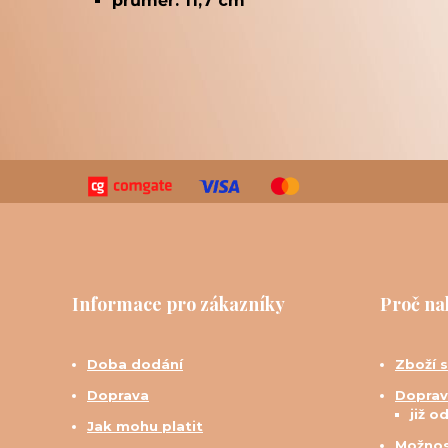
průměr: 11,7 cm
Informace pro zákazníky
Proč na
Doba dodání
Zboží 
Doprava
Doprav
již o
Jak mohu platit
Možnos