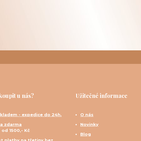
koupit u nás?
Užitečné informace
skladem - expedice do 24h.
O nás
a zdarma
Novinky
d od 1500,- Kč
Blog
t platby na třetiny bez