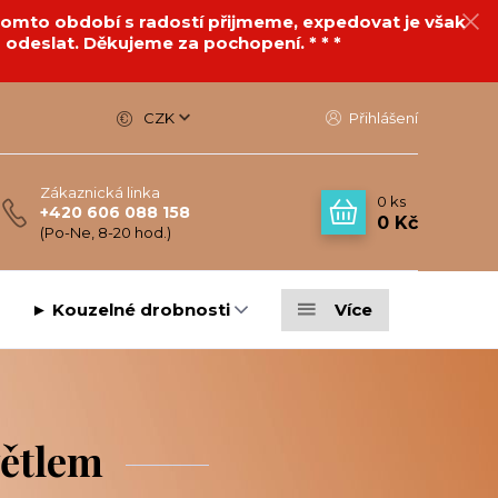
v tomto období s radostí přijmeme, expedovat je však
 odeslat. Děkujeme za pochopení. * * *
CZK
Přihlášení
Zákaznická linka
0
ks
+420 606 088 158
0 Kč
(Po-Ne, 8-20 hod.)
► Kouzelné drobnosti
Více
větlem