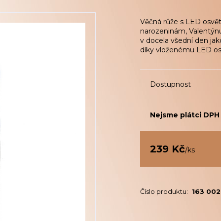
Věčná růže s LED osvět
narozeninám, Valentýnu
v docela všední den ja
díky vloženému LED osv
Dostupnost
Nejsme plátci DPH
239 Kč
/
ks
Číslo produktu:
163 00