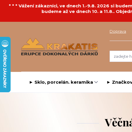
* * * Vážení zákazníci, ve dnech 1.-9.8. 2026 si bu
budeme až ve dnech 10. a 11.8.. Objed
Doprava
► Sklo, porcelán. keramika
► Značkov
Věčná