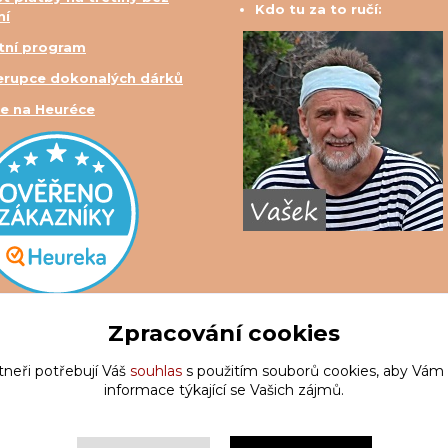
Kdo tu za to ručí:
ní
tní program
erupce dokonalých dárků
e na Heuréce
Zpracování cookies
tneři potřebují Váš
souhlas
s použitím souborů cookies, aby Vám
informace týkající se Vašich zájmů.