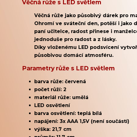
Věčná růže s LED světlem
Věčná růže jako působivý dárek pro ma
Ohromí ve sváteční den, potěší i jako
paní učitelce, radost přinese i manžel
jednoduše pro radost a z lásky.
Díky vloženému LED podsvícení vytvoř
působivou domácí atmosféru.
Parametry růže s LED světlem
barva růže: červená
počet růží: 2
materiál růže: umělá
LED osvětlení
barva osvětlení: teplá bílá
napájení: 3x AAA 1,5V (není součástí)
výška: 21,7 cm