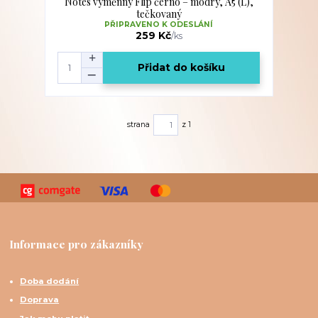
Notes výměnný Flip černo – modrý, A5 (L),
tečkovaný
PŘIPRAVENO K ODESLÁNÍ
259 Kč
/
ks
Přidat do košíku
strana
z 1
Informace pro zákazníky
Doba dodání
Doprava