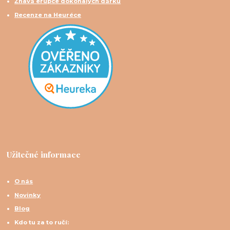
Žhavá erupce dokonalých dárků
Recenze na Heuréce
Užitečné informace
O nás
Novinky
Blog
Kdo tu za to ručí: