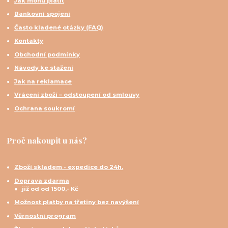
Jak mohu platit
Bankovní spojení
Často kladené otázky (FAQ)
Kontakty
Obchodní podmínky
Návody ke stažení
Jak na reklamace
Vrácení zboží – odstoupení od smlouvy
Ochrana soukromí
Proč nakoupit u nás?
Zboží skladem - expedice do 24h.
Doprava zdarma
již od od 1500,- Kč
Možnost platby na třetiny bez navýšení
Věrnostní program