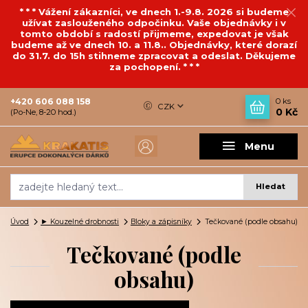
* * * Vážení zákazníci, ve dnech 1.-9.8. 2026 si budeme
užívat zaslouženého odpočinku. Vaše objednávky i v
tomto období s radostí přijmeme, expedovat je však
budeme až ve dnech 10. a 11.8.. Objednávky, které dorazí
do 31.7. do 15h stihneme zpracovat a odeslat. Děkujeme
za pochopení. * * *
+420 606 088 158
0
ks
CZK
0 Kč
(Po-Ne, 8-20 hod.)
Menu
Hledat
Úvod
► Kouzelné drobnosti
Bloky a zápisníky
Tečkované (podle obsahu)
Tečkované (podle
obsahu)