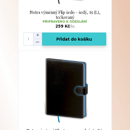
Notes výměnný Flip šedo – šedý, A5 (L),
tečkovaný
PŘIPRAVENO K ODESLÁNÍ
259 Kč
/
ks
Přidat do košíku