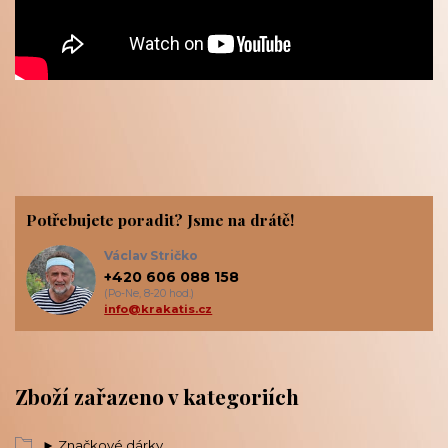
Potřebujete poradit? Jsme na drátě!
Václav Stričko
+420 606 088 158
(Po-Ne, 8-20 hod.)
info@krakatis.cz
Zboží zařazeno v kategoriích
► Značkové dárky