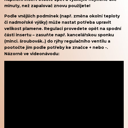
minuty, než zapalovač znovu použijete!
Podle vnějších podmínek (např. změna okolní teploty
či nadmořské výšky) může nastat potřeba upravit
velikost plamene. Regulaci provedete opět na spodní
části insertu – zasuňte např. kancelářskou sponku
(minci. šroubovák..) do rýhy regulačního ventilu a
pootočte jím podle potřeby ke značce + nebo -.
Názorně ve videonávodu: