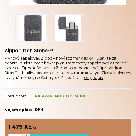
Zippo# Iron Stone™
Plynový zapalovač Zippo – nový rozměr klasiky + ušetříte za
benzín- budete potřebovat plyn Parametry zapalovače označení
výrobce: Zippo# Snakeskin Zippo Logo povrchová úprava: Iron
Stone™– hladký povrch se strukturou mramoru typ: Classic / plynový
(k plynárně tudy) počet trysek: 2 nádrž pa...
celý popis
Dostupnost
PŘIPRAVENO K ODESLÁNÍ
Nejsme plátci DPH
1 479 Kč
/
ks