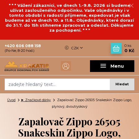
* * * Vážení zákazníci, ve dnech 1.-9.8. 2026 si budeme
užívat zaslouženého odpočinku. Vaše objednávky i v
tomto období s radostí přijmeme, expedovat je však
budeme až ve dnech 10. a 11.8.. Objednávky, které dorazí
do 31.7. do 15h stihneme zpracovat a odeslat. Děkujeme
za pochopení. * * *
+420 606 088 158
0
ks
CZK
0 Kč
(Po-Ne, 8-20 hod.)
Menu
Hledat
Úvod
► Značkové dárky
Zapalovač Zippo 26505 Snakeskin Zippo Logo,
plynový, dvoutryskový
Zapalovač Zippo 26505
Snakeskin Zippo Logo,