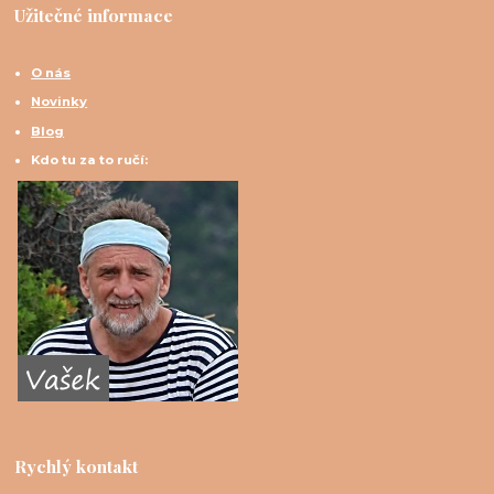
Užitečné informace
O nás
Novinky
Blog
Kdo tu za to ručí:
Rychlý kontakt