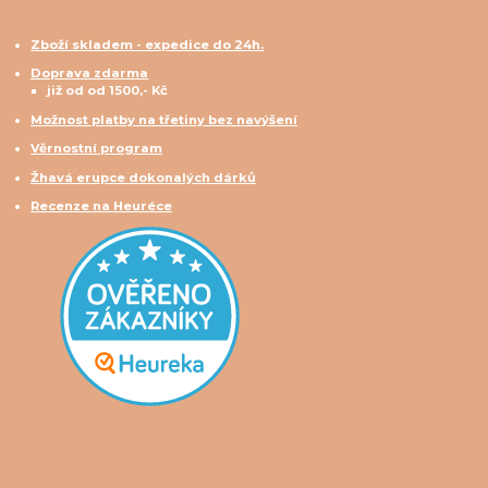
Zboží skladem - expedice do 24h.
Doprava zdarma
již od od 1500,- Kč
Možnost platby na třetiny bez navýšení
Věrnostní program
Žhavá erupce dokonalých dárků
Recenze na Heuréce