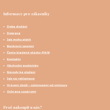
Informace pro zákazníky
Doba dodání
Doprava
Jak mohu platit
Bankovní spojení
Často kladené otázky (FAQ)
Kontakty
Obchodní podmínky
Návody ke stažení
Jak na reklamace
Vrácení zboží – odstoupení od smlouvy
Ochrana soukromí
Proč nakoupit u nás?