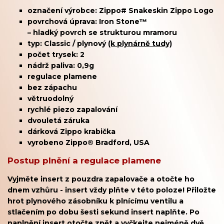
označení výrobce:
Zippo# Snakeskin Zippo Logo
povrchová úprava: Iron Stone™
– hladký povrch se strukturou mramoru
typ: Classic /
plynový
(k plynárně tudy)
počet trysek: 2
nádrž paliva: 0,9g
regulace plamene
bez zápachu
větruodolný
rychlé piezo zapalování
dvouletá záruka
dárková Zippo krabička
vyrobeno Zippo® Bradford, USA
Postup plnění a regulace plamene
Vyjměte insert z pouzdra zapalovače a otočte ho
dnem vzhůru - insert vždy plňte v této poloze! Přiložte
hrot plynového zásobníku k plnícímu ventilu a
stlačením po dobu šesti sekund insert naplňte. Po
naplnění insert otočte zpět a vyčkejte nejméně dvě