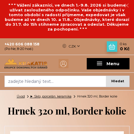
* * * Vážení zákazníci, ve dnech 1.-9.8. 2026 si budeme
užívat zaslouženého odpočinku. Vaše objednávky i v
tomto období s radostí přijmeme, expedovat je však
budeme až ve dnech 10. a 11.8.. Objednávky, které dorazí
do 31.7. do 15h stihneme zpracovat a odeslat. Děkujeme
za pochopení. * * *
+420 606 088 158
0
ks
CZK
0 Kč
(Po-Ne, 8-20 hod.)
Menu
Hledat
Úvod
► Sklo, porcelán. keramika
Hrnek 320 ml, Border kolie
Hrnek 320 ml, Border kolie