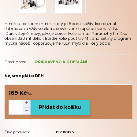
Hrneček s dekorem Hrnek, který jistě ocení každý, kdo poznal
dobráckou a vždy veselou a dovádivou chlupatou kamarádku.
Dárek stejně hravý, jako je border kolie sama. Parametry hrníčku
obsah: 320 ml dekor: Border kolie použití v MT: ano, šetrný program
myčka nádobí: doporučujeme ruční mytí kra...
celý popis
Dostupnost
PŘIPRAVENO K ODESLÁNÍ
Nejsme plátci DPH
169 Kč
/
ks
Přidat do košíku
Číslo produktu:
157 00125