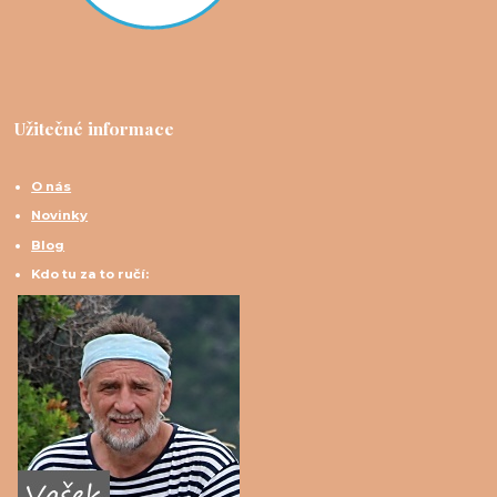
Užitečné informace
O nás
Novinky
Blog
Kdo tu za to ručí: