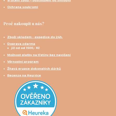
Vrácení zboží – odstoupení od smlouvy
Ochrana soukromí
Proč nakoupit u nás?
Zboží skladem - expedice do 24h.
Doprava zdarma
již od od 1500,- Kč
Možnost platby na třetiny bez navýšení
Věrnostní program
Žhavá erupce dokonalých dárků
Recenze na Heuréce