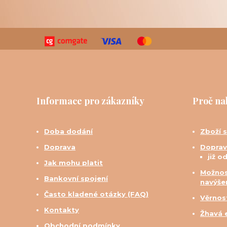
Informace pro zákazníky
Proč na
Doba dodání
Zboží 
Doprava
Doprav
již o
Jak mohu platit
Možnos
Bankovní spojení
navýše
Často kladené otázky (FAQ)
Věrnos
Kontakty
Žhavá 
Obchodní podmínky