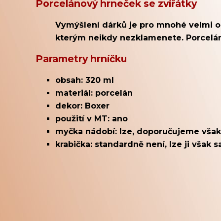
Porcelánový hrneček se zvířátky
Vymýšlení dárků je pro mnohé velmi obt
kterým neikdy nezklamenete. Porceláno
Parametry hrníčku
obsah: 320 ml
materiál: porcelán
dekor: Boxer
použití v MT: ano
myčka nádobí: lze, doporučujeme však
krabička: standardně není, lze ji však