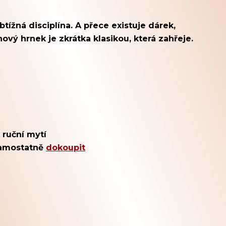
ížná disciplína. A přece existuje dárek,
vý hrnek je zkrátka klasikou, která zahřeje.
 ruční mytí
 samostatně
dokoupit