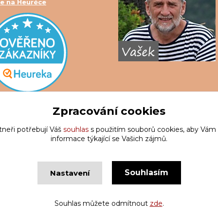
e na Heuréce
Zpracování cookies
tneři potřebují Váš
souhlas
s použitím souborů cookies, aby Vám
informace týkající se Vašich zájmů.
Souhlasím
Nastavení
Copyright © Krakatis 2020-2023
Vytvořeno na
Eshop-rychle.c
Souhlas můžete odmítnout
zde
.