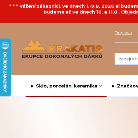
* * * Vážení zákazníci, ve dnech 1.-9.8. 2026 si bu
budeme až ve dnech 10. a 11.8.. Objed
Doprava
► Sklo, porcelán. keramika
► Značkov