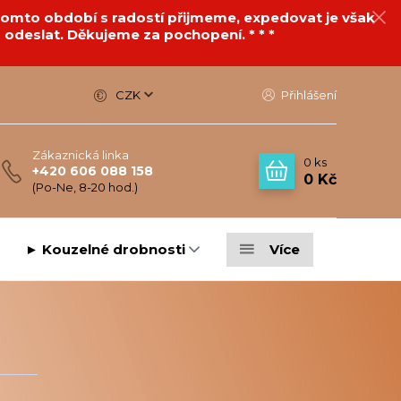
v tomto období s radostí přijmeme, expedovat je však
 odeslat. Děkujeme za pochopení. * * *
CZK
Přihlášení
Zákaznická linka
0
ks
+420 606 088 158
0 Kč
(Po-Ne, 8-20 hod.)
► Kouzelné drobnosti
Více