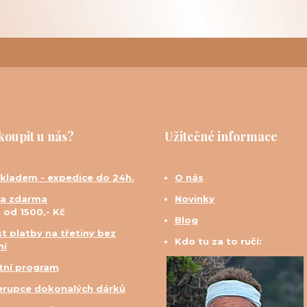
koupit u nás?
Užitečné informace
skladem - expedice do 24h.
O nás
a zdarma
Novinky
d od 1500,- Kč
Blog
t platby na třetiny bez
Kdo tu za to ručí:
ní
tní program
erupce dokonalých dárků