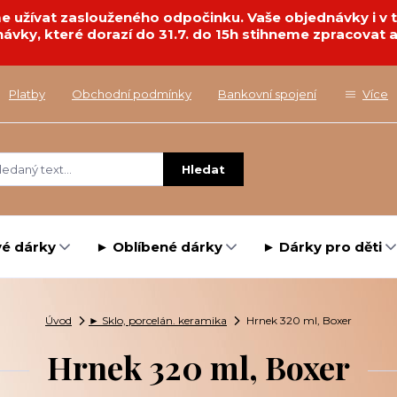
deme užívat zaslouženého odpočinku. Vaše objednávky i 
návky, které dorazí do 31.7. do 15h stihneme zpracovat a
Platby
Obchodní podmínky
Bankovní spojení
Více
Hledat
é dárky
► Oblíbené dárky
► Dárky pro děti
Úvod
► Sklo, porcelán. keramika
Hrnek 320 ml, Boxer
Hrnek 320 ml, Boxer