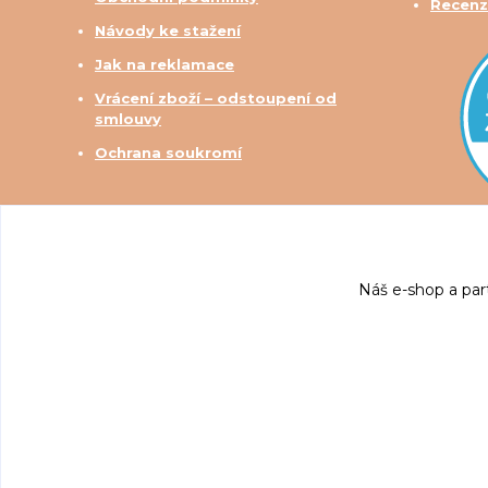
Recenz
Návody ke stažení
Jak na reklamace
Vrácení zboží – odstoupení od
smlouvy
Ochrana soukromí
Náš e-shop a par