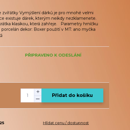
 zvířátky Vymýšlení dárků je pro mnohé velmi
řece existuje dárek, kterým neikdy nezklamenete.
rátka klasikou, která zahřeje. Parametry hrníčku
: porcelán dekor: Boxer použití v MT: ano myčka
is
PŘIPRAVENO K ODESLÁNÍ
Přidat do košíku
25
Hlídat cenu / dostupnost