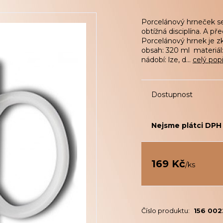
Porcelánový hrneček se
obtížná disciplína. A p
Porcelánový hrnek je zk
obsah: 320 ml materiál
nádobí: lze, d...
celý pop
Dostupnost
Nejsme plátci DPH
169 Kč
/
ks
Číslo produktu:
156 002