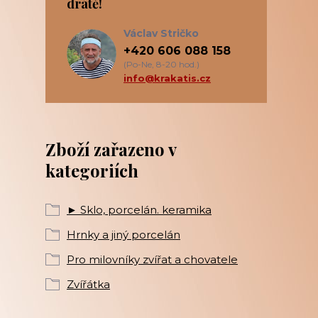
drátě!
Václav Stričko
+420 606 088 158
(Po-Ne, 8-20 hod.)
info@krakatis.cz
Zboží zařazeno v
kategoriích
► Sklo, porcelán. keramika
Hrnky a jiný porcelán
Pro milovníky zvířat a chovatele
Zvířátka