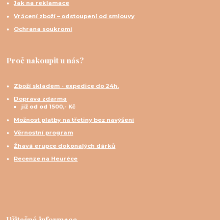
Jak na reklamace
Vrácení zboží – odstoupení od smlouvy
Ochrana soukromí
Proč nakoupit u nás?
Zboží skladem - expedice do 24h.
Doprava zdarma
již od od 1500,- Kč
Možnost platby na třetiny bez navýšení
Věrnostní program
Žhavá erupce dokonalých dárků
Recenze na Heuréce
Užitečné informace