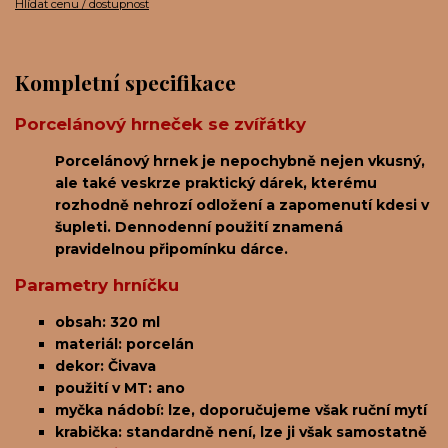
Hlídat cenu / dostupnost
Kompletní specifikace
Porcelánový hrneček se zvířátky
Porcelánový hrnek je nepochybně nejen vkusný,
ale také veskrze praktický dárek, kterému
rozhodně nehrozí odložení a zapomenutí kdesi v
šupleti. Dennodenní použití znamená
pravidelnou připomínku dárce.
Parametry hrníčku
obsah: 320 ml
materiál: porcelán
dekor: Čivava
použití v MT: ano
myčka nádobí: lze, doporučujeme však ruční mytí
krabička: standardně není, lze ji však samostatně