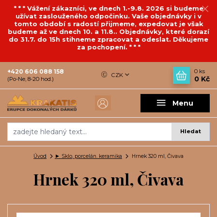
* * * Vážení zákazníci, ve dnech 1.-9.8. 2026 si budeme
užívat zaslouženého odpočinku. Vaše objednávky i v
tomto období s radostí přijmeme, expedovat je však
budeme až ve dnech 10. a 11.8.. Objednávky, které dorazí
do 31.7. do 15h stihneme zpracovat a odeslat. Děkujeme
za pochopení. * * *
+420 606 088 158
0
ks
CZK
0 Kč
(Po-Ne, 8-20 hod.)
Menu
Hledat
Úvod
► Sklo, porcelán. keramika
Hrnek 320 ml, Čivava
Hrnek 320 ml, Čivava