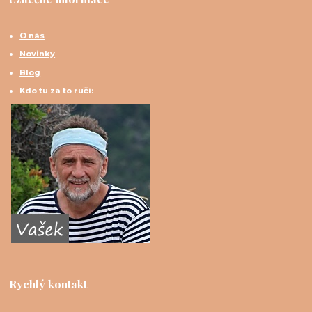
O nás
Novinky
Blog
Kdo tu za to ručí:
Rychlý kontakt