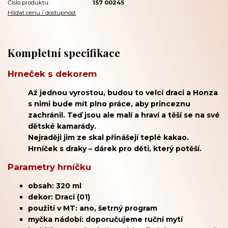
Číslo produktu:
157 00245
Hlídat cenu / dostupnost
Kompletní specifikace
Hrneček s dekorem
Až jednou vyrostou, budou to velcí draci a Honza
s nimi bude mít plno práce, aby princeznu
zachránil. Teď jsou ale malí a hraví a těší se na své
dětské kamarády.
Nejraději jim ze skal přinášejí teplé kakao.
Hrníček s draky – dárek pro děti, který potěší.
Parametry hrníčku
obsah: 320 ml
dekor: Draci (01)
použití v MT: ano, šetrný program
myčka nádobí: doporučujeme ruční mytí