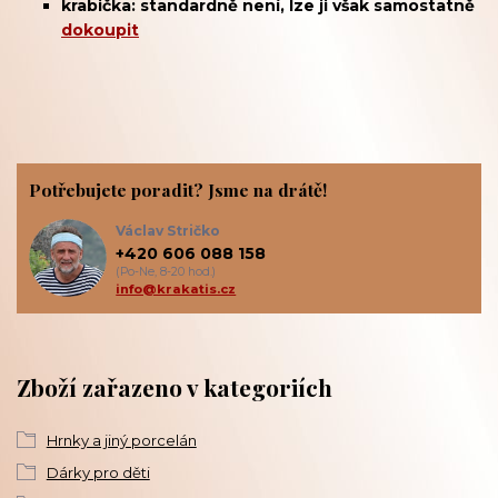
krabička: standardně není, lze ji však samostatně
dokoupit
Potřebujete poradit? Jsme na drátě!
Václav Stričko
+420 606 088 158
(Po-Ne, 8-20 hod.)
info@krakatis.cz
Zboží zařazeno v kategoriích
Hrnky a jiný porcelán
Dárky pro děti