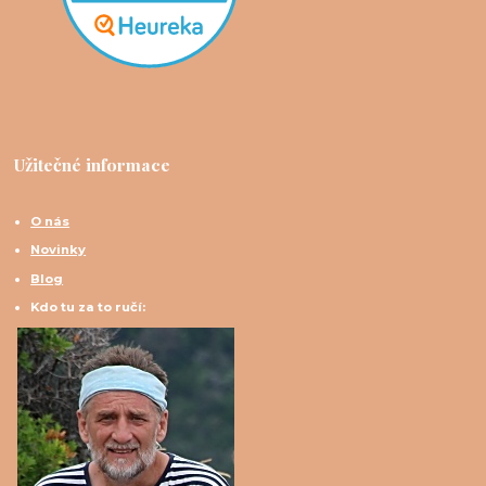
Užitečné informace
O nás
Novinky
Blog
Kdo tu za to ručí: