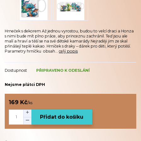
Hrneček s dekorem Až jednou vyrostou, budou to velcí draci a Honza
s nimi bude mít plno práce, aby princeznu zachránil. Teď jsou ale
malí a hraví a těší se na své dětské kamarády.Nejraději jim ze skal
přinášejí teplé kakao. Hrníček s draky – dárek pro děti, který potěší.
Parametry hrníčku obsah...
celý popis
Dostupnost
PŘIPRAVENO K ODESLÁNÍ
Nejsme plátci DPH
169 Kč
/
ks
Přidat do košíku