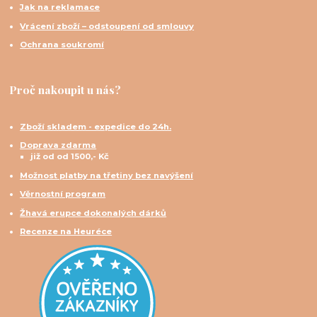
Jak na reklamace
Vrácení zboží – odstoupení od smlouvy
Ochrana soukromí
Proč nakoupit u nás?
Zboží skladem - expedice do 24h.
Doprava zdarma
již od od 1500,- Kč
Možnost platby na třetiny bez navýšení
Věrnostní program
Žhavá erupce dokonalých dárků
Recenze na Heuréce