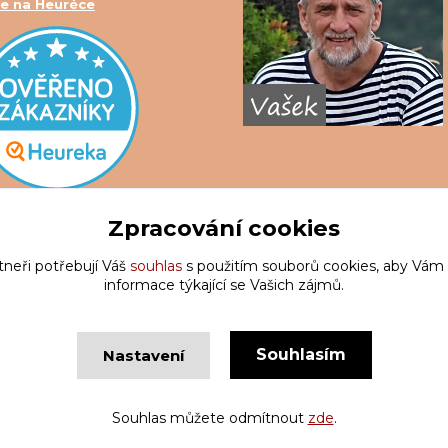
e na Heuréce
Zpracování cookies
tneři potřebují Váš
souhlas
s použitím souborů cookies, aby Vám
informace týkající se Vašich zájmů.
Souhlasím
Nastavení
Copyright © Krakatis 2020-2023
Vytvořeno na
Eshop-rychle.c
Souhlas můžete odmítnout
zde
.