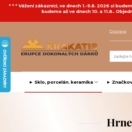
* * * Vážení zákazníci, ve dnech 1.-9.8. 2026 si bu
budeme až ve dnech 10. a 11.8.. Objed
Doprava
► Sklo, porcelán. keramika
► Značkov
Hrne