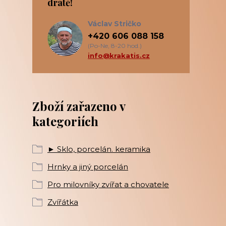
drátě!
Václav Stričko
+420 606 088 158
(Po-Ne, 8-20 hod.)
info@krakatis.cz
Zboží zařazeno v
kategoriích
► Sklo, porcelán. keramika
Hrnky a jiný porcelán
Pro milovníky zvířat a chovatele
Zvířátka