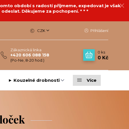
v tomto období s radostí přijmeme, expedovat je však
 odeslat. Děkujeme za pochopení. * * *
CZK
Přihlášení
Zákaznická linka
0
ks
+420 606 088 158
0 Kč
(Po-Ne, 8-20 hod.)
► Kouzelné drobnosti
Více
doček