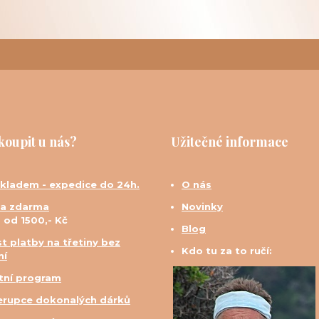
koupit u nás?
Užitečné informace
skladem - expedice do 24h.
O nás
a zdarma
Novinky
d od 1500,- Kč
Blog
t platby na třetiny bez
Kdo tu za to ručí:
ní
tní program
erupce dokonalých dárků