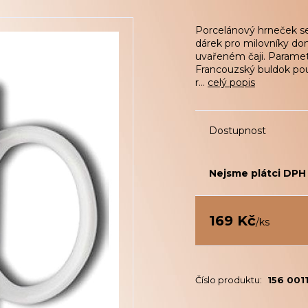
Porcelánový hrneček se 
dárek pro milovníky do
uvařeném čaji. Paramet
Francouzský buldok pou
r...
celý popis
Dostupnost
Nejsme plátci DPH
169 Kč
/
ks
Číslo produktu:
156 001