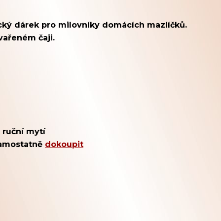
ický dárek pro milovníky domácích mazlíčků.
vařeném čaji.
 ruční mytí
 samostatně
dokoupit