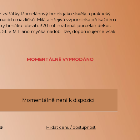
zvířátky Porcelánový hrnek jako skvělý a praktický
mácích mazlíčků. Milá a hřejivá vzpomínka při každém
ry hrníčku obsah: 320 ml materiál: porcelán dekor:
žití v MT: ano myčka nádobí: lze, doporučujeme však
MOMENTÁLNĚ VYPRODÁNO
Momentálně není k dispozici
15
Hlídat cenu / dostupnost