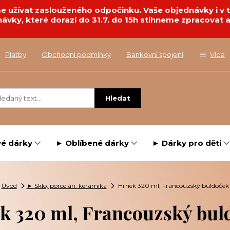
deme užívat zaslouženého odpočinku. Vaše objednávky i 
návky, které dorazí do 31.7. do 15h stihneme zpracovat a
Platby
Obchodní podmínky
Bankovní spojení
Více
Hledat
é dárky
► Oblíbené dárky
► Dárky pro děti
Úvod
► Sklo, porcelán. keramika
Hrnek 320 ml, Francouzský buldoček
k 320 ml, Francouzský bul