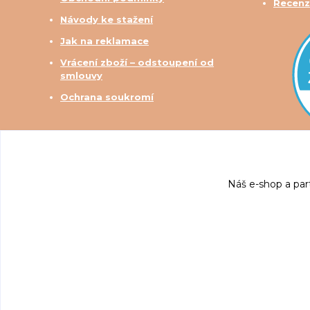
Recenz
Návody ke stažení
Jak na reklamace
Vrácení zboží – odstoupení od
smlouvy
Ochrana soukromí
Náš e-shop a par