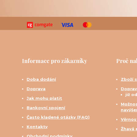
Informace pro zákazníky
Proč na
Doba dodání
Zboží 
Doprava
Doprav
již o
Jak mohu platit
Možnos
Bankovní spojení
navýše
Často kladené otázky (FAQ)
Věrnos
Kontakty
Žhavá 
Obchodní podmínky