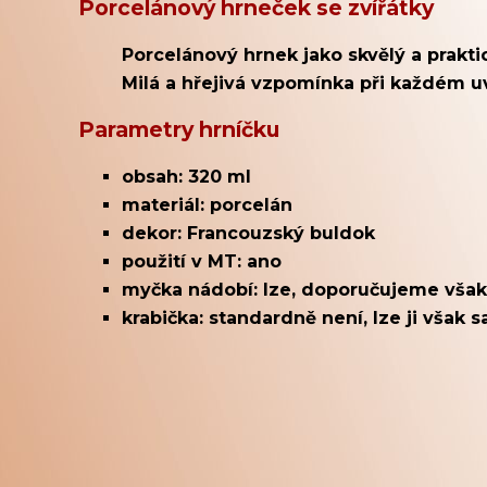
Porcelánový hrneček se zvířátky
Porcelánový hrnek jako skvělý a prakt
Milá a hřejivá vzpomínka při každém u
Parametry hrníčku
obsah: 320 ml
materiál: porcelán
dekor: Francouzský buldok
použití v MT: ano
myčka nádobí: lze, doporučujeme však
krabička: standardně není, lze ji však