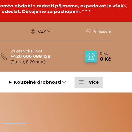
v tomto období s radostí přijmeme, expedovat je však
 odeslat. Děkujeme za pochopení. * * *
CZK
Přihlášení
Zákaznická linka
0
ks
+420 606 088 158
0 Kč
(Po-Ne, 8-20 hod.)
► Kouzelné drobnosti
Více