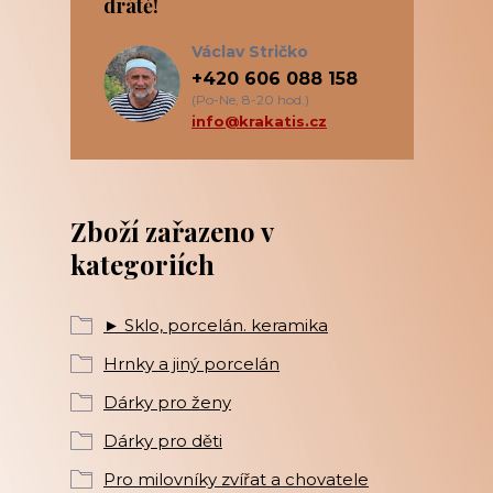
drátě!
Václav Stričko
+420 606 088 158
(Po-Ne, 8-20 hod.)
info@krakatis.cz
Zboží zařazeno v
kategoriích
► Sklo, porcelán. keramika
Hrnky a jiný porcelán
Dárky pro ženy
Dárky pro děti
Pro milovníky zvířat a chovatele