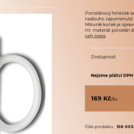
Porcelánový hrneček se 
nadlouho zapomenuté kde
Milovník koček je opra
ml materiál: porcelán d
celý popis
Dostupnost
Nejsme plátci DPH
169 Kč
/
ks
Číslo produktu:
156 003