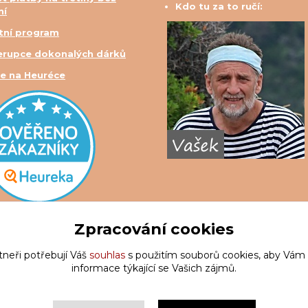
Kdo tu za to ručí:
ní
tní program
erupce dokonalých dárků
e na Heuréce
Zpracování cookies
tneři potřebují Váš
souhlas
s použitím souborů cookies, aby Vám
informace týkající se Vašich zájmů.