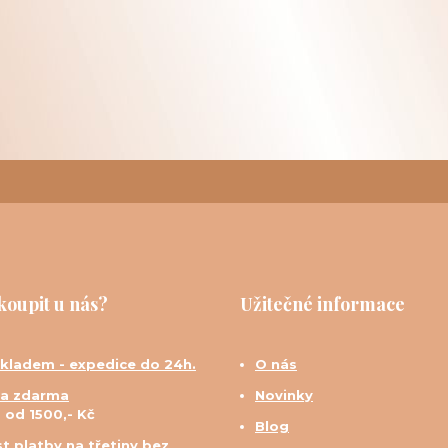
koupit u nás?
Užitečné informace
skladem - expedice do 24h.
O nás
a zdarma
Novinky
d od 1500,- Kč
Blog
t platby na třetiny bez