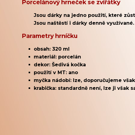
Porcelánový hrneček se zvířátky
Jsou dárky na jedno použití, které zů
Jsou naštěstí i dárky denně využívané.
Parametry hrníčku
obsah: 320 ml
materiál: porcelán
dekor: Šedivá kočka
použití v MT: ano
myčka nádobí: lze, doporučujeme však
krabička: standardně není, lze ji však