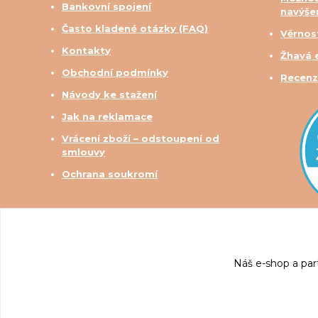
Bankovní spojení
navýše
Často kladené otázky (FAQ)
Věrnos
Kontakty
Žhavá 
Obchodní podmínky
Recenz
Návody ke stažení
Jak na reklamace
Vrácení zboží – odstoupení od
smlouvy
Ochrana soukromí
Náš e-shop a par