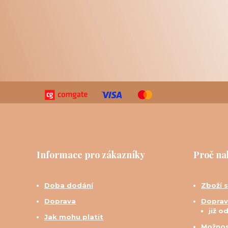
Informace pro zákazníky
Proč na
Doba dodání
Zboží 
Doprava
Doprav
již o
Jak mohu platit
Možnos