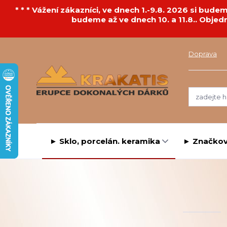
* * * Vážení zákazníci, ve dnech 1.-9.8. 2026 si bu
budeme až ve dnech 10. a 11.8.. Objed
Doprava
► Sklo, porcelán. keramika
► Značkov