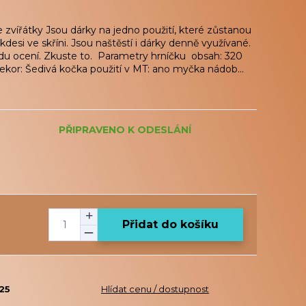
zvířátky Jsou dárky na jedno použití, které zůstanou
si ve skříni. Jsou naštěstí i dárky denně využívané.
vdu ocení. Zkuste to. Parametry hrníčku obsah: 320
ekor: Šedivá kočka použití v MT: ano myčka nádob...
PŘIPRAVENO K ODESLÁNÍ
Přidat do košíku
25
Hlídat cenu / dostupnost