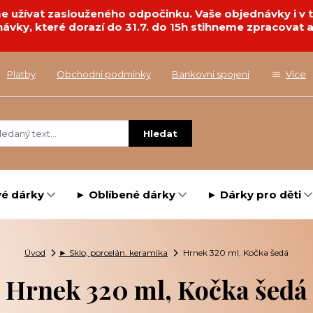
deme užívat zaslouženého odpočinku. Vaše objednávky i 
návky, které dorazí do 31.7. do 15h stihneme zpracovat a
Platby
Obchodní podmínky
Bankovní spojení
Více
Hledat
é dárky
► Oblíbené dárky
► Dárky pro děti
Úvod
► Sklo, porcelán. keramika
Hrnek 320 ml, Kočka šedá
Hrnek 320 ml, Kočka šedá