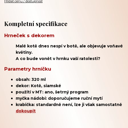
Hlídat cenu / dostupnost
Kompletní specifikace
Hrneček s dekorem
Malé kotě dnes nespí v botě, ale objevuje voňavé
květiny.
A co bude vonět v hrnku vaší ratolesti?
Parametry hrníčku
obsah: 320 ml
dekor: Kotě, siamské
použití v MT: ano, šetrný program
myčka nádobí: doporučujeme ruční mytí
krabička: standardně není, lze ji však samostatně
dokoupit