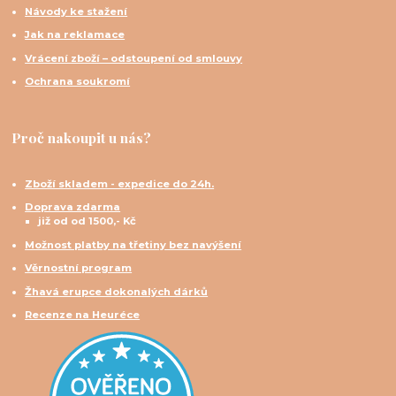
Návody ke stažení
Jak na reklamace
Vrácení zboží – odstoupení od smlouvy
Ochrana soukromí
Proč nakoupit u nás?
Zboží skladem - expedice do 24h.
Doprava zdarma
již od od 1500,- Kč
Možnost platby na třetiny bez navýšení
Věrnostní program
Žhavá erupce dokonalých dárků
Recenze na Heuréce