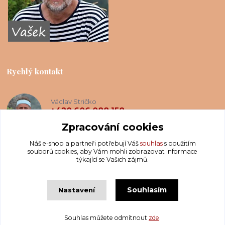
Rychlý kontakt
Václav Stričko
+420 606 088 158
(Po-Ne, 8-20 hod.)
Zpracování cookies
Náš e-shop a partneři potřebují Váš
souhlas
s použitím
info@krakatis.cz
souborů cookies, aby Vám mohli zobrazovat informace
týkající se Vašich zájmů.
Souhlasím
Nastavení
Copyright © Krakatis 2020-2023
Souhlas můžete odmítnout
zde
.
Vytvořeno na
Eshop-rychle.cz