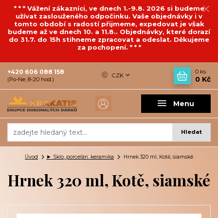
* * * Vážení zákazníci, ve dnech 1.-9.8. 2026 si budeme
užívat zaslouženého odpočinku. Vaše objednávky i v
tomto období s radostí přijmeme, expedovat je však
budeme až ve dnech 10. a 11.8.. Objednávky, které dorazí
do 31.7. do 15h stihneme zpracovat a odeslat. Děkujeme
za pochopení. * * *
+420 606 088 158
0
ks
CZK
0 Kč
(Po-Ne, 8-20 hod.)
Menu
Hledat
Úvod
► Sklo, porcelán. keramika
Hrnek 320 ml, Kotě, siamské
Hrnek 320 ml, Kotě, siamské