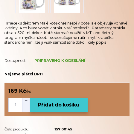
Hrneček s dekorem Malé kotě dnes nespí v botě, ale objevuje voňavé
květiny. A co bude vonět v hrnku vaší ratolesti? Parametry hrníčku
obsah: 320 ml dekor: Kotě, siamské použití v MT: ano, šetrný
program myčka nádobí: doporučujeme ruční mytí krabička:
standardně není, lze ji však samostatně doko...
celý popis
Dostupnost
PŘIPRAVENO K ODESLÁNÍ
Nejsme plátci DPH
169 Kč
/
ks
Přidat do košíku
Číslo produktu:
157 00145