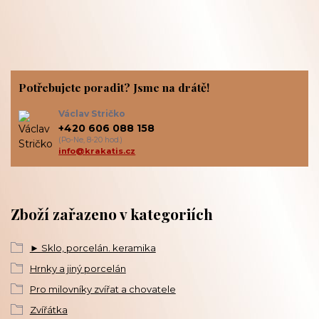
Potřebujete poradit? Jsme na drátě!
Václav Stričko
+420 606 088 158
(Po-Ne, 8-20 hod.)
info@krakatis.cz
Zboží zařazeno v kategoriích
► Sklo, porcelán. keramika
Hrnky a jiný porcelán
Pro milovníky zvířat a chovatele
Zvířátka