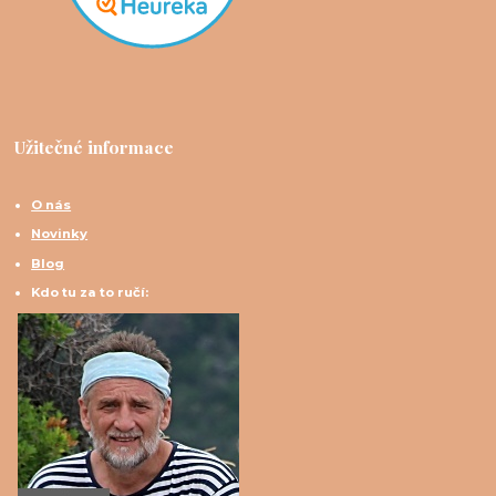
Užitečné informace
O nás
Novinky
Blog
Kdo tu za to ručí: