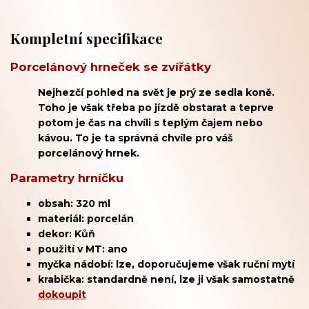
Kompletní specifikace
Porcelánový hrneček se zvířátky
Nejhezčí pohled na svět je prý ze sedla koně.
Toho je však třeba po jízdě obstarat a teprve
potom je čas na chvíli s teplým čajem nebo
kávou. To je ta správná chvíle pro váš
porcelánový hrnek.
Parametry hrníčku
obsah: 320 ml
materiál: porcelán
dekor: Kůň
použití v MT: ano
myčka nádobí: lze, doporučujeme však ruční mytí
krabička: standardně není, lze ji však samostatně
dokoupit