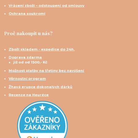
Vrácení zboží – odstoupení od smlouvy
Ochrana soukromí
Proč nakoupit u nás?
Zboží skladem - expedice do 24h.
Doprava zdarma
již od od 1500,- Kč
Možnost platby na třetiny bez navýšení
Věrnostní program
Žhavá erupce dokonalých dárků
Recenze na Heuréce