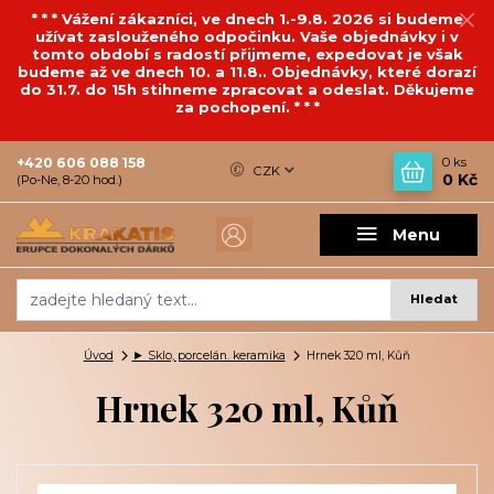
* * * Vážení zákazníci, ve dnech 1.-9.8. 2026 si budeme
užívat zaslouženého odpočinku. Vaše objednávky i v
tomto období s radostí přijmeme, expedovat je však
budeme až ve dnech 10. a 11.8.. Objednávky, které dorazí
do 31.7. do 15h stihneme zpracovat a odeslat. Děkujeme
za pochopení. * * *
+420 606 088 158
0
ks
CZK
0 Kč
(Po-Ne, 8-20 hod.)
Menu
Hledat
Úvod
► Sklo, porcelán. keramika
Hrnek 320 ml, Kůň
Hrnek 320 ml, Kůň