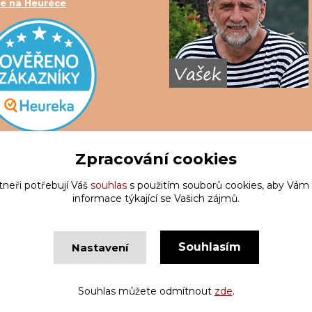
e na Heuréce
Zpracování cookies
tneři potřebují Váš
souhlas
s použitím souborů cookies, aby Vám
informace týkající se Vašich zájmů.
Souhlasím
Nastavení
Copyright © Krakatis 2020-2023
Vytvořeno na
Eshop-rychle.c
Souhlas můžete odmítnout
zde
.