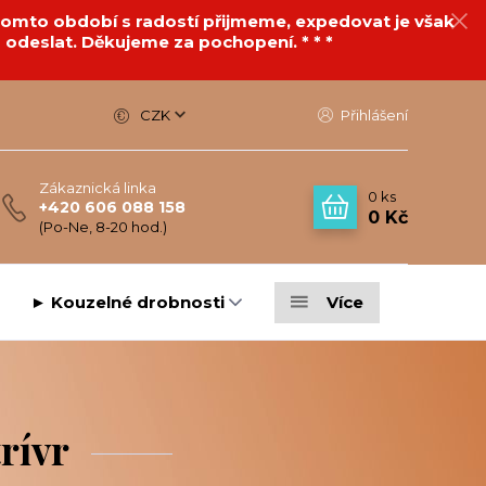
v tomto období s radostí přijmeme, expedovat je však
 odeslat. Děkujeme za pochopení. * * *
CZK
Přihlášení
Zákaznická linka
0
ks
+420 606 088 158
0 Kč
(Po-Ne, 8-20 hod.)
► Kouzelné drobnosti
Více
rívr