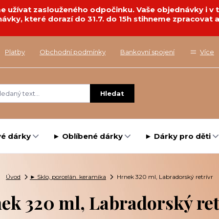
deme užívat zaslouženého odpočinku. Vaše objednávky i 
návky, které dorazí do 31.7. do 15h stihneme zpracovat a
Platby
Obchodní podmínky
Bankovní spojení
Více
Hledat
é dárky
► Oblíbené dárky
► Dárky pro děti
Úvod
► Sklo, porcelán. keramika
Hrnek 320 ml, Labradorský retrívr
ek 320 ml, Labradorský ret