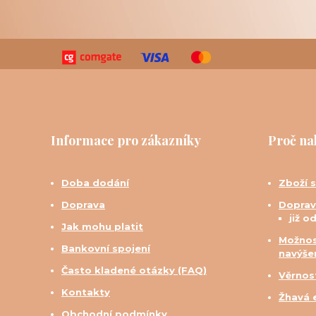
Informace pro zákazníky
Proč na
Doba dodání
Zboží 
Doprava
Doprav
již o
Jak mohu platit
Možnos
Bankovní spojení
navýše
Často kladené otázky (FAQ)
Věrnos
Kontakty
Žhavá 
Obchodní podmínky