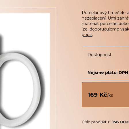
Porcelánový hrneček se
nezaplacení. Umí zahřá
materiál: porcelán deko
lze, doporučujeme však r
popis
Dostupnost
Nejsme plátci DPH
169 Kč
/
ks
Číslo produktu:
156 002