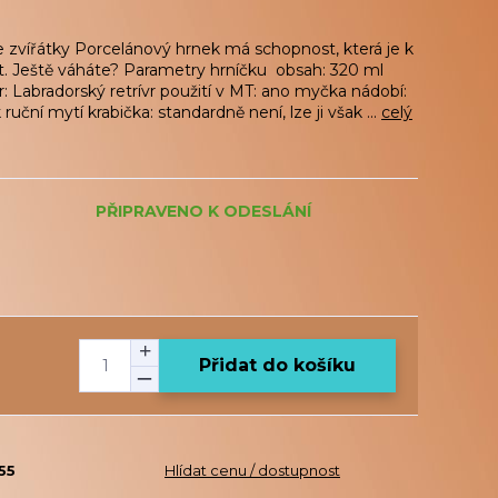
 zvířátky Porcelánový hrnek má schopnost, která je k
t. Ještě váháte? Parametry hrníčku obsah: 320 ml
r: Labradorský retrívr použití v MT: ano myčka nádobí:
uční mytí krabička: standardně není, lze ji však ...
celý
PŘIPRAVENO K ODESLÁNÍ
Přidat do košíku
55
Hlídat cenu / dostupnost