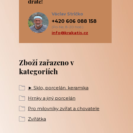
drátě!
Václav Stričko
+420 606 088 158
(Po-Ne, 8-20 hod.)
info@krakatis.cz
Zboží zařazeno v
kategoriích
► Sklo, porcelán. keramika
Hrnky a jiný porcelán
Pro milovníky zvířat a chovatele
Zvířátka