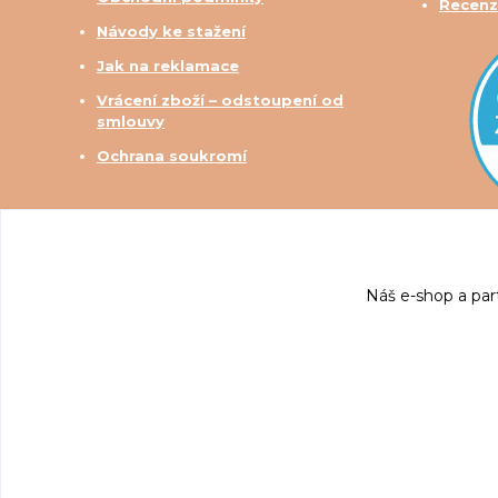
Recenz
Návody ke stažení
Jak na reklamace
Vrácení zboží – odstoupení od
smlouvy
Ochrana soukromí
Náš e-shop a par