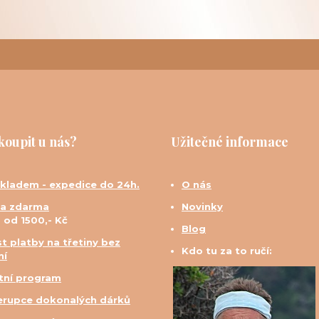
koupit u nás?
Užitečné informace
skladem - expedice do 24h.
O nás
a zdarma
Novinky
d od 1500,- Kč
Blog
t platby na třetiny bez
Kdo tu za to ručí:
ní
tní program
erupce dokonalých dárků