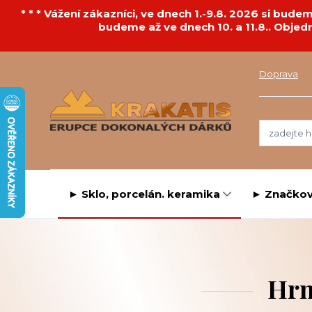
* * * Vážení zákazníci, ve dnech 1.-9.8. 2026 si bu
budeme až ve dnech 10. a 11.8.. Objed
Doprava
► Sklo, porcelán. keramika
► Značkov
Hrn