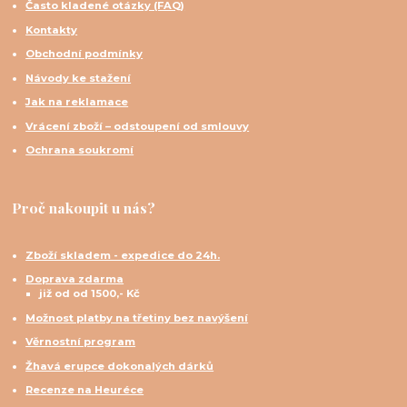
Často kladené otázky (FAQ)
Kontakty
Obchodní podmínky
Návody ke stažení
Jak na reklamace
Vrácení zboží – odstoupení od smlouvy
Ochrana soukromí
Proč nakoupit u nás?
Zboží skladem - expedice do 24h.
Doprava zdarma
již od od 1500,- Kč
Možnost platby na třetiny bez navýšení
Věrnostní program
Žhavá erupce dokonalých dárků
Recenze na Heuréce