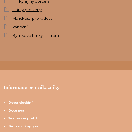
Hrnky a jiný porcelán
Dárky pro ženy
Maličkosti pro radost
Vánoční
Bylinkové hrnky s filtrem
Informace pro zákazníky
Doba dodání
Doprava
Jak mohu platit
Bankovní spojení