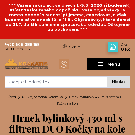
* * * Vážení zákazníci, ve dnech 1.-9.8. 2026 si budeme
užívat zaslouženého odpočinku. Vaše objednávky i v
tomto období s radostí přijmeme, expedovat je však
budeme až ve dnech 10. a 11.8.. Objednávky, které dorazí
do 31.7. do 15h stihneme zpracovat a odeslat. Děkujeme
za pochopení. * * *
+420 606 088 158
0
ks
CZK
0 Kč
(Po-Ne, 8-20 hod.)
Menu
Hledat
Úvod
► Sklo, porcelán. keramika
Hrnek bylinkový 430 ml s filtrem DUO
Kočky na kole
Hrnek bylinkový 430 ml s
filtrem DUO Kočky na kole