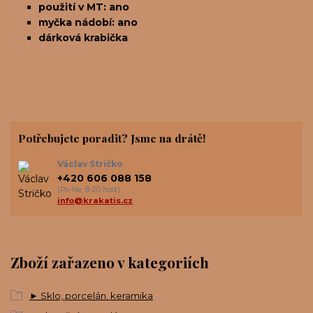
použití v MT: ano
myčka nádobí: ano
dárková krabička
Potřebujete poradit? Jsme na drátě!
Václav Stričko
+420 606 088 158
(Po-Ne, 8-20 hod.)
info@krakatis.cz
Zboží zařazeno v kategoriích
► Sklo, porcelán. keramika