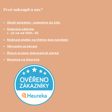
Proč nakoupit u nás?
Zboží skladem - expedice do 24h.
Doprava zdarma
již od od 1500,- Kč
Možnost platby na třetiny bez navýšení
Věrnostní program
Žhavá erupce dokonalých dárků
Recenze na Heuréce