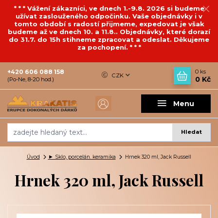
* * * Vážení zákazníci, ve dnech 1.-9.8. 2026 si budeme
užívat zaslouženého odpočinku. Vaše objednávky i v
tomto období s radostí přijmeme, expedovat je však
budeme až ve dnech 10. a 11.8.. Objednávky, které dorazí
do 31.7. do 15h stihneme zpracovat a odeslat. Děkujeme
za pochopení. * * *
+420 606 088 158
0
ks
CZK
0 Kč
(Po-Ne, 8-20 hod.)
Menu
Hledat
Úvod
► Sklo, porcelán. keramika
Hrnek 320 ml, Jack Russell
Hrnek 320 ml, Jack Russell