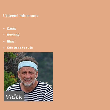
Užitečné informace
O nás
Novinky
Blog
Kdo tu za to ručí: