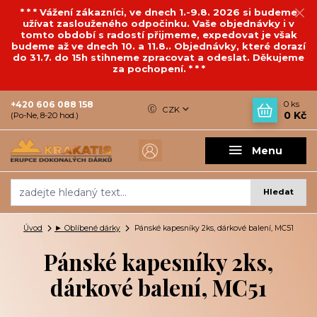
* * * Vážení zákazníci, ve dnech 1.-9.8. 2026 si budeme
užívat zaslouženého odpočinku. Vaše objednávky i v
tomto období s radostí přijmeme, expedovat je však
budeme až ve dnech 10. a 11.8.. Objednávky, které dorazí
do 31.7. do 15h stihneme zpracovat a odeslat. Děkujeme
za pochopení. * * *
+420 606 088 158
0
ks
CZK
0 Kč
(Po-Ne, 8-20 hod.)
Menu
Hledat
Úvod
► Oblíbené dárky
Pánské kapesníky 2ks, dárkové balení, MC51
Pánské kapesníky 2ks,
dárkové balení, MC51