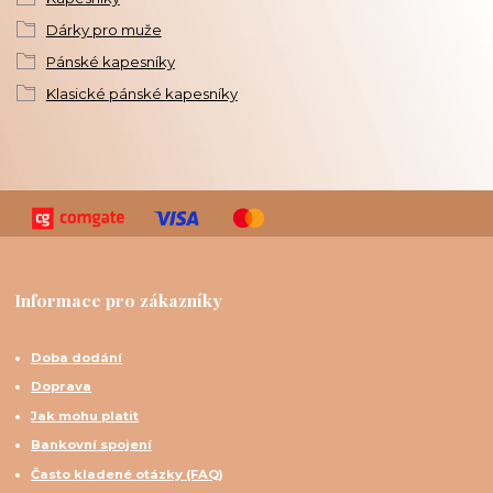
Dárky pro muže
Pánské kapesníky
Klasické pánské kapesníky
Informace pro zákazníky
Doba dodání
Doprava
Jak mohu platit
Bankovní spojení
Často kladené otázky (FAQ)