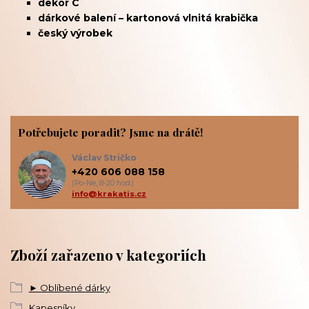
dekor C
dárkové balení – kartonová vlnitá krabička
český výrobek
Potřebujete poradit? Jsme na drátě!
Václav Stričko
+420 606 088 158
(Po-Ne, 8-20 hod.)
info@krakatis.cz
Zboží zařazeno v kategoriích
► Oblíbené dárky
Kapesníky