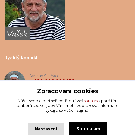
Rychlý kontakt
Václav Stričko
+420 606 088 158
(Po-Ne, 8-20 hod.)
Zpracování cookies
Náš e-shop a partneři potřebují Váš
souhlas
s použitím
info@krakatis.cz
souborů cookies, aby Vám mohli zobrazovat informace
týkající se Vašich zájmů.
Souhlasím
Nastavení