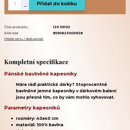
Přidat do košíku
Číslo produktu:
120 05102
EAN kód:
8590623000928
Hlídat cenu / dostupnost
Kompletní specifikace
Pánské bavlněné kapesníky
Máre rádi praktické dárky? Stoprocentně
bavlněné jemné kapesníky v dárkovém balení
jsou přesně tím, co by vám mohlo vyhovovat.
Parametry kapesníků
rozměry: 40x40 cm
materiál: 100% bavlna