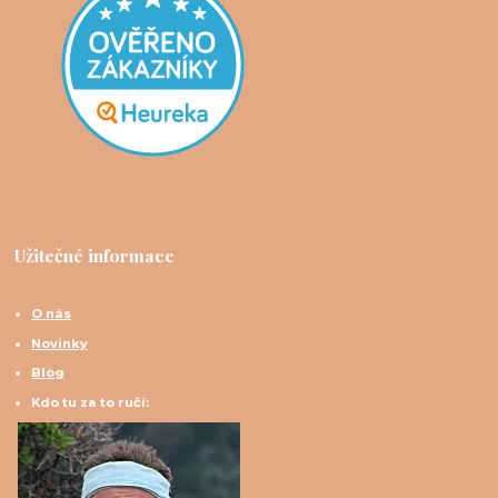
Užitečné informace
O nás
Novinky
Blog
Kdo tu za to ručí: