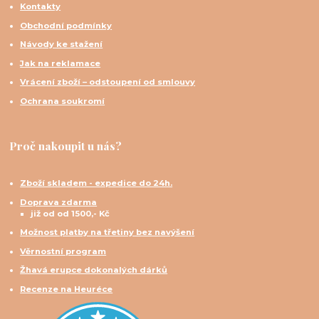
Kontakty
Obchodní podmínky
Návody ke stažení
Jak na reklamace
Vrácení zboží – odstoupení od smlouvy
Ochrana soukromí
Proč nakoupit u nás?
Zboží skladem - expedice do 24h.
Doprava zdarma
již od od 1500,- Kč
Možnost platby na třetiny bez navýšení
Věrnostní program
Žhavá erupce dokonalých dárků
Recenze na Heuréce