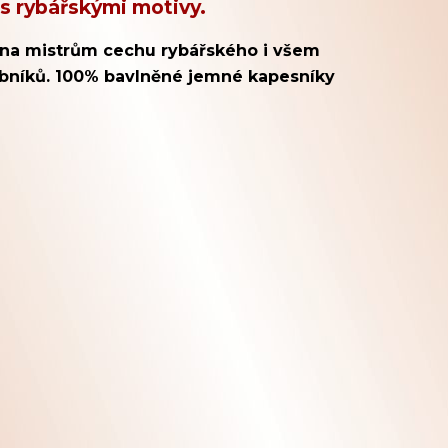
 s
rybářskými motivy.
éna mistrům cechu rybářského i všem
bníků. 100% bavlněné jemné kapesníky