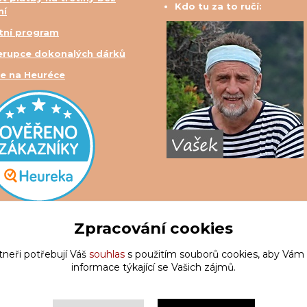
Kdo tu za to ručí:
ní
tní program
erupce dokonalých dárků
e na Heuréce
Zpracování cookies
tneři potřebují Váš
souhlas
s použitím souborů cookies, aby Vám
informace týkající se Vašich zájmů.