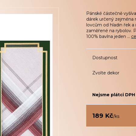
Pánské částečně vyšíva
dárek určený zejména 
lovcům od hladin řek a
zaměřené na rybolov. 
100% bavlna jeden ...
ce
Dostupnost
Zvolte dekor
Nejsme plátci DPH
189 Kč
/
ks