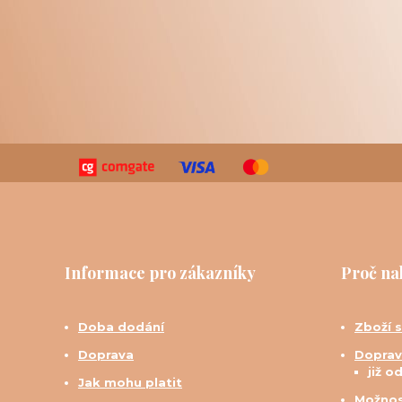
Informace pro zákazníky
Proč na
Doba dodání
Zboží 
Doprava
Doprav
již o
Jak mohu platit
Možnos