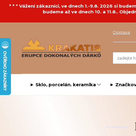
* * * Vážení zákazníci, ve dnech 1.-9.8. 2026 si bu
budeme až ve dnech 10. a 11.8.. Objed
Doprava
► Sklo, porcelán. keramika
► Značkov