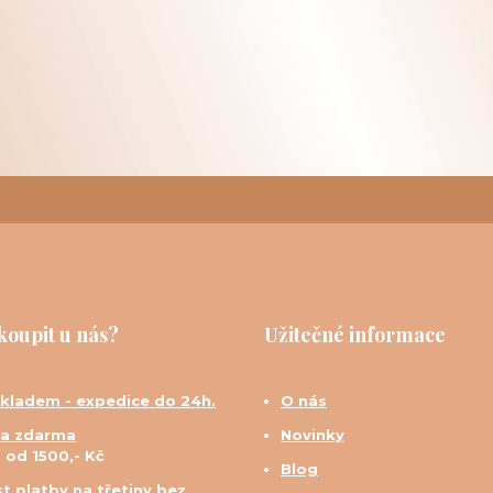
koupit u nás?
Užitečné informace
skladem - expedice do 24h.
O nás
a zdarma
Novinky
d od 1500,- Kč
Blog
t platby na třetiny bez