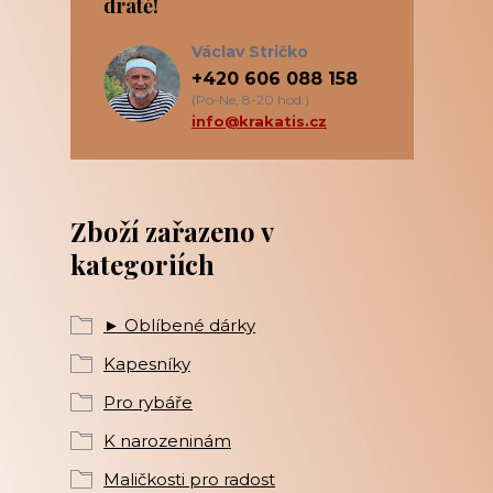
drátě!
Václav Stričko
+420 606 088 158
(Po-Ne, 8-20 hod.)
info@krakatis.cz
Zboží zařazeno v
kategoriích
► Oblíbené dárky
Kapesníky
Pro rybáře
K narozeninám
Maličkosti pro radost