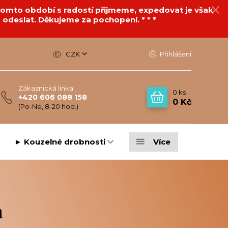
v tomto období s radostí přijmeme, expedovat je však
 odeslat. Děkujeme za pochopení. * * *
CZK
Přihlášení
Zákaznická linka
0
ks
+420 606 088 158
0 Kč
(Po-Ne, 8-20 hod.)
► Kouzelné drobnosti
Více
a