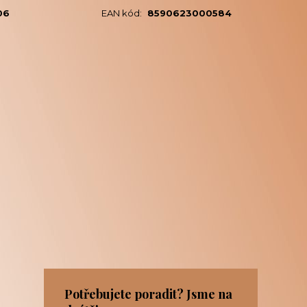
06
EAN kód:
8590623000584
Potřebujete poradit? Jsme na