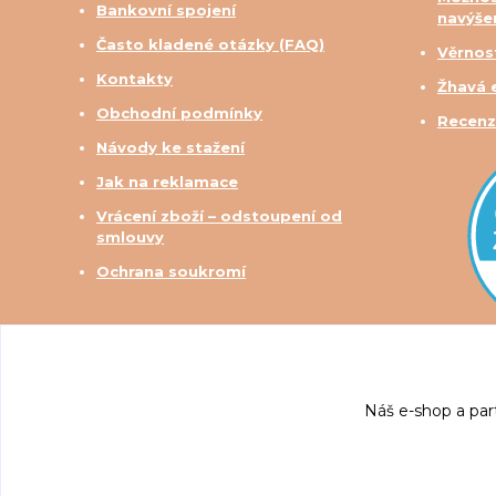
Bankovní spojení
navýše
Často kladené otázky (FAQ)
Věrnos
Kontakty
Žhavá 
Obchodní podmínky
Recenz
Návody ke stažení
Jak na reklamace
Vrácení zboží – odstoupení od
smlouvy
Ochrana soukromí
Náš e-shop a par