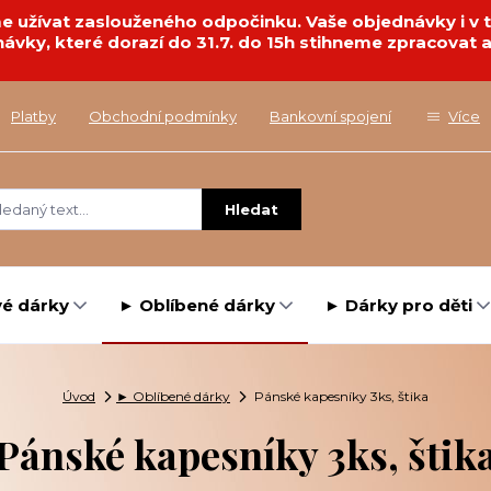
deme užívat zaslouženého odpočinku. Vaše objednávky i 
návky, které dorazí do 31.7. do 15h stihneme zpracovat a
Platby
Obchodní podmínky
Bankovní spojení
Více
Hledat
é dárky
► Oblíbené dárky
► Dárky pro děti
Úvod
► Oblíbené dárky
Pánské kapesníky 3ks, štika
Pánské kapesníky 3ks, štik