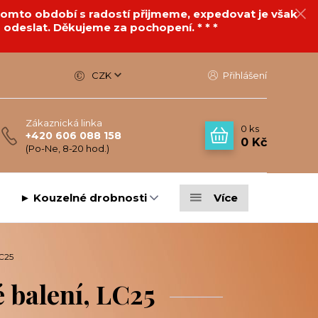
v tomto období s radostí přijmeme, expedovat je však
 odeslat. Děkujeme za pochopení. * * *
CZK
Přihlášení
Zákaznická linka
0
ks
+420 606 088 158
0 Kč
(Po-Ne, 8-20 hod.)
► Kouzelné drobnosti
Více
LC25
 balení, LC25