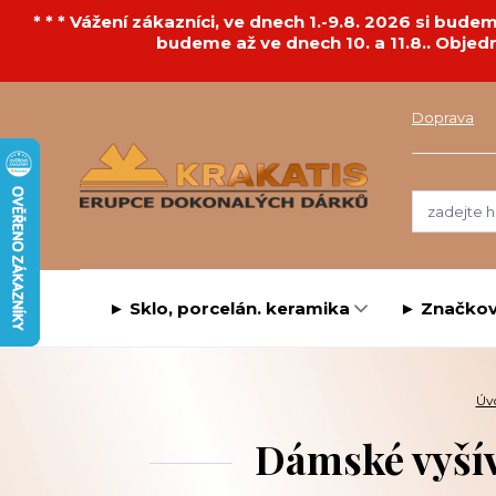
* * * Vážení zákazníci, ve dnech 1.-9.8. 2026 si bu
budeme až ve dnech 10. a 11.8.. Objed
Doprava
► Sklo, porcelán. keramika
► Značkov
Úv
Dámské vyšív