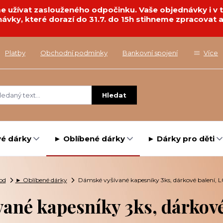
deme užívat zaslouženého odpočinku. Vaše objednávky i 
návky, které dorazí do 31.7. do 15h stihneme zpracovat a
Platby
Obchodní podmínky
Bankovní spojení
Více
Hledat
é dárky
► Oblíbené dárky
► Dárky pro děti
od
► Oblíbené dárky
Dámské vyšívané kapesníky 3ks, dárkové balení, 
ané kapesníky 3ks, dárkové