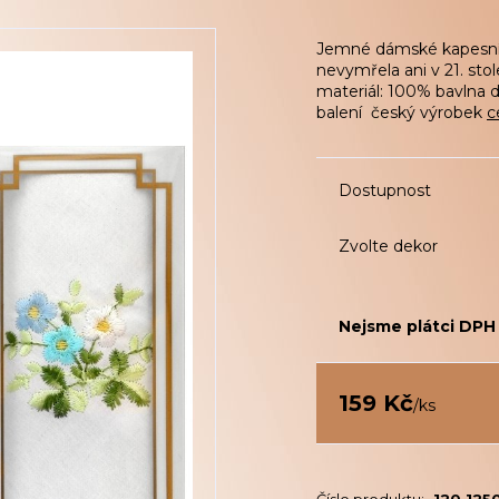
Jemné dámské kapesníč
nevymřela ani v 21. st
materiál: 100% bavlna d
balení český výrobek
c
Dostupnost
Zvolte dekor
Nejsme plátci DPH
159 Kč
/
ks