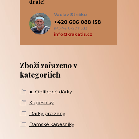
drátě!
Václav Stričko
+420 606 088 158
(Po-Ne, 8-20 hod.)
info@krakatis.cz
Zboží zařazeno v
kategoriích
► Oblíbené dárky
Kapesníky
Dárky pro ženy
Dámské kapesníky