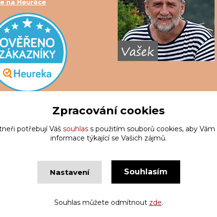
e na Heuréce
Zpracování cookies
tneři potřebují Váš
souhlas
s použitím souborů cookies, aby Vám
informace týkající se Vašich zájmů.
Souhlasím
Nastavení
Copyright © Krakatis 2020-2023
Vytvořeno na
Eshop-rychle.c
Souhlas můžete odmítnout
zde
.