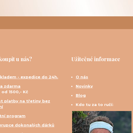
koupit u nás?
Užitečné informace
skladem - expedice do 24h.
O nás
a zdarma
Novinky
d od 1500,- Kč
Blog
t platby na třetiny bez
Kdo tu za to ručí:
ní
tní program
erupce dokonalých dárků