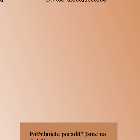
02
EAN kód:
8590623000300
Potřebujete poradit? Jsme na