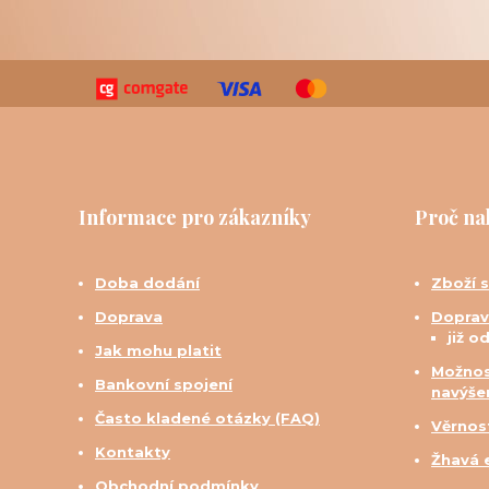
Informace pro zákazníky
Proč na
Doba dodání
Zboží 
Doprava
Doprav
již o
Jak mohu platit
Možnos
Bankovní spojení
navýše
Často kladené otázky (FAQ)
Věrnos
Kontakty
Žhavá 
Obchodní podmínky