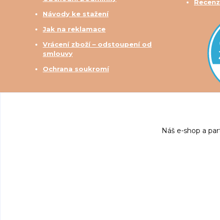
Recenz
Návody ke stažení
Jak na reklamace
Vrácení zboží – odstoupení od
smlouvy
Ochrana soukromí
Náš e-shop a par