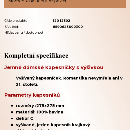
Momentálně není k dispozici
Číslo produktu:
120 12502
EAN kód:
8590623000300
Hlídat cenu / dostupnost
Kompletní specifikace
Jemné dámské kapesníčky s výšivkou
Vyšívaný kapesníček. Romantika nevymřela ani v
21. století.
Parametry kapesníků
rozměry :275x275 mm
materiál: 100% bavlna
dekor C
vyšívané, jeden kapesník krajkový