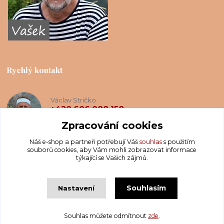
Rychlý kontakt
Václav Stričko
+420 606 088 158
(Po-Ne, 8-20 hod.)
Zpracování cookies
Náš e-shop a partneři potřebují Váš
souhlas
s použitím
info@krakatis.cz
souborů cookies, aby Vám mohli zobrazovat informace
týkající se Vašich zájmů.
Souhlasím
Nastavení
Copyright © Krakatis 2020-2023
Souhlas můžete odmítnout
zde
.
Vytvořeno na
Eshop-rychle.cz