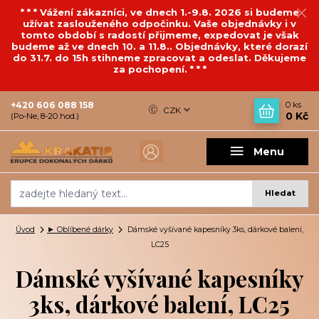
* * * Vážení zákazníci, ve dnech 1.-9.8. 2026 si budeme
užívat zaslouženého odpočinku. Vaše objednávky i v
tomto období s radostí přijmeme, expedovat je však
budeme až ve dnech 10. a 11.8.. Objednávky, které dorazí
do 31.7. do 15h stihneme zpracovat a odeslat. Děkujeme
za pochopení. * * *
+420 606 088 158
0
ks
CZK
0 Kč
(Po-Ne, 8-20 hod.)
Menu
Hledat
Úvod
► Oblíbené dárky
Dámské vyšívané kapesníky 3ks, dárkové balení,
LC25
Dámské vyšívané kapesníky
3ks, dárkové balení, LC25