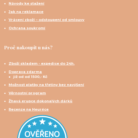
Návody ke stažení
Jak na reklamace
Vrácení zboží – odstoupení od smlouvy
Ochrana soukromí
Proč nakoupit u nás?
Zboží skladem - expedice do 24h.
Doprava zdarma
již od od 1500,- Kč
Možnost platby na třetiny bez navýšení
Věrnostní program
Žhavá erupce dokonalých dárků
Recenze na Heuréce