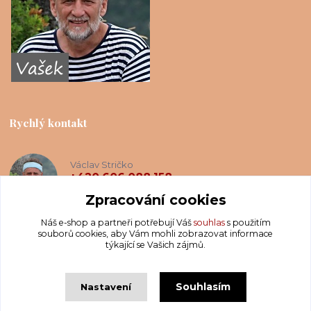
Rychlý kontakt
Václav Stričko
+420 606 088 158
(Po-Ne, 8-20 hod.)
Zpracování cookies
Náš e-shop a partneři potřebují Váš
souhlas
s použitím
info@krakatis.cz
souborů cookies, aby Vám mohli zobrazovat informace
týkající se Vašich zájmů.
Souhlasím
Nastavení