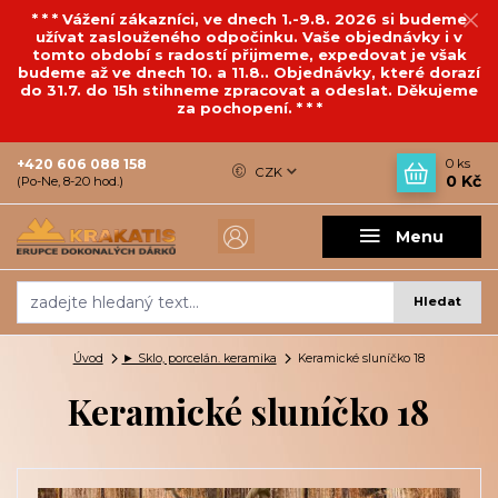
* * * Vážení zákazníci, ve dnech 1.-9.8. 2026 si budeme
užívat zaslouženého odpočinku. Vaše objednávky i v
tomto období s radostí přijmeme, expedovat je však
budeme až ve dnech 10. a 11.8.. Objednávky, které dorazí
do 31.7. do 15h stihneme zpracovat a odeslat. Děkujeme
za pochopení. * * *
+420 606 088 158
0
ks
CZK
0 Kč
(Po-Ne, 8-20 hod.)
Menu
Hledat
Úvod
► Sklo, porcelán. keramika
Keramické sluníčko 18
Keramické sluníčko 18