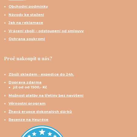
Obchodní podmínky
Návody ke stažení
Jak na reklamace
Vrácení zboží – odstoupení od smlouvy
Ochrana soukromí
Proč nakoupit u nás?
Zboží skladem - expedice do 24h.
Doprava zdarma
již od od 1500,- Kč
Možnost platby na třetiny bez navýšení
Věrnostní program
Žhavá erupce dokonalých dárků
Recenze na Heuréce