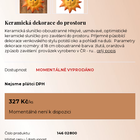
Keramická dekorace do prostoru
Keramická sluníčko oboustranné Hřejivé, usměvavé, optimistické
keramické sluníčko pro zavěšení do prostoru. Příjemně působící
dekorace venkovského stylu potěší oko a pohladí na duši. Parametry
dekorace rozměry: d 18 cm oboustranné barva: žlutá, oranžová
způsob zavěšení: provázek vyrobeno v ČR - ru...
celý popis
Dostupnost
MOMENTÁLNĚ VYPRODÁNO
Nejsme plátci DPH
327 Kč
/
ks
Momentálně není k dispozici
Číslo produktu:
146 02800
Hlídat cenu / dostupnost