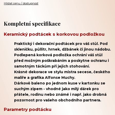
Hlídat cenu / dostupnost
Kompletní specifikace
Keramický podtácek s korkovou podložkou
Praktický i dekorační podtácek pro váš stůl. Pod
skleničku, půllitr, hrnek, džbánek či jinou nádobu.
Podlepená korková podložka ochrání váš stůl
před možným poškrabáním a poskytne ochranu i
samotným táckům při jejich stohování.
Krásné dekorace ve stylu mistra secese, českého
malíře a grafika Alfonse Muchy.
Dárkově baleno po jednom kuse v kartonku se
suchým zipem - vhodné jako milý dárek pro
přátele, rodinu nebo známé i např. jako drobná
pozornost pro vašeho obchodního partnera.
Parametry podtácku