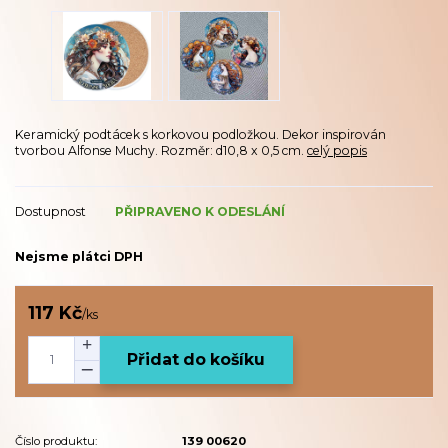
Keramický podtácek s korkovou podložkou. Dekor inspirován
tvorbou Alfonse Muchy. Rozměr: d10,8 x 0,5 cm.
celý popis
Dostupnost
PŘIPRAVENO K ODESLÁNÍ
Nejsme plátci DPH
117 Kč
/
ks
Přidat do košíku
Číslo produktu:
139 00620