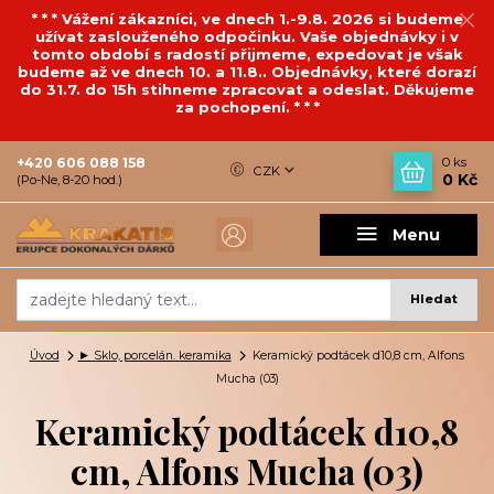
* * * Vážení zákazníci, ve dnech 1.-9.8. 2026 si budeme
užívat zaslouženého odpočinku. Vaše objednávky i v
tomto období s radostí přijmeme, expedovat je však
budeme až ve dnech 10. a 11.8.. Objednávky, které dorazí
do 31.7. do 15h stihneme zpracovat a odeslat. Děkujeme
za pochopení. * * *
+420 606 088 158
0
ks
CZK
0 Kč
(Po-Ne, 8-20 hod.)
Menu
Hledat
Úvod
► Sklo, porcelán. keramika
Keramický podtácek d10,8 cm, Alfons
Mucha (03)
Keramický podtácek d10,8
cm, Alfons Mucha (03)