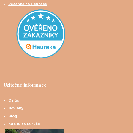
Recenze na Heuréce
Užitečné informace
O nás
Novinky
Blog
Kdo tu za to ručí: