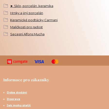
► Sklo, porcelán. keramika
Hrnky a jiný porcelán
Keramické podtácky Carmani
Maličkosti pro radost
Secesní Alfons Mucha
Informace pro zákazníky
Doba dodání
Doprava
Jak mohu platit