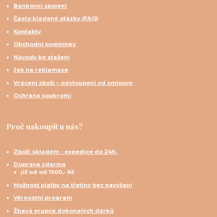
Bankovní spojení
Často kladené otázky (FAQ)
Kontakty
Obchodní podmínky
Návody ke stažení
Jak na reklamace
Vrácení zboží – odstoupení od smlouvy
Ochrana soukromí
Proč nakoupit u nás?
Zboží skladem - expedice do 24h.
Doprava zdarma
již od od 1500,- Kč
Možnost platby na třetiny bez navýšení
Věrnostní program
Žhavá erupce dokonalých dárků