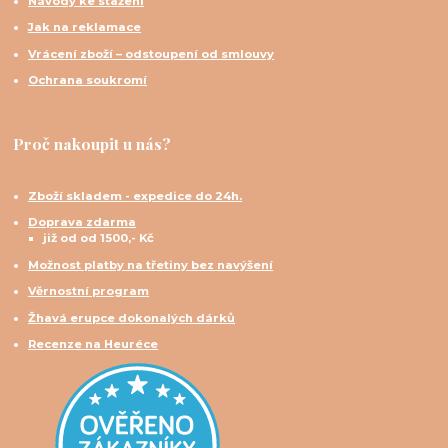
Návody ke stažení
Jak na reklamace
Vrácení zboží – odstoupení od smlouvy
Ochrana soukromí
Proč nakoupit u nás?
Zboží skladem - expedice do 24h.
Doprava zdarma
již od od 1500,- Kč
Možnost platby na třetiny bez navýšení
Věrnostní program
Žhavá erupce dokonalých dárků
Recenze na Heuréce