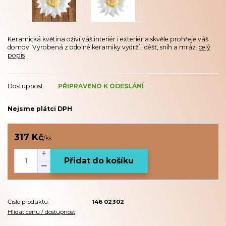
Keramická květina oživí váš interiér i exteriér a skvěle prohřeje váš
domov. Vyrobená z odolné keramiky vydrží i déšť, sníh a mráz.
celý
popis
Dostupnost
PŘIPRAVENO K ODESLÁNÍ
Nejsme plátci DPH
317 Kč
/
ks
Přidat do košíku
Číslo produktu:
146 02302
Hlídat cenu / dostupnost