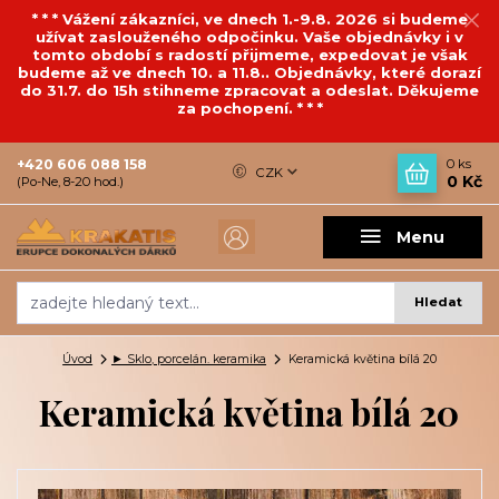
* * * Vážení zákazníci, ve dnech 1.-9.8. 2026 si budeme
užívat zaslouženého odpočinku. Vaše objednávky i v
tomto období s radostí přijmeme, expedovat je však
budeme až ve dnech 10. a 11.8.. Objednávky, které dorazí
do 31.7. do 15h stihneme zpracovat a odeslat. Děkujeme
za pochopení. * * *
+420 606 088 158
0
ks
CZK
0 Kč
(Po-Ne, 8-20 hod.)
Menu
Hledat
Úvod
► Sklo, porcelán. keramika
Keramická květina bílá 20
Keramická květina bílá 20