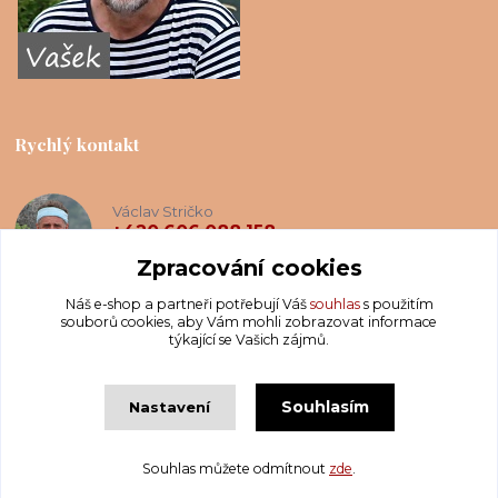
Rychlý kontakt
Václav Stričko
+420 606 088 158
(Po-Ne, 8-20 hod.)
Zpracování cookies
Náš e-shop a partneři potřebují Váš
souhlas
s použitím
info@krakatis.cz
souborů cookies, aby Vám mohli zobrazovat informace
týkající se Vašich zájmů.
Souhlasím
Nastavení
Copyright © Krakatis 2020-2023
Souhlas můžete odmítnout
zde
.
Vytvořeno na
Eshop-rychle.cz