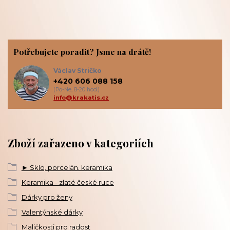
Potřebujete poradit? Jsme na drátě!
Václav Stričko
+420 606 088 158
(Po-Ne, 8-20 hod.)
info@krakatis.cz
Zboží zařazeno v kategoriích
► Sklo, porcelán. keramika
Keramika - zlaté české ruce
Dárky pro ženy
Valentýnské dárky
Maličkosti pro radost