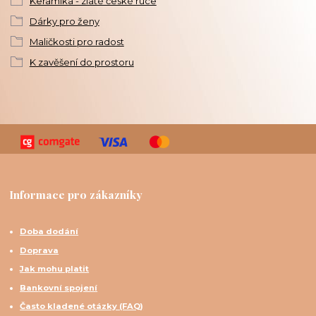
Keramika - zlaté české ruce
Dárky pro ženy
Maličkosti pro radost
K zavěšení do prostoru
Informace pro zákazníky
Doba dodání
Doprava
Jak mohu platit
Bankovní spojení
Často kladené otázky (FAQ)