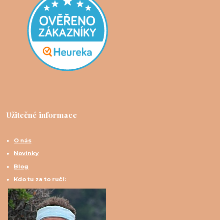
Užitečné informace
O nás
Novinky
Blog
Kdo tu za to ručí: