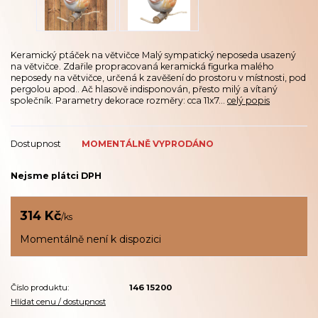
Keramický ptáček na větvičce Malý sympatický neposeda usazený
na větvičce. Zdařile propracovaná keramická figurka malého
neposedy na větvičce, určená k zavěšení do prostoru v místnosti, pod
pergolou apod.. Ač hlasově indisponován, přesto milý a vítaný
společník. Parametry dekorace rozměry: cca 11x7...
celý popis
Dostupnost
MOMENTÁLNĚ VYPRODÁNO
Nejsme plátci DPH
314 Kč
/
ks
Momentálně není k dispozici
Číslo produktu:
146 15200
Hlídat cenu / dostupnost