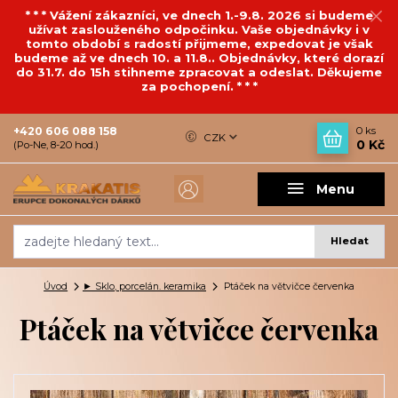
* * * Vážení zákazníci, ve dnech 1.-9.8. 2026 si budeme
užívat zaslouženého odpočinku. Vaše objednávky i v
tomto období s radostí přijmeme, expedovat je však
budeme až ve dnech 10. a 11.8.. Objednávky, které dorazí
do 31.7. do 15h stihneme zpracovat a odeslat. Děkujeme
za pochopení. * * *
+420 606 088 158
0
ks
CZK
0 Kč
(Po-Ne, 8-20 hod.)
Menu
Hledat
Úvod
► Sklo, porcelán. keramika
Ptáček na větvičce červenka
Ptáček na větvičce červenka