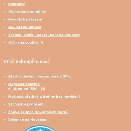
Kontakty
Obchodní podmínky
Návody ke stažení
Jak na reklamace
Vrácení zboží – odstoupení od smlouvy
Ochrana soukromí
Proč nakoupit u nás?
Zboží skladem - expedice do 24h.
Doprava zdarma
již od od 1500,- Kč
Možnost platby na třetiny bez navýšení
Věrnostní program
Žhavá erupce dokonalých dárků
Recenze na Heuréce