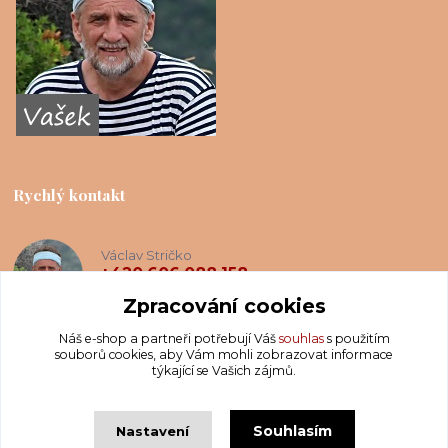
Rychlý kontakt
Václav Stričko
+420 606 088 158
(Po-Ne, 8-20 hod.)
Zpracování cookies
Náš e-shop a partneři potřebují Váš
souhlas
s použitím
info@krakatis.cz
souborů cookies, aby Vám mohli zobrazovat informace
týkající se Vašich zájmů.
Souhlasím
Nastavení