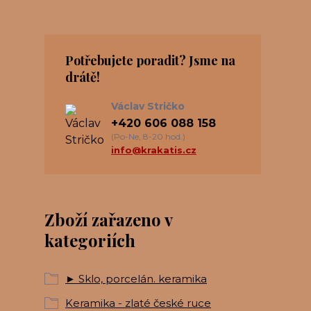
Potřebujete poradit? Jsme na
drátě!
Václav Stričko
+420 606 088 158
(Po-Ne, 8-20 hod.)
info@krakatis.cz
Zboží zařazeno v
kategoriích
► Sklo, porcelán. keramika
Keramika - zlaté české ruce