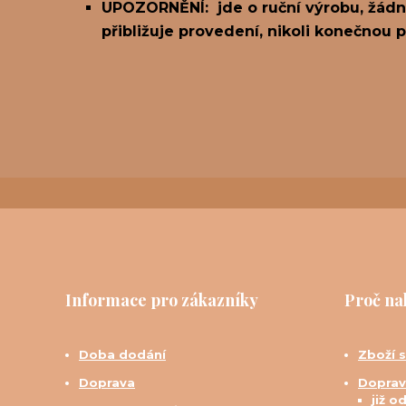
UPOZORNĚNÍ: jde o ruční výrobu, žádné
přibližuje provedení, nikoli konečnou 
Informace pro zákazníky
Proč na
Doba dodání
Zboží 
Doprava
Doprav
již o