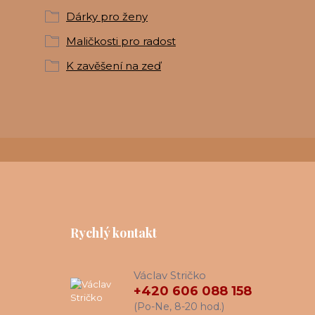
Dárky pro ženy
Maličkosti pro radost
K zavěšení na zeď
Rychlý kontakt
Václav Stričko
+420 606 088 158
(Po-Ne, 8-20 hod.)