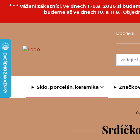
* * * Vážení zákazníci, ve dnech 1.-9.8. 2026 si bu
budeme až ve dnech 10. a 11.8.. Objed
Doprava
► Sklo, porcelán. keramika
► Značkov
Ú
Srdíčko