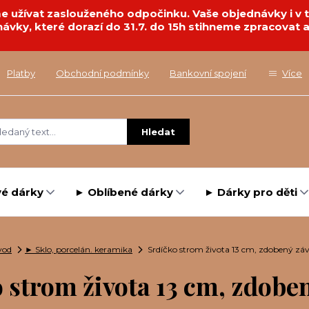
deme užívat zaslouženého odpočinku. Vaše objednávky i 
návky, které dorazí do 31.7. do 15h stihneme zpracovat a
Platby
Obchodní podmínky
Bankovní spojení
Více
Hledat
é dárky
► Oblíbené dárky
► Dárky pro děti
vod
► Sklo, porcelán. keramika
Srdíčko strom života 13 cm, zdobený zá
 strom života 13 cm, zdobe