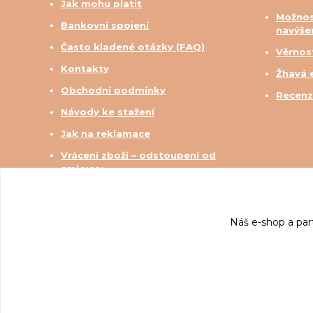
Jak mohu platit
Možnos
Bankovní spojení
navýše
Často kladené otázky (FAQ)
Věrnos
Kontakty
Žhavá 
Obchodní podmínky
Recenz
Návody ke stažení
Jak na reklamace
Vrácení zboží – odstoupení od
smlouvy
Ochrana soukromí
Náš e-shop a par