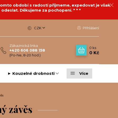
v tomto období s radostí přijmeme, expedovat je však
 odeslat. Děkujeme za pochopení. * * *
CZK
Přihlášení
Zákaznická linka
0
ks
+420 606 088 158
0 Kč
(Po-Ne, 8-20 hod.)
► Kouzelné drobnosti
Více
věs
ný závěs