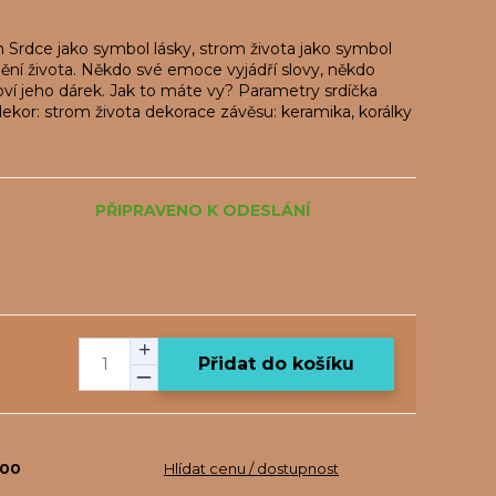
 Srdce jako symbol lásky, strom života jako symbol
lnění života. Někdo své emoce vyjádří slovy, někdo
ví jeho dárek. Jak to máte vy? Parametry srdíčka
ekor: strom života dekorace závěsu: keramika, korálky
PŘIPRAVENO K ODESLÁNÍ
Přidat do košíku
600
Hlídat cenu / dostupnost