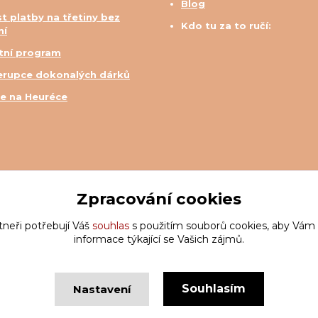
Blog
t platby na třetiny bez
Kdo tu za to ručí:
ní
tní program
erupce dokonalých dárků
e na Heuréce
Zpracování cookies
tneři potřebují Váš
souhlas
s použitím souborů cookies, aby Vám
informace týkající se Vašich zájmů.
Souhlasím
Nastavení