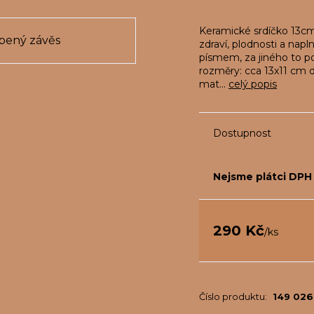
Keramické srdíčko 13cm
zdraví, plodnosti a nap
písmem, za jiného to po
rozměry: cca 13x11 cm d
mat...
celý popis
Dostupnost
Nejsme plátci DPH
290 Kč
/
ks
Číslo produktu:
149 02