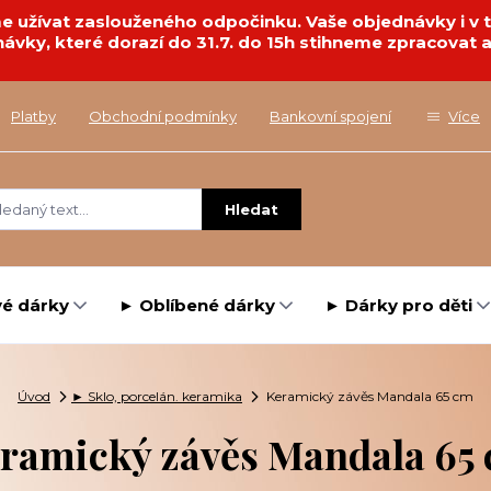
deme užívat zaslouženého odpočinku. Vaše objednávky i 
návky, které dorazí do 31.7. do 15h stihneme zpracovat a
Platby
Obchodní podmínky
Bankovní spojení
Více
Hledat
é dárky
► Oblíbené dárky
► Dárky pro děti
Úvod
► Sklo, porcelán. keramika
Keramický závěs Mandala 65 cm
ramický závěs Mandala 65