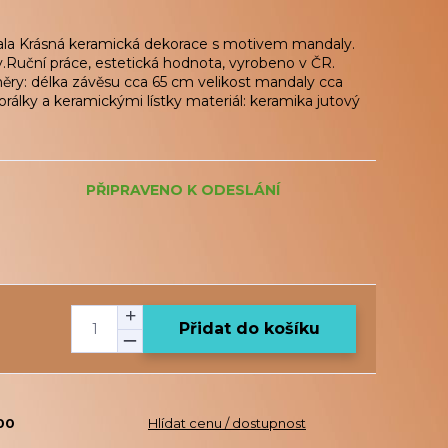
la Krásná keramická dekorace s motivem mandaly.
y.Ruční práce, estetická hodnota, vyrobeno v ČR.
ry: délka závěsu cca 65 cm velikost mandaly cca
álky a keramickými lístky materiál: keramika jutový
PŘIPRAVENO K ODESLÁNÍ
Přidat do košíku
00
Hlídat cenu / dostupnost