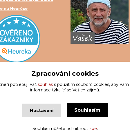
e na Heuréce
Zpracování cookies
tneři potřebují Váš
souhlas
s použitím souborů cookies, aby Vám
informace týkající se Vašich zájmů.
Souhlasím
Nastavení
Copyright © Krakatis 2020-2023
Vytvořeno na
Eshop-rychle.c
Souhlas můžete odmítnout
zde
.