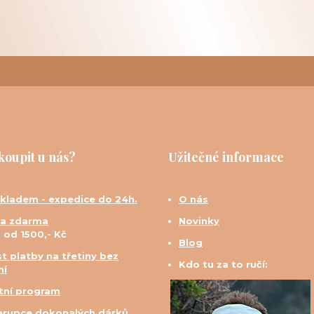
koupit u nás?
Užitečné informace
skladem - expedice do 24h.
O nás
a zdarma
Novinky
d od 1500,- Kč
Blog
t platby na třetiny bez
Kdo tu za to ručí:
ní
tní program
erupce dokonalých dárků