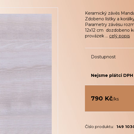
Keramický závěs Manda
Zdobeno lístky a korálk
Parametry závěsu rozmě
12x12 cm dozdobeno kor
provázek ...
celý popis
Dostupnost
Nejsme plátci DPH
790 Kč
/
ks
Číslo produktu:
149 103