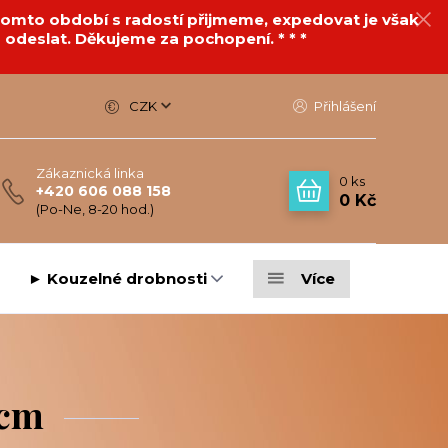
v tomto období s radostí přijmeme, expedovat je však
 odeslat. Děkujeme za pochopení. * * *
CZK
Přihlášení
Zákaznická linka
0
ks
+420 606 088 158
0 Kč
(Po-Ne, 8-20 hod.)
► Kouzelné drobnosti
Více
 cm