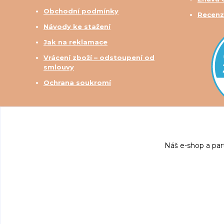
Obchodní podmínky
Recenz
Návody ke stažení
Jak na reklamace
Vrácení zboží – odstoupení od
smlouvy
Ochrana soukromí
Náš e-shop a par