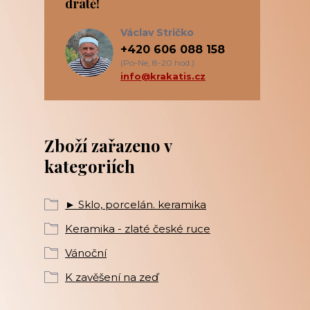
drátě!
Václav Stričko
+420 606 088 158
(Po-Ne, 8-20 hod.)
info@krakatis.cz
Zboží zařazeno v
kategoriích
► Sklo, porcelán. keramika
Keramika - zlaté české ruce
Vánoční
K zavěšení na zeď