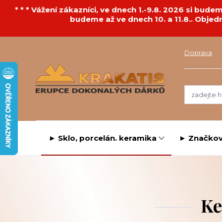
* * * Vážení zákazníci, ve dnech 1.-9.8. 2026 si bu
budeme až ve dnech 10. a 11.8.. Objed
Doprava
► Sklo, porcelán. keramika
► Značkov
Ke