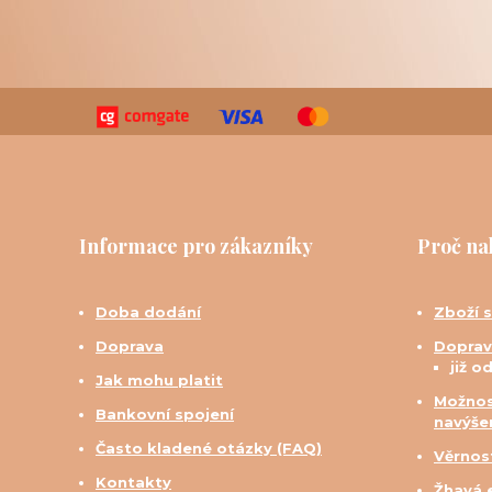
Informace pro zákazníky
Proč na
Doba dodání
Zboží 
Doprava
Doprav
již o
Jak mohu platit
Možnos
Bankovní spojení
navýše
Často kladené otázky (FAQ)
Věrnos
Kontakty
Žhavá 