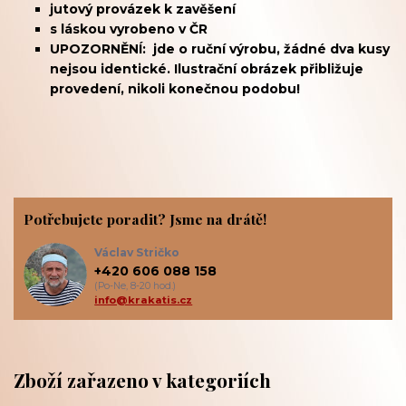
jutový provázek k zavěšení
s láskou vyrobeno v ČR
UPOZORNĚNÍ: jde o ruční výrobu, žádné dva kusy
nejsou identické. Ilustrační obrázek přibližuje
provedení, nikoli konečnou podobu!
Potřebujete poradit? Jsme na drátě!
Václav Stričko
+420 606 088 158
(Po-Ne, 8-20 hod.)
info@krakatis.cz
Zboží zařazeno v kategoriích