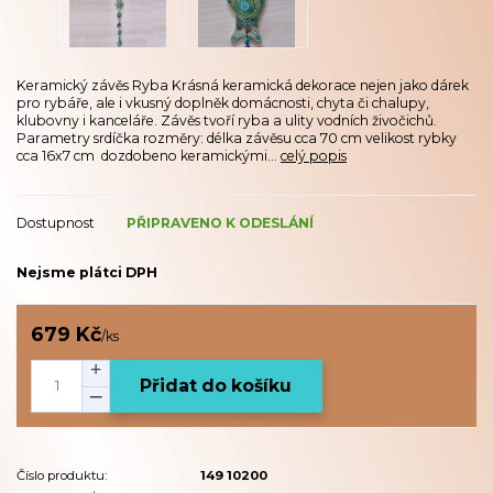
Keramický závěs Ryba Krásná keramická dekorace nejen jako dárek
pro rybáře, ale i vkusný doplněk domácnosti, chyta či chalupy,
klubovny i kanceláře. Závěs tvoří ryba a ulity vodních živočichů.
Parametry srdíčka rozměry: délka závěsu cca 70 cm velikost rybky
cca 16x7 cm dozdobeno keramickými...
celý popis
Dostupnost
PŘIPRAVENO K ODESLÁNÍ
Nejsme plátci DPH
679 Kč
/
ks
Přidat do košíku
Číslo produktu:
149 10200