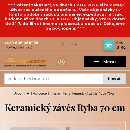
* * * Vážení zákazníci, ve dnech 1.-9.8. 2026 si budeme
užívat zaslouženého odpočinku. Vaše objednávky i v
tomto období s radostí přijmeme, expedovat je však
budeme až ve dnech 10. a 11.8.. Objednávky, které dorazí
do 31.7. do 15h stihneme zpracovat a odeslat. Děkujeme
za pochopení. * * *
+420 606 088 158
0
ks
CZK
0 Kč
(Po-Ne, 8-20 hod.)
Menu
Hledat
Úvod
► Sklo, porcelán. keramika
Keramický závěs Ryba 70 cm
Keramický závěs Ryba 70 cm