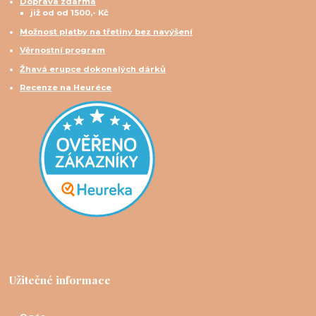
Doprava zdarma
již od od 1500,- Kč
Možnost platby na třetiny bez navýšení
Věrnostní program
Žhavá erupce dokonalých dárků
Recenze na Heuréce
Užitečné informace