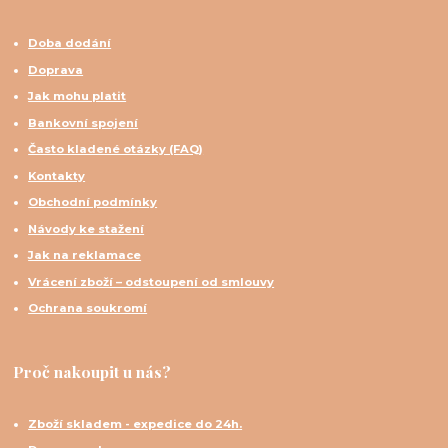
Doba dodání
Doprava
Jak mohu platit
Bankovní spojení
Často kladené otázky (FAQ)
Kontakty
Obchodní podmínky
Návody ke stažení
Jak na reklamace
Vrácení zboží – odstoupení od smlouvy
Ochrana soukromí
Proč nakoupit u nás?
Zboží skladem - expedice do 24h.