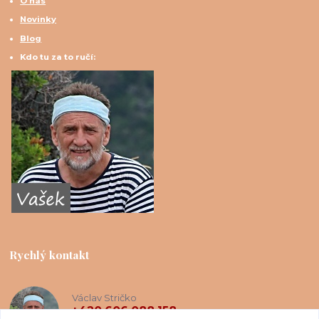
O nás
Novinky
Blog
Kdo tu za to ručí:
Rychlý kontakt
Václav Stričko
+420 606 088 158