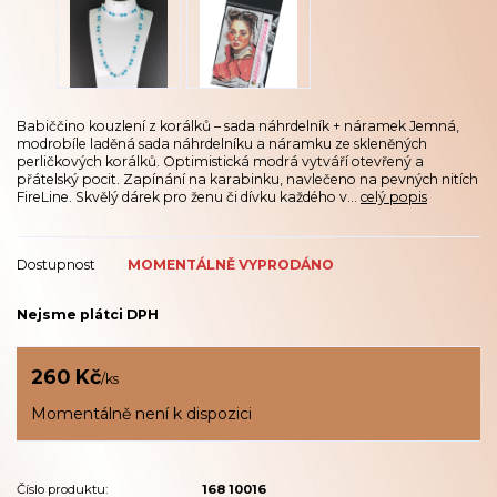
Babiččino kouzlení z korálků – sada náhrdelník + náramek Jemná,
modrobíle laděná sada náhrdelníku a náramku ze skleněných
perličkových korálků. Optimistická modrá vytváří otevřený a
přátelský pocit. Zapínání na karabinku, navlečeno na pevných nitích
FireLine. Skvělý dárek pro ženu či dívku každého v...
celý popis
Dostupnost
MOMENTÁLNĚ VYPRODÁNO
Nejsme plátci DPH
260 Kč
/
ks
Momentálně není k dispozici
Číslo produktu:
168 10016