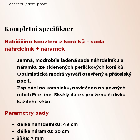
Hlídat cenu / dostupnost
Kompletní specifikace
Babiččino kouzlení z korálků – sada
náhrdelník + náramek
Jemná, modrobíle laděná sada náhrdelníku a
náramku ze skleněných perličkových korálků.
Optimistická modrá vytváří otevřený a přátelský
pocit.
Zapínání na karabinku, navlečeno na pevných
nitích FireLine. Skvělý dárek pro ženu či dívku
každého věku.
Parametry sady
délka náhrdelníku: 49 cm
délka náramku: 20 cm
šířka: 7 mm