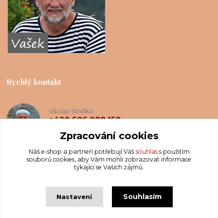
Rychlý kontakt
Václav Stričko
+420 606 088 158
(Po-Ne, 8-20 hod.)
Zpracování cookies
Náš e-shop a partneři potřebují Váš
souhlas
s použitím
info@krakatis.cz
souborů cookies, aby Vám mohli zobrazovat informace
týkající se Vašich zájmů.
Souhlasím
Nastavení
Copyright © Krakatis 2020-2023