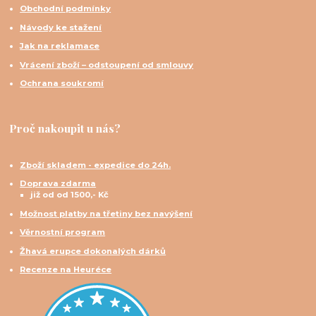
Obchodní podmínky
Návody ke stažení
Jak na reklamace
Vrácení zboží – odstoupení od smlouvy
Ochrana soukromí
Proč nakoupit u nás?
Zboží skladem - expedice do 24h.
Doprava zdarma
již od od 1500,- Kč
Možnost platby na třetiny bez navýšení
Věrnostní program
Žhavá erupce dokonalých dárků
Recenze na Heuréce