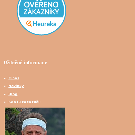
Užitečné informace
O nás
Novinky
Blog
Kdo tu za to ručí: