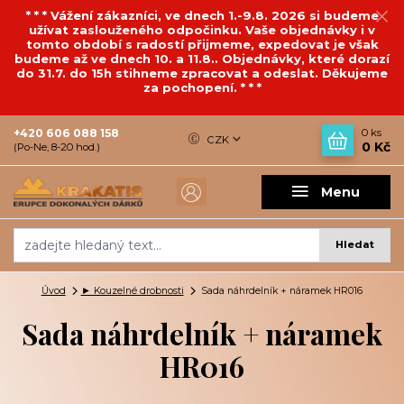
* * * Vážení zákazníci, ve dnech 1.-9.8. 2026 si budeme
užívat zaslouženého odpočinku. Vaše objednávky i v
tomto období s radostí přijmeme, expedovat je však
budeme až ve dnech 10. a 11.8.. Objednávky, které dorazí
do 31.7. do 15h stihneme zpracovat a odeslat. Děkujeme
za pochopení. * * *
+420 606 088 158
0
ks
CZK
0 Kč
(Po-Ne, 8-20 hod.)
Menu
Hledat
Úvod
► Kouzelné drobnosti
Sada náhrdelník + náramek HR016
Sada náhrdelník + náramek
HR016