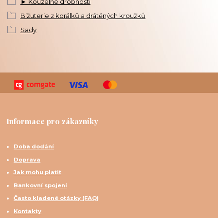
► Kouzelné drobnosti
Bižuterie z korálků a drátěných kroužků
Sady
Informace pro zákazníky
Doba dodání
Doprava
Jak mohu platit
Bankovní spojení
Často kladené otázky (FAQ)
Kontakty