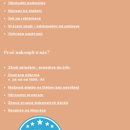
Obchodní podmínky
Návody ke stažení
Jak na reklamace
Vrácení zboží – odstoupení od smlouvy
Ochrana soukromí
Proč nakoupit u nás?
Zboží skladem - expedice do 24h.
Doprava zdarma
již od od 1500,- Kč
Možnost platby na třetiny bez navýšení
Věrnostní program
Žhavá erupce dokonalých dárků
Recenze na Heuréce