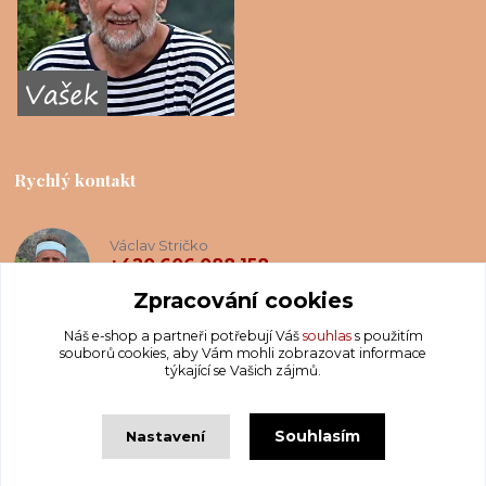
Rychlý kontakt
Václav Stričko
+420 606 088 158
(Po-Ne, 8-20 hod.)
Zpracování cookies
Náš e-shop a partneři potřebují Váš
souhlas
s použitím
info@krakatis.cz
souborů cookies, aby Vám mohli zobrazovat informace
týkající se Vašich zájmů.
Souhlasím
Nastavení
Copyright © Krakatis 2020-2023