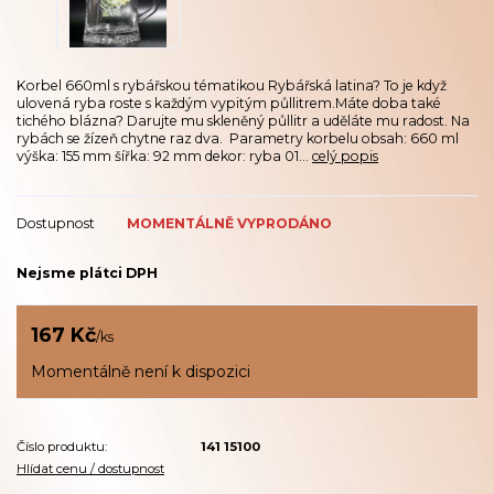
Korbel 660ml s rybářskou tématikou Rybářská latina? To je když
ulovená ryba roste s každým vypitým půllitrem.Máte doba také
tichého blázna? Darujte mu skleněný půllitr a uděláte mu radost. Na
rybách se žízeň chytne raz dva. Parametry korbelu obsah: 660 ml
výška: 155 mm šířka: 92 mm dekor: ryba 01...
celý popis
Dostupnost
MOMENTÁLNĚ VYPRODÁNO
Nejsme plátci DPH
167 Kč
/
ks
Momentálně není k dispozici
Číslo produktu:
141 15100
Hlídat cenu / dostupnost