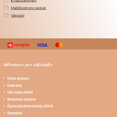
K narozeninám
Maličkosti pro radost
Vánoční
Informace pro zákazníky
Doba dodání
Doprava
Jak mohu platit
Bankovní spojení
Často kladené otázky (FAQ)
Kontakty