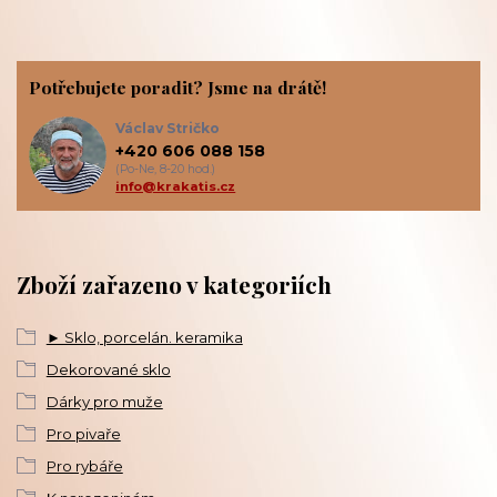
Potřebujete poradit? Jsme na drátě!
Václav Stričko
+420 606 088 158
(Po-Ne, 8-20 hod.)
info@krakatis.cz
Zboží zařazeno v kategoriích
► Sklo, porcelán. keramika
Dekorované sklo
Dárky pro muže
Pro pivaře
Pro rybáře