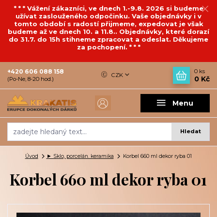
* * * Vážení zákazníci, ve dnech 1.-9.8. 2026 si budeme
užívat zaslouženého odpočinku. Vaše objednávky i v
tomto období s radostí přijmeme, expedovat je však
budeme až ve dnech 10. a 11.8.. Objednávky, které dorazí
do 31.7. do 15h stihneme zpracovat a odeslat. Děkujeme
za pochopení. * * *
+420 606 088 158
0
ks
CZK
0 Kč
(Po-Ne, 8-20 hod.)
Menu
Hledat
Úvod
► Sklo, porcelán. keramika
Korbel 660 ml dekor ryba 01
Korbel 660 ml dekor ryba 01