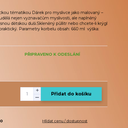
ckou tématikou Dárek pro myslivce jako malovaný –
udělá nejen vyznavačům myslivosti, ale naplněný
nou dětskou duši.Skleněný půllitr nebo chcete-li krýgl
e praktický. Parametry korbelu obsah: 660 ml výška:
PŘIPRAVENO K ODESLÁNÍ
Přidat do košíku
20
Hlídat cenu / dostupnost