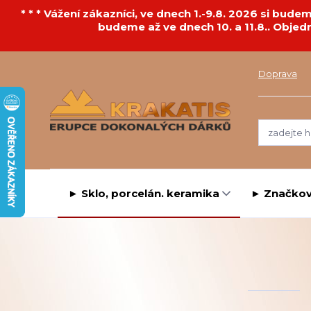
* * * Vážení zákazníci, ve dnech 1.-9.8. 2026 si bu
budeme až ve dnech 10. a 11.8.. Objed
Doprava
► Sklo, porcelán. keramika
► Značkov