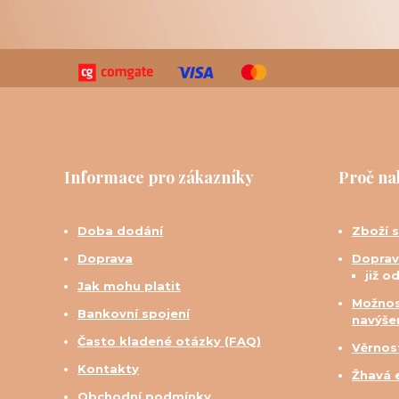
Informace pro zákazníky
Proč na
Doba dodání
Zboží 
Doprava
Doprav
již o
Jak mohu platit
Možnos
Bankovní spojení
navýše
Často kladené otázky (FAQ)
Věrnos
Kontakty
Žhavá 
Obchodní podmínky