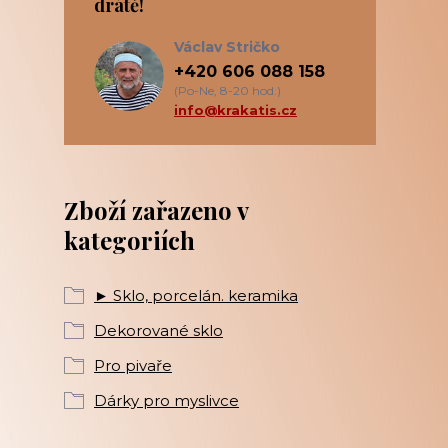
drátě!
Václav Stričko
+420 606 088 158
(Po-Ne, 8-20 hod.)
info@krakatis.cz
Zboží zařazeno v
kategoriích
► Sklo, porcelán. keramika
Dekorované sklo
Pro pivaře
Dárky pro myslivce