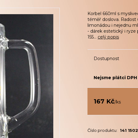
Korbel 660ml s myslive
téměř doslova. Radost 
limonádou i nejednu mls
- dárek estetický i ryz
155...
celý popis
Dostupnost
Nejsme plátci DPH
167 Kč
/
ks
Číslo produktu:
141 150