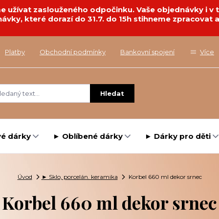
deme užívat zaslouženého odpočinku. Vaše objednávky i 
návky, které dorazí do 31.7. do 15h stihneme zpracovat a
Platby
Obchodní podmínky
Bankovní spojení
Více
Hledat
é dárky
► Oblíbené dárky
► Dárky pro děti
Úvod
► Sklo, porcelán. keramika
Korbel 660 ml dekor srnec
Korbel 660 ml dekor srnec