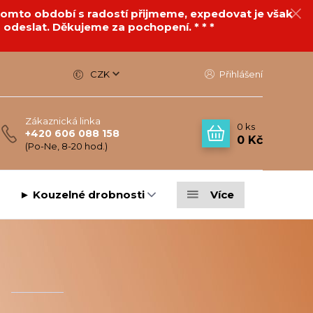
v tomto období s radostí přijmeme, expedovat je však
 odeslat. Děkujeme za pochopení. * * *
CZK
Přihlášení
Zákaznická linka
0
ks
+420 606 088 158
0 Kč
(Po-Ne, 8-20 hod.)
► Kouzelné drobnosti
Více