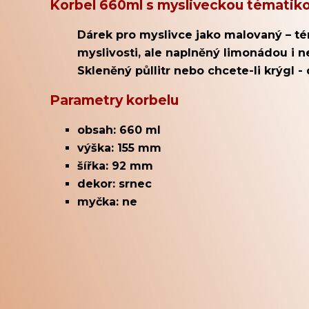
Korbel 660ml s mysliveckou tématik
Dárek pro myslivce jako malovaný – t
myslivosti, ale naplněný limonádou i 
Skleněný půllitr nebo chcete-li krýgl - 
Parametry korbelu
obsah: 660 ml
výška: 155 mm
šířka: 92 mm
dekor: srnec
myčka: ne