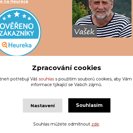
e na Heuréce
Zpracování cookies
tneři potřebují Váš
souhlas
s použitím souborů cookies, aby Vám
informace týkající se Vašich zájmů.
Souhlasím
Nastavení
Copyright © Krakatis 2020-2023
Vytvořeno na
Eshop-rychle.c
Souhlas můžete odmítnout
zde
.