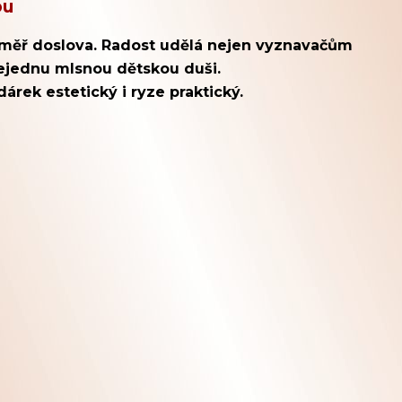
ou
éměř doslova. Radost udělá nejen vyznavačům
nejednu mlsnou dětskou duši.
dárek estetický i ryze praktický.