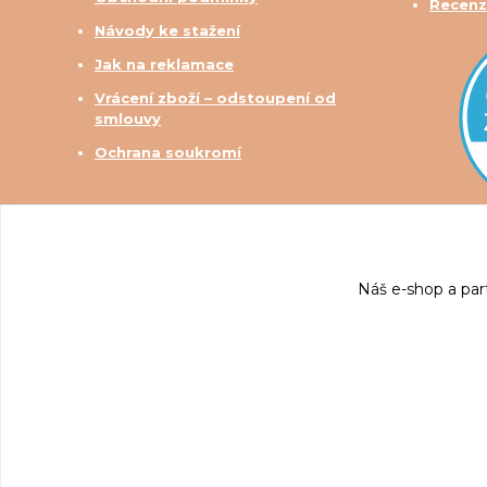
Recenz
Návody ke stažení
Jak na reklamace
Vrácení zboží – odstoupení od
smlouvy
Ochrana soukromí
Náš e-shop a par