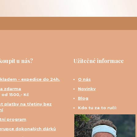
koupit u nás?
Užitečné informace
skladem - expedice do 24h.
O nás
a zdarma
Novinky
d od 1500,- Kč
Blog
t platby na třetiny bez
Kdo tu za to ručí:
ní
tní program
erupce dokonalých dárků