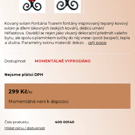
Kovaný svícen Fontána Tvarem fontány inspirovaný tepaný kovový
svícen je dílem šikovných českých kovářů, dědiců umění
Héfaistova. Osvědčí se nejen jako vkusný dekorační předmět vašeho
bytu, ale spolu s plamínkem svíčky do něj vnese i pocit bezpečí, tepla
a útulna. Parametry svícnu materiál: železo ...
celý popis
Dostupnost
MOMENTÁLNĚ VYPRODÁNO
Nejsme plátci DPH
299 Kč
/
ks
Momentálně není k dispozici
Číslo produktu:
400 00140
Hlídat cenu / dostupnost