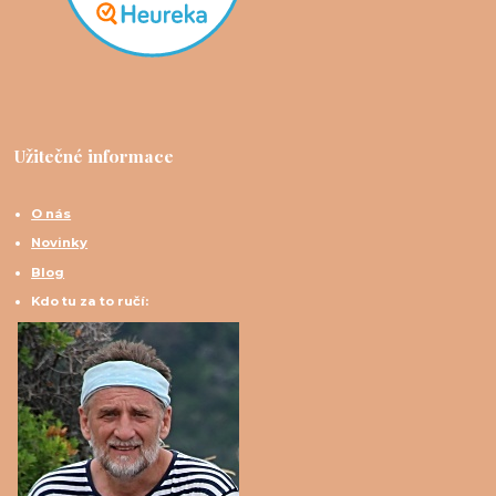
Užitečné informace
O nás
Novinky
Blog
Kdo tu za to ručí: