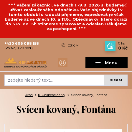
* * * Vážení zákazníci, ve dnech 1.-9.8. 2026 si budeme
užívat zaslouženého odpočinku. Vaše objednávky i v
tomto období s radostí přijmeme, expedovat je však
budeme až ve dnech 10. a 11.8.. Objednávky, které dorazí
do 31.7. do 15h stihneme zpracovat a odeslat. Děkujeme
za pochopení. * * *
+420 606 088 158
0
ks
CZK
0 Kč
(Po-Ne, 8-20 hod.)
Menu
Hledat
Úvod
► Oblíbené dárky
Svícen kovaný, Fontána
Svícen kovaný, Fontána