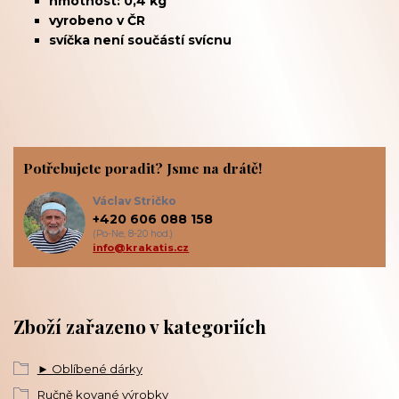
hmotnost: 0,4 kg
vyrobeno v ČR
svíčka není součástí svícnu
Potřebujete poradit? Jsme na drátě!
Václav Stričko
+420 606 088 158
(Po-Ne, 8-20 hod.)
info@krakatis.cz
Zboží zařazeno v kategoriích
► Oblíbené dárky
Ručně kované výrobky