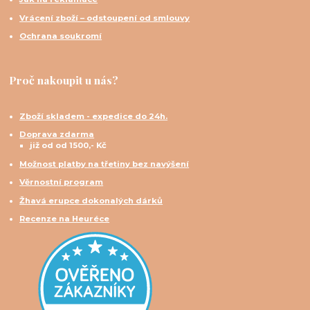
Vrácení zboží – odstoupení od smlouvy
Ochrana soukromí
Proč nakoupit u nás?
Zboží skladem - expedice do 24h.
Doprava zdarma
již od od 1500,- Kč
Možnost platby na třetiny bez navýšení
Věrnostní program
Žhavá erupce dokonalých dárků
Recenze na Heuréce